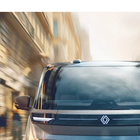
d of Life
Kalundborg
ekr service
Kolding
di service i Bilernes
Køge
us
Ringkøbing
W service i Bilernes
Roskilde
us
Silkeborg,
pra service i
Bilernes Hus
lernes Hus
Silkeborg -
ECOO service i
Kejlstruphøjvej
lernes Hus
Skive
a service i Bilernes
Slagelse
us
XPENG, Silkeborg
ssan service i
Fleet
lernes Hus
Om os
ODA service i
Bilhuse
lernes Hus
Virksomhedsprofil
AT service i Bilernes
Job
us
Nyhedsbrev
oda service i
Ris og ros
lernes Hus
Hovedkontor