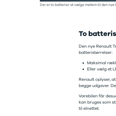
Der er to batterier at vælge mellem til den nye 
Privatleasing
Logan
ha
Tilbud
Stepway
er
XC-90
Logan
au
Anmeldelser
Stepway
Privatleasing
DS
To batteris
Tilbud
Se alle DS
Hyundai
3
INSTER
3 Crossback
Den nye Renault Tra
Modeller
5
batteristørrelser:
Anmeldelser
7 Crossback
Privatleasing
Fiat
Maksimal række
Tilbud
Se alle Fiat
Eller vælg et 
IONIQ 3
Elbil
Renault oplyser, a
KONA
500
Modeller
500C
begge udgaver. De
Anmeldelser
500L
Varebilen får desu
Privatleasing
500L Wagon
kan bruges som str
Tilbud
Panda
IONIQ 5
500e
til elnettet.
Modeller
500X