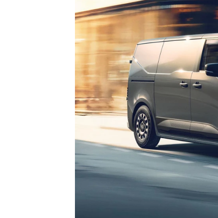
EX40
Se alle Cupra
H
Modeller
Elbil
By
Anmeldelser
Born
Al
Privatleasing
Dacia
Bi
Tilbud
Se alle Dacia
Es
EC40
Elbil
He
Anmeldelser
Spring
Hi
Privatleasing
Sandero og
H
Tilbud
Sandero
Ho
EX60
Stepway
H
Modeller
Sandero
K
Anmeldelser
Stepway
Ko
Privatleasing
Duster
K
Tilbud
Dokker
Ri
ES90
Lodgy og
Ro
Modeller
Lodgy
Si
Anmeldelser
Stepway
Sk
Privatleasing
Lodgy
Sl
Tilbud
Stepway
B
EX90
Jogger
Ti
Anmeldelser
Logan og
i 