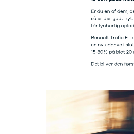
Modeller
Elbil
Si
Anmeldelser
Atto 3
Er du en af dem, d
Sp
Privatleasing
Han
St
så er der godt nyt
Tilbud
Citroën
U
får lynhurtig opla
Jogger
Se alle
& 
Modeller
Citroën
Renault Trafic E-T
S
Anmeldelser
C1
S
en ny udgave i slut
Privatleasing
C3
V
15-80% på blot 20 m
Tilbud
C3 Picasso
Au
Bigster
C4
Det bliver den før
Bo
Modeller
C4 Cactus
Le
Anmeldelser
C4
O
Privatleasing
SpaceTourer
Se
Tilbud
C5 Aircross
a
Volvo
Jumper 33
Sk
EX30
Jumper 35
Så
Modeller
Grand C4
Gu
Anmeldelser
SpaceTourer
Al
Privatleasing
ë-C4
V
Tilbud
Cupra
S