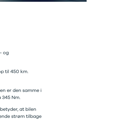
 - og
 til 450 km.
oren er den samme i
å 345 Nm.
etyder, at bilen
sende strøm tilbage