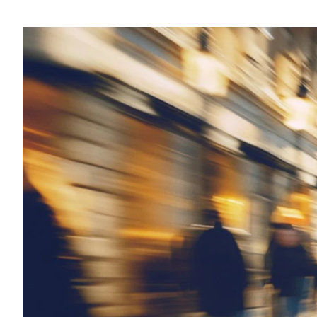
Mach-E
A3
Guides
En
Modeller
A4
Alt om elbiler
Ze
Anmeldelser
A5
Alt om varebiler
Au
Privatleasing
A6
Årets Bil
H
Tilbud
A7
Skiferie i elbil
BM
Mustang
A8
Sommerferie med elbil
H
Modeller
Q2
Besøg vores
Cu
Anmeldelser
Q3
guideunivers
Bilguiden
Se
Bi
Privatleasing
Q4 e-tron
vores videoguides og
JA
Tilbud
Q5
gennemgange af nye
Bi
Tourneo
Q7
biler på vores youtube-
Ki
Custom
S3
kanal Bilguiden.
H
Modeller
SQ5
Ni
Anmeldelser
SQ7
Bi
Tilbud
e-tron
OM
E-Tourneo
TT
Bi
Custom
S5
SE
Modeller
BMW
H
Anmeldelser
Se alle BMW
Sk
Tilbud
Elbil
Bi