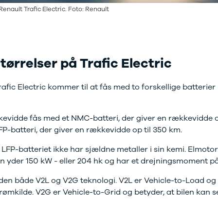
Renault Trafic Electric. Foto: Renault
r mere end 30 års
faring med
toriseret service
tørrelser på Trafic Electric
fic Electric kommer til at fås med to forskellige batterier
vidde fås med et NMC-batteri, der giver en rækkevidde op
LFP-batteri, der giver en rækkevidde op til 350 km.
t LFP-batteriet ikke har sjældne metaller i sin kemi. Elmot
n yder 150 kW - eller 204 hk og har et drejningsmoment p
den både V2L og V2G teknologi. V2L er Vehicle-to-Load og b
ømkilde. V2G er Vehicle-to-Grid og betyder, at bilen kan 