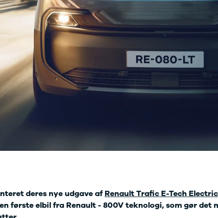
 service i Bilernes
Fleet-afdeling
us
Nyere brugte
lvo service i Bilernes
biler
Danmarks
us
største udvalg?
Vi
ENG service i
har mere end
lernes Hus
1000 nyere brugte
elser
biler på lager - så
rcondition rens
vi har også en, der
lplejepakker
passer til dine
emsetjek
behov
ler og mindre
kader
æk
lgkonservering
asbehandling
atis
rvicerådgivning
ramisk coating
nteret deres nye udgave af
kforsegling
Renault Trafic E-Tech Electric
nault
en første elbil fra Renault - 800V teknologi, som gør det m
rkstedsydelser
tter.