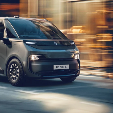
elårsdæk
er
le byer
rkerød
bjerg
rning
llerød
olbæk
lstebro
ørsholm
alundborg
lding
øge
ngkøbing
skilde
lkeborg
ive
agelse
ook værksted
d til service?
Book tid
et af vores bilhuse
Vi