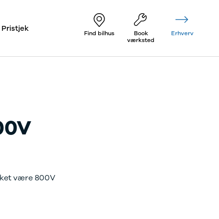
Pristjek
Find bilhus
Book
Erhverv
værksted
800V
kket være 800V