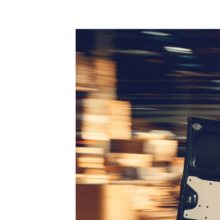
Anmeldelser
Tipo
Privatleasing
Doblo Cargo
Tilbud
Ducato 33
IONIQ 5 N
Ducato 35
Modeller
Talento
Anmeldelser
Ford
Privatleasing
Se alle Ford
Tilbud
Elbil
IONIQ 6
SUV
Modeller
Stationcar
Anmeldelser
B-Max
Privatleasing
Bronco
Tilbud
C-Max
IONIQ 6 N
Capri
Modeller
Grand C-Max
Anmeldelser
EcoSport
Privatleasing
Explorer
Tilbud
F-150
IONIQ 9
Fiesta
Modeller
Focus