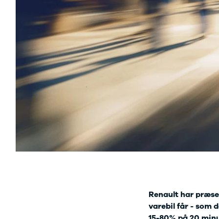
F-150
SUV
VW
Modeller
Stationcar
H
Anmeldelser
1-serie
Vo
Alpine
2-serie
H
A290
3-serie
XP
Modeller
4-serie
Bi
Anmeldelser
5-serie
Yd
Privatleasing
640i
Ai
Tilbud
X1
Bi
A390
X2
Br
Modeller
X3
Bu
Anmeldelser
X5
s
Privatleasing
iX
D
Tilbud
iX1
Fæ
Dacia
iX3
Gl
Sandero
i3
Gr
Modeller
i3s
se
Anmeldelser
i4
Ke
Privatleasing
Z4
Renault har præse
La
Tilbud
BYD
Re
varebil får - som d
Duster
Se alle BYD
væ
15-80% på 20 minu