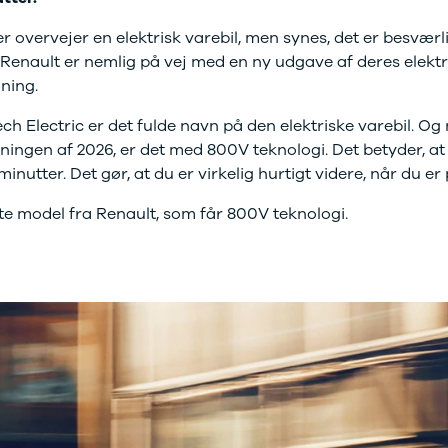
kkerhedstjek
er overvejer en elektrisk varebil, men synes, det er besvær
oring
enslag og rudeskift
. Renault er nemlig på vej med en ny udgave af deres elektr
ndervognsbehandling
dning.
antirust
ech Electric er det fulde navn på den elektriske varebil. O
ynsgennemgang
ædeimprægnering
ningen af 2026, er det med 800V teknologi. Det betyder, at 
ærksted
inutter. Det gør, at du er virkelig hurtigt videre, når du er 
toriserede fordele
ste model fra Renault, som får 800V teknologi.
ok værkstedstid
j en kundebil
m værkstedet
rvice på
bonnement
ift til sommerdæk
dan arbejder vi
ide til dæk
t om dæk
interdæk
ommerdæk