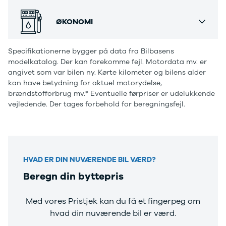
4 Electric
L3 Van
Modeller
Transit 350
ØKONOMI
Anmeldelser
L3 Chassis
Privatleasing
Transit 350
Specifikationerne bygger på data fra Bilbasens
Tilbud
L4 Chassis
modelkatalog. Der kan forekomme fejl. Motordata mv. er
Megane
E-Transit 350
angivet som var bilen ny. Kørte kilometer og bilens alder
Electric
L2 Van
kan have betydning for aktuel motorydelse,
Anmeldelser
E-Transit 350
brændstofforbrug mv.* Eventuelle førpriser er udelukkende
Privatleasing
L3 Van
vejledende. Der tages forbehold for beregningsfejl.
Tilbud
Tourneo
Scenic
Custom 320S
Electric
Tourneo
Modeller
Custom 340L
Anmeldelser
Honda
HVAD ER DIN NUVÆRENDE BIL VÆRD?
Privatleasing
Se alle Honda
Beregn din byttepris
Tilbud
Jazz
Zeekr
Civic
X
Accord
Med vores Pristjek kan du få et fingerpeg om
Modeller
CR-V
hvad din nuværende bil er værd.
Anmeldelser
Hyundai