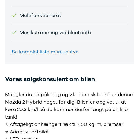
Privatleasing
Logan
ha
Tilbud
Stepway
er
Multifunktionsrat
XC-90
Logan
au
Anmeldelser
Stepway
Musikstreaming via bluetooth
Privatleasing
DS
Tilbud
Se alle DS
Hyundai
3
Se komplet liste med udstyr
INSTER
3 Crossback
Modeller
5
Anmeldelser
7 Crossback
Privatleasing
Fiat
Vores salgskonsulent om bilen
Tilbud
Se alle Fiat
IONIQ 3
Elbil
Mangler du en pålidelig og økonomisk bil, så er denne
KONA
500
Mazda 2 Hybrid noget for dig! Bilen er opgivet til at
Modeller
500C
Anmeldelser
500L
køre 20,3 km/l så du kommer derfor langt på en lille
Privatleasing
500L Wagon
tank!
Tilbud
Panda
⭐️ Aftageligt anhængertræk til 450 kg. m. bremser
IONIQ 5
500e
⭐️ Adaptiv fartpilot
Modeller
500X