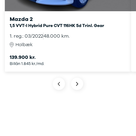
G9
Elbil
Modeller
Adam
Mazda 2
Anmeldelser
Karl
1,5 VVT-I Hybrid Pure CVT 116HK 5d Trinl. Gear
Privatleasing
Corsa
Tilbud
Corsa-e
1. reg.: 03/2022
48.000 km.
Ladeløsning
Astra
Holbæk
til elbil
Mokka
Oversigt
Mokka-e
139.900 kr.
Clever
Mokka X
Billån 1.845 kr./md.
ladeløsning
Insignia
Ladekabler
Crossland
til elbilen
Crossland X
Ladeløsning
Grandland X
til plug-in
Movano
hybrid
Vivaro
Ladeguide til
Zafira-e Life
elbil
Zafira Tourer
Udlevering
Peugeot
af ny bil
Se alle
Peugeot