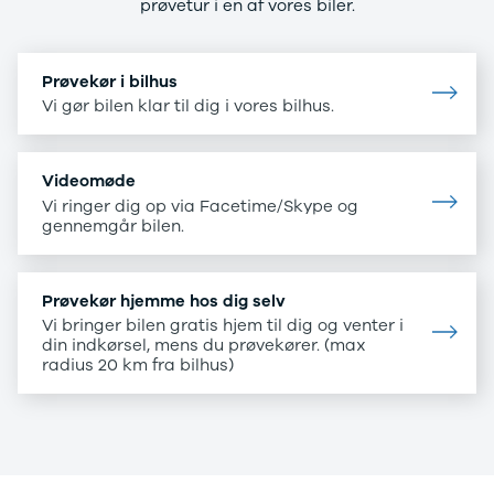
Nissan
CLA220 d
prøvetur i en af vores biler.
MICRA
CLA45
Modeller
E-klasse
Anmeldelser
E220
Prøvekør i bilhus
Privatleasing
E220 d
Vi gør bilen klar til dig i vores bilhus.
Tilbud
E350 d
LEAF
E400
Modeller
E300 de
Videomøde
Anmeldelser
E55
Vi ringer dig op via Facetime/Skype og
Privatleasing
GLA200
gennemgår bilen.
ARIYA
GLA250 e
Modeller
GLC250 d
Anmeldelser
GLC300
Prøvekør hjemme hos dig selv
Privatleasing
GLC300 de
Vi bringer bilen gratis hjem til dig og venter i
Tilbud
GLC300 e
din indkørsel, mens du prøvekører. (max
Juke
GLC350 d
radius 20 km fra bilhus)
Modeller
GLC350 e
Anmeldelser
EQA-klasse
Privatleasing
EQC400
Tilbud
Sprinter 314
Qashqai
Sprinter 317