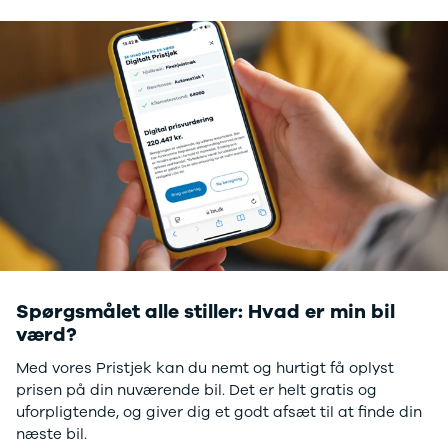
Modeller
Sprinter 319
Anmeldelser
Vito 111
Privatleasing
Vito 114
Tilbud
Vito 116
Suzuki
B250 e
Swift
EQE300
Modeller
GLE400 d
Anmeldelser
C200 d
Privatleasing
MG
Tilbud
Se alle MG
S-Cross
Elbil
Modeller
ZS
Anmeldelser
Mini
Privatleasing
Se alle Mini
Spørgsmålet alle stiller: Hvad er min bil
Tilbud
Elbil
værd?
Vitara
Cooper
Modeller
Cooper SE
Med vores Pristjek kan du nemt og hurtigt få oplyst
Anmeldelser
Cooper S
prisen på din nuværende bil. Det er helt gratis og
Privatleasing
Mitsubishi
uforpligtende, og giver dig et godt afsæt til at finde din
Tilbud
Se alle
næste bil.