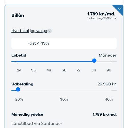
F-150
SUV
VW
Modeller
Stationcar
H
Anmeldelser
1-serie
Vo
1.789 kr./md.
Billån
Alpine
2-serie
H
Udbetaling 26.960 kr.
A290
3-serie
XP
Hvad skal jeg vælge
Modeller
4-serie
Bi
Anmeldelser
5-serie
Yd
Fast 4.49%
Variabel 3.69%
Privatleasing
640i
Ai
Tilbud
X1
Bi
Løbetid
Måneder
A390
X2
Br
Modeller
X3
Bu
Anmeldelser
X5
s
24
36
48
60
72
84
96
Privatleasing
iX
D
Tilbud
iX1
Fæ
Udbetaling
26.960 kr.
Dacia
iX3
Gl
Sandero
i3
Gr
20%
30%
40%
Modeller
i3s
se
Anmeldelser
i4
Ke
Privatleasing
Z4
La
Månedlig ydelse
1.789 kr./md.
Tilbud
BYD
Re
Lånetilbud via Santander
Duster
Se alle BYD
væ