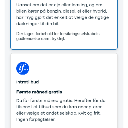
Anmeldelser
Lexus
Uanset om det er eje eller leasing, og om
Privatleasing
Se alle Lexus
bilen kører på benzin, diesel, el eller hybrid,
Tilbud
CT200h
har Tryg gjort det enkelt at vælge de rigtige
CX-6e
Mazda
dækninger til din bil.
Modeller
Se alle
Der tages forbehold for forsikringsselskabets
Anmeldelser
Mazda
godkendelse samt trykfejl.
Privatleasing
Elbil
Tilbud
SUV
Mazda-2
CX-5
Modeller
CX-30
Anmeldelser
CX-3
Privatleasing
2
Tilbud
3
Introtilbud
Mazda-3
6
Første måned gratis
Modeller
MX-30
Anmeldelser
MX-5
Du får første måned gratis. Herefter får du
Privatleasing
CX-60
tilsendt et tilbud som du kan accepterer
Tilbud
Mercedes
eller vælge et andet selskab. Kvit og frit.
CX-30
Se alle
Ingen forpligtelser.
Anmeldelser
Mercedes