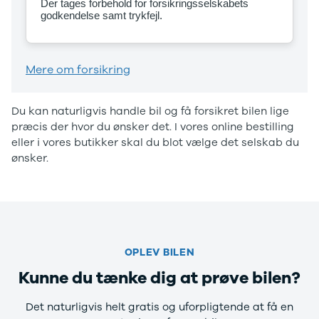
Der tages forbehold for forsikringsselskabets
Privatleasing
Elbil
godkendelse samt trykfejl.
Tilbud
SUV
CX-5
Stationcar
Modeller
A-Klasse
Mere om forsikring
Privatleasing
A180 d
Tilbud
A200
CX-60
A200 d
Du kan naturligvis handle bil og få forsikret bilen lige
Anmeldelser
B180 d
præcis der hvor du ønsker det. I vores online bestilling
Privatleasing
B180
eller i vores butikker skal du blot vælge det selskab du
Tilbud
B200
ønsker.
CX-80
B200 d
Modeller
C-Klasse
Anmeldelser
C200
Privatleasing
C220 d
Tilbud
C250
MX-5
C300 e
OPLEV BILEN
Modeller
C350 e
Anmeldelser
C43
Kunne du tænke dig at prøve bilen?
Privatleasing
C63
Tilbud
CLA200
Det naturligvis helt gratis og uforpligtende at få en