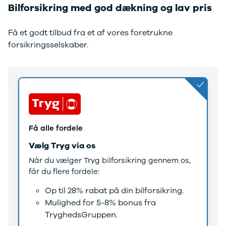
Anmeldelser
EV3
Bilforsikring med god dækning og lav pris
Privatleasing
EV4
Tilbud
EV6
Få et godt tilbud fra et af vores foretrukne
3
EV9
forsikringsselskaber.
Modeller
Niro
Anmeldelser
e-Niro
Privatleasing
Picanto
Tilbud
Ceed
4
Rio
Modeller
Optima
Anmeldelser
Sorento
Privatleasing
Sportage
Få alle fordele
Tilbud
Stonic
Vælg Tryg via os
5
Venga
Modeller
XCeed
Når du vælger Tryg bilforsikring gennem os,
Anmeldelser
ProCeed
får du flere fordele:
Privatleasing
Land Rover
Tilbud
Se alle Land
Op til 28% rabat på din bilforsikring.
Mazda
Rover
Mulighed for 5-8% bonus fra
6e
Range Rover
TryghedsGruppen.
Modeller
Sport