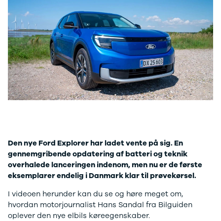
Mach-E
A3
Guides
En
Modeller
A4
Alt om elbiler
Ze
Anmeldelser
A5
Alt om varebiler
Au
Privatleasing
A6
Årets Bil
H
Tilbud
A7
Skiferie i elbil
BM
Mustang
A8
Sommerferie med elbil
H
Modeller
Q2
Besøg vores
Cu
Anmeldelser
Q3
guideunivers
Bilguiden
Se
Bi
Privatleasing
Q4 e-tron
vores videoguides og
JA
Tilbud
Q5
gennemgange af nye
Bi
Tourneo
Q7
biler på vores youtube-
Ki
Custom
S3
kanal Bilguiden.
H
Modeller
SQ5
Ni
Den nye Ford Explorer har ladet vente på sig. En
Anmeldelser
SQ7
Bi
gennemgribende opdatering af batteri og teknik
Tilbud
e-tron
OM
overhalede lanceringen indenom, men nu er de første
E-Tourneo
TT
Bi
eksemplarer endelig i Danmark klar til prøvekørsel.
Custom
S5
SE
Modeller
BMW
H
I videoen herunder kan du se og høre meget om,
Anmeldelser
Se alle BMW
Sk
hvordan motorjournalist Hans Sandal fra Bilguiden
Tilbud
Elbil
Bi
oplever den nye elbils køreegenskaber.