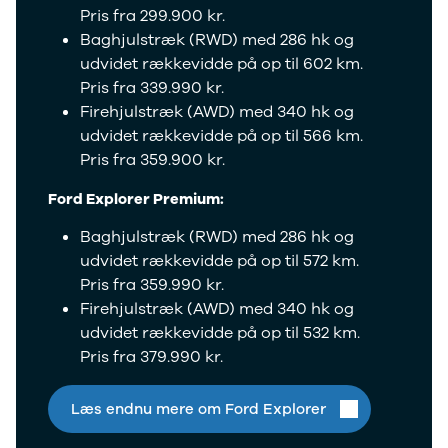
Anmeldelser
Galaxy
Pris fra 299.900 kr.
Privatleasing
Ka
Baghjulstræk (RWD) med 286 hk og
Tilbud
Kuga
udvidet rækkevidde på op til 602 km.
STARIA
Mondeo
Pris fra 339.990 kr.
BAYON
Mustang
Firehjulstræk (AWD) med 340 hk og
Modeller
Mustang
udvidet rækkevidde på op til 566 km.
Anmeldelser
Mach-E
Pris fra 359.900 kr.
Privatleasing
Puma
Tilbud
S-Max
Ford Explorer Premium:
Renault
Ranger
Twingo
Ranger
Baghjulstræk (RWD) med 286 hk og
Electric
Raptor
udvidet rækkevidde på op til 572 km.
Modeller
Transit
Pris fra 359.990 kr.
Anmeldelser
Courier
Firehjulstræk (AWD) med 340 hk og
Privatleasing
Transit
udvidet rækkevidde på op til 532 km.
Tilbud
Connect
Pris fra 379.990 kr.
5 Electric
Transit
Modeller
Custom
Anmeldelser
Transit 350
Læs endnu mere om Ford Explorer
Privatleasing
L2 Van
Tilbud
Transit 350