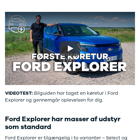
F-150
SUV
VW
Modeller
Stationcar
H
Anmeldelser
1-serie
Vo
Alpine
2-serie
H
A290
3-serie
XP
Modeller
4-serie
Bi
Anmeldelser
5-serie
Yd
Privatleasing
640i
Ai
Play
Tilbud
X1
Bi
A390
X2
Br
Modeller
X3
Bu
Anmeldelser
X5
s
Privatleasing
iX
D
Tilbud
iX1
Fæ
VIDEOTEST:
Bilguiden har taget en køretur i Ford
Dacia
iX3
Gl
Explorer og gennemgår oplevelsen for dig.
Sandero
i3
Gr
Modeller
i3s
se
Anmeldelser
i4
Ke
Ford Explorer har masser af udstyr
Privatleasing
Z4
La
som standard
Tilbud
BYD
Re
Ford Explorer er tilgængelig i to varianter – Select og
Duster
Se alle BYD
væ