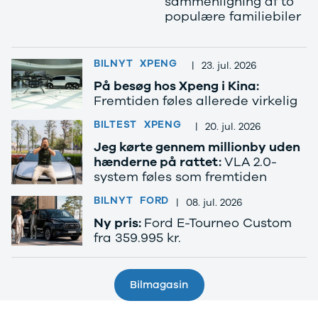
sammenligning af to
Anmeldelser
EV3
populære familiebiler
Privatleasing
EV4
Tilbud
EV6
3
EV9
BILNYT
XPENG
Modeller
Niro
|
23. jul. 2026
Anmeldelser
e-Niro
På besøg hos Xpeng i Kina:
Privatleasing
Picanto
Fremtiden føles allerede virkelig
Tilbud
Ceed
BILTEST
XPENG
4
Rio
|
20. jul. 2026
Modeller
Optima
Jeg kørte gennem millionby uden
Anmeldelser
Sorento
hænderne på rattet:
VLA 2.0-
Privatleasing
Sportage
system føles som fremtiden
Tilbud
Stonic
BILNYT
FORD
|
08. jul. 2026
5
Venga
Modeller
XCeed
Ny pris:
Ford E-Tourneo Custom
fra 359.995 kr.
Anmeldelser
ProCeed
Privatleasing
Land Rover
Tilbud
Se alle Land
Mazda
Rover
Bilmagasin
6e
Range Rover
Modeller
Sport