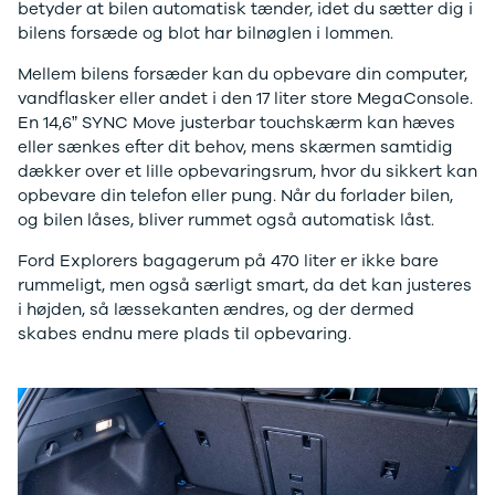
EX40
Se alle Cupra
H
betyder at bilen automatisk tænder, idet du sætter dig i
Modeller
Elbil
By
bilens forsæde og blot har bilnøglen i lommen.
Anmeldelser
Born
Al
Mellem bilens forsæder kan du opbevare din computer,
Privatleasing
Dacia
Bi
vandflasker eller andet i den 17 liter store MegaConsole.
Tilbud
Se alle Dacia
Es
En 14,6” SYNC Move justerbar touchskærm kan hæves
EC40
Elbil
He
eller sænkes efter dit behov, mens skærmen samtidig
Anmeldelser
Spring
Hi
dækker over et lille opbevaringsrum, hvor du sikkert kan
Privatleasing
Sandero og
H
opbevare din telefon eller pung. Når du forlader bilen,
Tilbud
Sandero
Ho
og bilen låses, bliver rummet også automatisk låst.
EX60
Stepway
H
Modeller
Sandero
K
Ford Explorers bagagerum på 470 liter er ikke bare
Anmeldelser
Stepway
Ko
rummeligt, men også særligt smart, da det kan justeres
Privatleasing
Duster
K
i højden, så læssekanten ændres, og der dermed
Tilbud
Dokker
Ri
skabes endnu mere plads til opbevaring.
ES90
Lodgy og
Ro
Modeller
Lodgy
Si
Anmeldelser
Stepway
Sk
Privatleasing
Lodgy
Sl
Tilbud
Stepway
B
EX90
Jogger
Ti
Anmeldelser
Logan og
i 