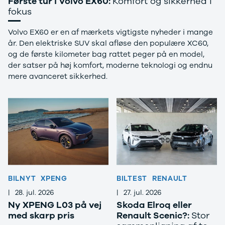
Første tur i Volvo EX60:
Komfort og sikkerhed i
Privatleasing
Se alle
fokus
Tilbud
Hyundai
7GT
Elbil
Volvo EX60 er en af mærkets vigtigste nyheder i mange
Modeller
Ioniq
år. Den elektriske SUV skal afløse den populære XC60,
Anmeldelser
Ioniq 5
og de første kilometer bag rattet peger på en model,
Privatleasing
Ioniq 6
der satser på høj komfort, moderne teknologi og endnu
Tilbud
Kona
mere avanceret sikkerhed.
7X
i10
Modeller
i20
Anmeldelser
i30
Privatleasing
Tucson
Tilbud
Santa Fe
001
Iveco
Modeller
Se alle Iveco
Anmeldelser
Daily
Privatleasing
Kia
BILNYT
XPENG
BILTEST
RENAULT
Tilbud
Se alle Kia
|
28. jul. 2026
|
27. jul. 2026
Polestar
Elbil
Ny XPENG L03 på vej
Skoda Elroq eller
2
SUV
med skarp pris
Renault Scenic?:
Stor
Modeller
Stationcar