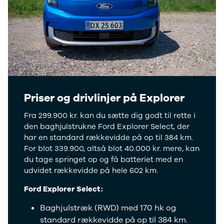
Anmeldelser
Tipo
Privatleasing
Doblo Cargo
Tilbud
Ducato 33
IONIQ 5 N
Ducato 35
Modeller
Talento
Anmeldelser
Ford
Privatleasing
Se alle Ford
Tilbud
Elbil
IONIQ 6
SUV
Priser og drivlinjer på Explorer
Modeller
Stationcar
Fra 299.900 kr. kan du sætte dig godt til rette i
Anmeldelser
B-Max
den baghjulstrukne Ford Explorer Select, der
Privatleasing
Bronco
har en standard rækkevidde på op til 384 km.
Tilbud
C-Max
For blot 339.900, altså blot 40.000 kr. mere, kan
IONIQ 6 N
Capri
du tage springet op og få batteriet med en
Modeller
Grand C-Max
udvidet rækkevidde på hele 602 km.
Anmeldelser
EcoSport
Privatleasing
Explorer
Ford Explorer Select:
Tilbud
F-150
IONIQ 9
Fiesta
Baghjulstræk (RWD) med 170 hk og
Modeller
Focus
standard rækkevidde på op til 384 km.