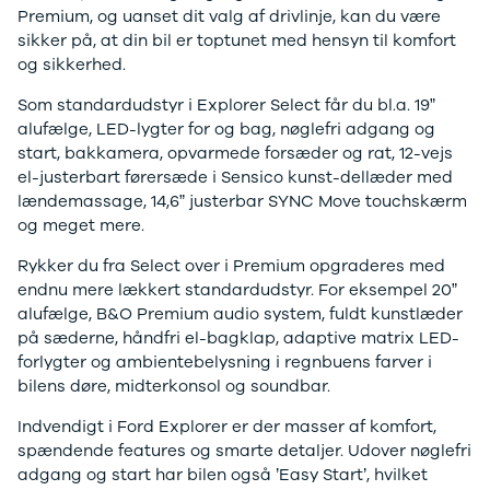
Premium, og uanset dit valg af drivlinje, kan du være
Modeller
Elbil
Si
sikker på, at din bil er toptunet med hensyn til komfort
Anmeldelser
Atto 3
Sp
og sikkerhed.
Privatleasing
Han
St
Tilbud
Citroën
U
Som standardudstyr i Explorer Select får du bl.a. 19”
Jogger
Se alle
& 
alufælge, LED-lygter for og bag, nøglefri adgang og
Modeller
Citroën
S
start, bakkamera, opvarmede forsæder og rat, 12-vejs
Anmeldelser
C1
S
el-justerbart førersæde i Sensico kunst-dellæder med
Privatleasing
C3
V
lændemassage, 14,6” justerbar SYNC Move touchskærm
Tilbud
C3 Picasso
Au
og meget mere.
Bigster
C4
Bo
Modeller
C4 Cactus
Le
Rykker du fra Select over i Premium opgraderes med
Anmeldelser
C4
O
endnu mere lækkert standardudstyr. For eksempel 20”
Privatleasing
SpaceTourer
Se
alufælge, B&O Premium audio system, fuldt kunstlæder
Tilbud
C5 Aircross
a
på sæderne, håndfri el-bagklap, adaptive matrix LED-
Volvo
Jumper 33
Sk
forlygter og ambientebelysning i regnbuens farver i
EX30
Jumper 35
Så
bilens døre, midterkonsol og soundbar.
Modeller
Grand C4
Gu
Anmeldelser
SpaceTourer
Al
Indvendigt i Ford Explorer er der masser af komfort,
Privatleasing
ë-C4
V
spændende features og smarte detaljer. Udover nøglefri
Tilbud
Cupra
S
adgang og start har bilen også ’Easy Start’, hvilket