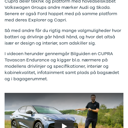
F-150
SUV
VW
Cupra deler teknik og platform med hovedselskabet
Modeller
Stationcar
H
Volkswagen Groups andre mærker Audi og Skoda.
Anmeldelser
1-serie
Vo
Senere er også Ford hoppet med på samme platform
Alpine
2-serie
H
med deres Explorer og Capri.
A290
3-serie
XP
Så med andre får du rigtig mange valgmuligheder hvor
Modeller
4-serie
Bi
batteri og drivlinje går håndi hånd, og hvor det altså
Anmeldelser
5-serie
Yd
især er design og interiør, som adskiller sig.
Privatleasing
640i
Ai
Tilbud
X1
Bi
I videoen herunder gennemgår Bilguiden en CUPRA
A390
X2
Br
Tavascan Endurance og kigger bl.a. nærmere på
Modeller
X3
Bu
modellens drivlinjer og specifikationer, interiør og
Anmeldelser
X5
s
kabinekvalitet, infotainment samt plads på bagsædet
Privatleasing
iX
D
og i bagagerummet.
Tilbud
iX1
Fæ
Dacia
iX3
Gl
Sandero
i3
Gr
Modeller
i3s
se
Anmeldelser
i4
Ke
Privatleasing
Z4
La
Tilbud
BYD
Re
Duster
Se alle BYD
væ