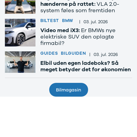
Anmeldelser
Galaxy
hænderne på rattet:
VLA 2.0-
Privatleasing
Ka
system føles som fremtiden
Tilbud
Kuga
BILTEST
BMW
STARIA
Mondeo
|
03. jul. 2026
BAYON
Mustang
Video med iX3:
Er BMWs nye
Modeller
Mustang
elektriske SUV den oplagte
Anmeldelser
Mach-E
firmabil?
Privatleasing
Puma
GUIDES
BILGUIDEN
|
03. jul. 2026
Tilbud
S-Max
Renault
Ranger
Elbil uden egen ladeboks? Så
Twingo
Ranger
meget betyder det for økonomien
Electric
Raptor
Modeller
Transit
Anmeldelser
Courier
Bilmagasin
Privatleasing
Transit
Tilbud
Connect
5 Electric
Transit
Modeller
Custom
Anmeldelser
Transit 350
Privatleasing
L2 Van
Tilbud
Transit 350