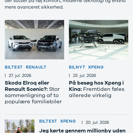
der satser på høj komfort, moderne teknologi og endnu
Anmeldelser
Tipo
mere avanceret sikkerhed.
Privatleasing
Doblo Cargo
Tilbud
Ducato 33
IONIQ 5 N
Ducato 35
Modeller
Talento
Anmeldelser
Ford
Privatleasing
Se alle Ford
Tilbud
Elbil
IONIQ 6
SUV
Modeller
Stationcar
BILTEST
RENAULT
BILNYT
XPENG
Anmeldelser
B-Max
Privatleasing
Bronco
|
27. jul. 2026
|
23. jul. 2026
Tilbud
C-Max
Skoda Elroq eller
På besøg hos Xpeng i
Renault Scenic?:
Stor
Kina:
Fremtiden føles
IONIQ 6 N
Capri
sammenligning af to
allerede virkelig
Modeller
Grand C-Max
populære familiebiler
Anmeldelser
EcoSport
Privatleasing
Explorer
Tilbud
F-150
IONIQ 9
Fiesta
BILTEST
XPENG
|
20. jul. 2026
Modeller
Focus
Jeg kørte gennem millionby uden