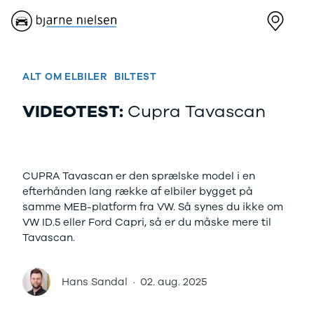
Nye biler
Brugte biler
Bilmagasin
V
Ford
Bilmærker
Bilmærker
Bi
Puma Gen-E
Se alle
Alle artikler
Al
ALT OM ELBILER
BILTEST
Modeller
bilmærker
Alpine
Al
Anmeldelser
Aiways
Dacia
Ci
VIDEOTEST:
Cupra Tavascan
Privatleasing
Se alle
Ford
Da
Tilbud
Aiways
Hyundai
Fo
Explorer
U5
Kia
Ho
Modeller
Alfa Romeo
Mazda
Hy
CUPRA Tavascan er den sprælske model i en
Anmeldelser
Se alle Alfa
Nissan
Ki
efterhånden lang række af elbiler bygget på
Privatleasing
Romeo
Polestar
Ma
samme MEB-platform fra VW. Så synes du ikke om
Tilbud
Giulia
Renault
Mi
VW ID.5 eller Ford Capri, så er du måske mere til
Capri
Stelvio
Volvo
Ni
Tavascan.
Modeller
Audi
XPENG
Pe
Anmeldelser
Se alle Audi
Zeekr
Po
Privatleasing
Elbil
Kategorier
Re
Hans Sandal
·
02. aug. 2025
Tilbud
SUV
Bilnyt
Su
Mustang-
A1
Biltest
Vo