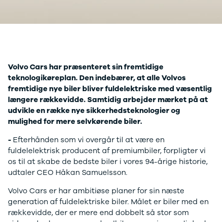
Mach-E
A3
Guides
En
Modeller
A4
Alt om elbiler
Ze
Anmeldelser
A5
Alt om varebiler
Au
Privatleasing
A6
Årets Bil
H
Tilbud
A7
Skiferie i elbil
BM
Mustang
A8
Sommerferie med elbil
H
Volvo Cars har præsenteret sin fremtidige
Modeller
Q2
Besøg vores
Cu
teknologikøreplan. Den indebærer, at alle Volvos
Anmeldelser
Q3
guideunivers
Bilguiden
Se
Bi
fremtidige nye biler bliver fuldelektriske med væsentlig
Privatleasing
Q4 e-tron
vores videoguides og
JA
længere rækkevidde. Samtidig arbejder mærket på at
Tilbud
Q5
gennemgange af nye
Bi
udvikle en række nye sikkerhedsteknologier og
Tourneo
Q7
biler på vores youtube-
Ki
mulighed for mere selvkørende biler.
Custom
S3
kanal Bilguiden.
H
Modeller
SQ5
Ni
-
Efterhånden som vi overgår til at være en
Anmeldelser
SQ7
Bi
fuldelelektrisk producent af premiumbiler, forpligter vi
Tilbud
e-tron
OM
os til at skabe de bedste biler i vores 94-årige historie,
E-Tourneo
TT
Bi
udtaler CEO Håkan Samuelsson.
Custom
S5
SE
Modeller
BMW
H
Volvo Cars er har ambitiøse planer for sin næste
Anmeldelser
Se alle BMW
Sk
generation af fuldelektriske biler. Målet er biler med en
Tilbud
Elbil
Bi
rækkevidde, der er mere end dobbelt så stor som