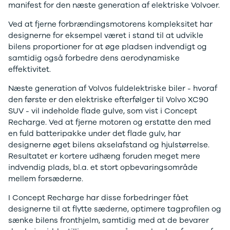
manifest for den næste generation af elektriske Volvoer.
Privatleasing
Logan
ha
Tilbud
Stepway
er
Ved at fjerne forbrændingsmotorens kompleksitet har
XC-90
Logan
au
designerne for eksempel været i stand til at udvikle
Anmeldelser
Stepway
bilens proportioner for at øge pladsen indvendigt og
Privatleasing
DS
samtidig også forbedre dens aerodynamiske
Tilbud
Se alle DS
effektivitet.
Hyundai
3
Næste generation af Volvos fuldelektriske biler - hvoraf
INSTER
3 Crossback
den første er den elektriske efterfølger til Volvo XC90
Modeller
5
SUV - vil indeholde flade gulve, som vist i Concept
Anmeldelser
7 Crossback
Recharge. Ved at fjerne motoren og erstatte den med
Privatleasing
Fiat
en fuld batteripakke under det flade gulv, har
Tilbud
Se alle Fiat
designerne øget bilens akselafstand og hjulstørrelse.
IONIQ 3
Elbil
Resultatet er kortere udhæng foruden meget mere
KONA
500
indvendig plads, bl.a. et stort opbevaringsområde
Modeller
500C
mellem forsæderne.
Anmeldelser
500L
Privatleasing
500L Wagon
I Concept Recharge har disse forbedringer fået
Tilbud
Panda
designerne til at flytte sæderne, optimere tagprofilen og
IONIQ 5
500e
sænke bilens fronthjelm, samtidig med at de bevarer
Modeller
500X