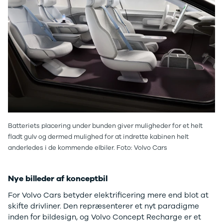
EX40
Se alle Cupra
H
Modeller
Elbil
By
Anmeldelser
Born
Al
Privatleasing
Dacia
Bi
Tilbud
Se alle Dacia
Es
EC40
Elbil
He
Anmeldelser
Spring
Hi
Privatleasing
Sandero og
H
Tilbud
Sandero
Ho
EX60
Stepway
H
Modeller
Sandero
K
Anmeldelser
Stepway
Ko
Batteriets placering under bunden giver muligheder for et helt
Privatleasing
Duster
K
fladt gulv og dermed mulighed for at indrette kabinen helt
Tilbud
Dokker
Ri
anderledes i de kommende elbiler. Foto: Volvo Cars
ES90
Lodgy og
Ro
Modeller
Lodgy
Si
Nye billeder af konceptbil
Anmeldelser
Stepway
Sk
Privatleasing
Lodgy
Sl
For Volvo Cars betyder elektrificering mere end blot at
Tilbud
Stepway
B
skifte drivliner. Den repræsenterer et nyt paradigme
EX90
Jogger
Ti
inden for bildesign, og Volvo Concept Recharge er et
Anmeldelser
Logan og
i 