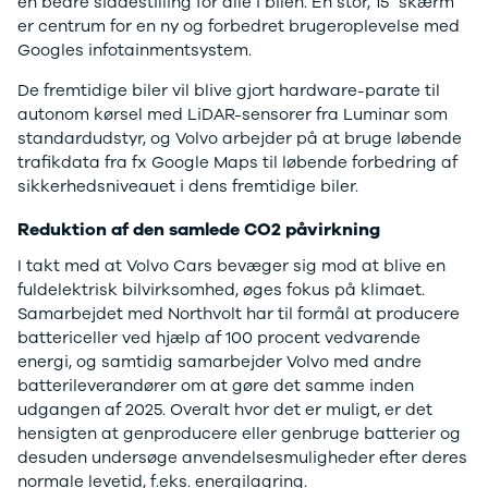
en bedre siddestilling for alle i bilen. En stor, 15” skærm
4 Electric
L3 Van
er centrum for en ny og forbedret brugeroplevelse med
Modeller
Transit 350
Googles infotainmentsystem.
Anmeldelser
L3 Chassis
De fremtidige biler vil blive gjort hardware-parate til
Privatleasing
Transit 350
autonom kørsel med LiDAR-sensorer fra Luminar som
Tilbud
L4 Chassis
standardudstyr, og Volvo arbejder på at bruge løbende
Megane
E-Transit 350
trafikdata fra fx Google Maps til løbende forbedring af
Electric
L2 Van
sikkerhedsniveauet i dens fremtidige biler.
Anmeldelser
E-Transit 350
Privatleasing
L3 Van
Reduktion af den samlede CO2 påvirkning
Tilbud
Tourneo
Scenic
Custom 320S
I takt med at Volvo Cars bevæger sig mod at blive en
Electric
Tourneo
fuldelektrisk bilvirksomhed, øges fokus på klimaet.
Modeller
Custom 340L
Samarbejdet med Northvolt har til formål at producere
Anmeldelser
Honda
battericeller ved hjælp af 100 procent vedvarende
Privatleasing
Se alle Honda
energi, og samtidig samarbejder Volvo med andre
Tilbud
Jazz
batterileverandører om at gøre det samme inden
Zeekr
Civic
udgangen af 2025. Overalt hvor det er muligt, er det
X
Accord
hensigten at genproducere eller genbruge batterier og
Modeller
CR-V
desuden undersøge anvendelsesmuligheder efter deres
Anmeldelser
Hyundai
normale levetid, f.eks. energilagring.