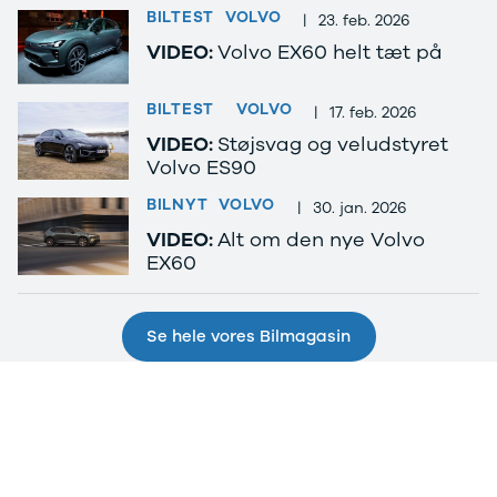
Privatleasing
Elbil
BILTEST
VOLVO
|
23. feb. 2026
Tilbud
SUV
VIDEO:
Volvo EX60 helt tæt på
CX-5
Stationcar
Modeller
A-Klasse
Privatleasing
A180 d
BILTEST
VOLVO
|
17. feb. 2026
Tilbud
A200
VIDEO:
Støjsvag og veludstyret
CX-60
A200 d
Volvo ES90
Anmeldelser
B180 d
BILNYT
VOLVO
Privatleasing
B180
|
30. jan. 2026
Tilbud
B200
VIDEO:
Alt om den nye Volvo
CX-80
B200 d
EX60
Modeller
C-Klasse
Anmeldelser
C200
Privatleasing
C220 d
Se hele vores Bilmagasin
Tilbud
C250
MX-5
C300 e
Modeller
C350 e
Anmeldelser
C43
Privatleasing
C63
Tilbud
CLA200