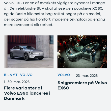
Volvo EX60 er en af mærkets vigtigste nyheder i mange
Anmeldelser
Lexus
år. Den elektriske SUV skal afløse den populære XC60,
Privatleasing
Se alle Lexus
og de første kilometer bag rattet peger på en model,
Tilbud
CT200h
der satser på høj komfort, moderne teknologi og endnu
CX-6e
Mazda
mere avanceret sikkerhed.
Modeller
Se alle
Anmeldelser
Mazda
Privatleasing
Elbil
Tilbud
SUV
Mazda-2
CX-5
Modeller
CX-30
Anmeldelser
CX-3
Privatleasing
2
Tilbud
3
BILNYT
VOLVO
VOLVO
Mazda-3
6
|
23. mar. 2026
Modeller
MX-30
|
30. mar. 2026
Snigpremiere på Volvo
Anmeldelser
MX-5
Flere varianter af
EX60
Privatleasing
CX-60
Volvo ES90 lanceres i
Tilbud
Mercedes
Danmark
CX-30
Se alle
Anmeldelser
Mercedes