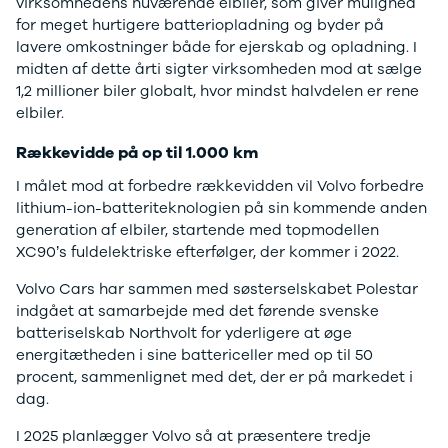
F-150
SUV
VW
virksomhedens nuværende elbiler, som giver mulighed
Modeller
Stationcar
H
for meget hurtigere batteriopladning og byder på
Anmeldelser
1-serie
Vo
lavere omkostninger både for ejerskab og opladning. I
Alpine
2-serie
H
midten af dette årti sigter virksomheden mod at sælge
A290
3-serie
XP
1,2 millioner biler globalt, hvor mindst halvdelen er rene
Modeller
4-serie
Bi
elbiler.
Anmeldelser
5-serie
Yd
Rækkevidde på op til 1.000 km
Privatleasing
640i
Ai
Tilbud
X1
Bi
I målet mod at forbedre rækkevidden vil Volvo forbedre
A390
X2
Br
lithium-ion-batteriteknologien på sin kommende anden
Modeller
X3
Bu
generation af elbiler, startende med topmodellen
Anmeldelser
X5
s
XC90’s fuldelektriske efterfølger, der kommer i 2022.
Privatleasing
iX
D
Tilbud
iX1
Fæ
Volvo Cars har sammen med søsterselskabet Polestar
Dacia
iX3
Gl
indgået at samarbejde med det førende svenske
Sandero
i3
Gr
batteriselskab Northvolt for yderligere at øge
Modeller
i3s
se
energitætheden i sine battericeller med op til 50
Anmeldelser
i4
Ke
procent, sammenlignet med det, der er på markedet i
Privatleasing
Z4
La
dag.
Tilbud
BYD
Re
I 2025 planlægger Volvo så at præsentere tredje
Duster
Se alle BYD
væ