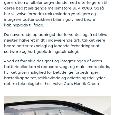
generation af elbiler begyndende med efterfølgeren til
Modeller
Elbil
Si
deres bedst sælgende mellemstore SUV, XC60. Også
Anmeldelser
Atto 3
Sp
her vil Volvo forbedre rækkevidden yderligere og
Privatleasing
Han
St
integrere batteripakken i bilens gulv med bedre
Tilbud
Citroën
U
kabineplads til følge.
Jogger
Se alle
& 
Modeller
Citroën
S
De nuværende opladningstider forventes også at blive
Anmeldelser
C1
S
næsten halveret midt i indeværende årti, takket være
Privatleasing
C3
V
bedre batteriteknologi og løbende forbedringer af
Tilbud
C3 Picasso
Au
software og hurtigopladningsteknologi.
Bigster
C4
Bo
Modeller
C4 Cactus
Le
- Ved at forenkle designet og integreringen af vores
Anmeldelser
C4
O
battericeller kan vi reducere vægt og maksimere plads,
Privatleasing
SpaceTourer
Se
hvilket giver mulighed for betydelige forbedringer i
Tilbud
C5 Aircross
a
batterikapacitet, rækkevidde og opladningstid, lyder
Volvo
Jumper 33
Sk
det fra teknologichef hos Volvo Cars Henrik Green.
EX30
Jumper 35
Så
Modeller
Grand C4
Gu
Anmeldelser
SpaceTourer
Al
Privatleasing
ë-C4
V
Tilbud
Cupra
S