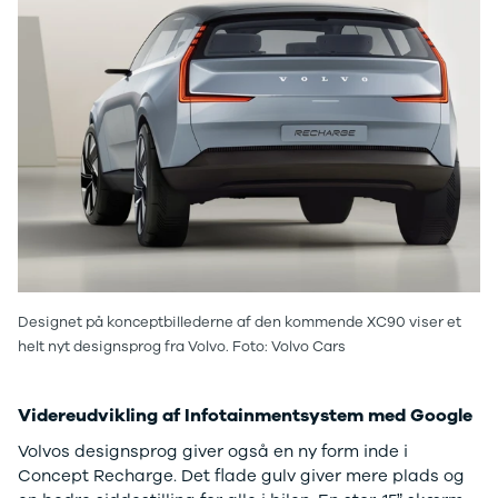
Anmeldelser
Galaxy
Privatleasing
Ka
Tilbud
Kuga
STARIA
Mondeo
BAYON
Mustang
Modeller
Mustang
Anmeldelser
Mach-E
Privatleasing
Puma
Tilbud
S-Max
Renault
Ranger
Twingo
Ranger
Electric
Raptor
Modeller
Transit
Designet på konceptbillederne af den kommende XC90 viser et
Anmeldelser
Courier
helt nyt designsprog fra Volvo. Foto: Volvo Cars
Privatleasing
Transit
Tilbud
Connect
5 Electric
Transit
Videreudvikling af Infotainmentsystem med Google
Modeller
Custom
Anmeldelser
Transit 350
Volvos designsprog giver også en ny form inde i
Privatleasing
L2 Van
Concept Recharge. Det flade gulv giver mere plads og
Tilbud
Transit 350