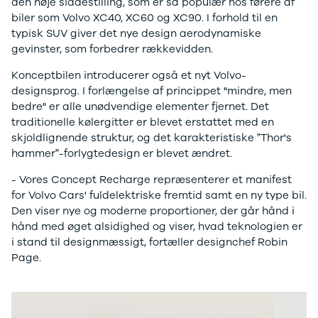
den høje siddestilling, som er så populær hos førere af
Anmeldelser
Tipo
biler som Volvo XC40, XC60 og XC90. I forhold til en
Privatleasing
Doblo Cargo
typisk SUV giver det nye design aerodynamiske
Tilbud
Ducato 33
gevinster, som forbedrer rækkevidden.
IONIQ 5 N
Ducato 35
Modeller
Talento
Konceptbilen introducerer også et nyt Volvo-
Anmeldelser
Ford
designsprog. I forlængelse af princippet "mindre, men
Privatleasing
Se alle Ford
bedre" er alle unødvendige elementer fjernet. Det
Tilbud
Elbil
traditionelle kølergitter er blevet erstattet med en
IONIQ 6
SUV
skjoldlignende struktur, og det karakteristiske ”Thor's
Modeller
Stationcar
hammer”-forlygtedesign er blevet ændret.
Anmeldelser
B-Max
- Vores Concept Recharge repræsenterer et manifest
Privatleasing
Bronco
for Volvo Cars' fuldelektriske fremtid samt en ny type bil.
Tilbud
C-Max
Den viser nye og moderne proportioner, der går hånd i
IONIQ 6 N
Capri
hånd med øget alsidighed og viser, hvad teknologien er
Modeller
Grand C-Max
i stand til designmæssigt, fortæller designchef Robin
Anmeldelser
EcoSport
Page.
Privatleasing
Explorer
Tilbud
F-150
IONIQ 9
Fiesta
Modeller
Focus