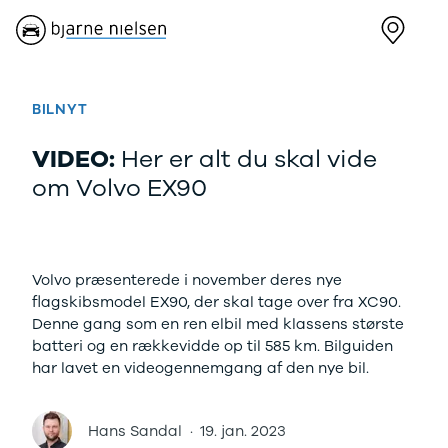
Nye biler
Brugte biler
Bilmagasin
V
Ford
Bilmærker
Bilmærker
Bi
Puma Gen-E
Se alle
Alle artikler
Al
BILNYT
Modeller
bilmærker
Alpine
Al
Anmeldelser
Aiways
Dacia
Ci
VIDEO:
Her er alt du skal vide
Privatleasing
Se alle
Ford
Da
om Volvo EX90
Tilbud
Aiways
Hyundai
Fo
Explorer
U5
Kia
Ho
Modeller
Alfa Romeo
Mazda
Hy
Anmeldelser
Se alle Alfa
Nissan
Ki
Volvo præsenterede i november deres nye
Privatleasing
Romeo
Polestar
Ma
flagskibsmodel EX90, der skal tage over fra XC90.
Tilbud
Giulia
Renault
Mi
Denne gang som en ren elbil med klassens største
Capri
Stelvio
Volvo
Ni
batteri og en rækkevidde op til 585 km. Bilguiden
Modeller
Audi
XPENG
Pe
har lavet en videogennemgang af den nye bil.
Anmeldelser
Se alle Audi
Zeekr
Po
Privatleasing
Elbil
Kategorier
Re
Tilbud
SUV
Bilnyt
Su
Hans Sandal
·
19. jan. 2023
Mustang-
A1
Biltest
Vo