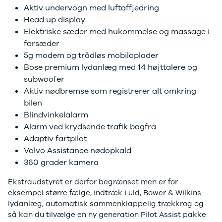
Aktiv undervogn med luftaffjedring
Anmeldelser
Lexus
Head up display
Privatleasing
Se alle Lexus
Tilbud
CT200h
Elektriske sæder med hukommelse og massage i
CX-6e
Mazda
forsæder
Modeller
Se alle
5g modem og trådløs mobiloplader
Anmeldelser
Mazda
Bose premium lydanlæg med 14 højttalere og
Privatleasing
Elbil
subwoofer
Tilbud
SUV
Aktiv nødbremse som registrerer alt omkring
Mazda-2
CX-5
bilen
Modeller
CX-30
Blindvinkelalarm
Anmeldelser
CX-3
Alarm ved krydsende trafik bagfra
Privatleasing
2
Adaptiv fartpilot
Tilbud
3
Volvo Assistance nødopkald
Mazda-3
6
Modeller
MX-30
360 grader kamera
Anmeldelser
MX-5
Ekstraudstyret er derfor begrænset men er for
Privatleasing
CX-60
eksempel større fælge, indtræk i uld, Bower & Wilkins
Tilbud
Mercedes
lydanlæg, automatisk sammenklappelig trækkrog og
CX-30
Se alle
så kan du tilvælge en ny generation Pilot Assist pakke
Anmeldelser
Mercedes