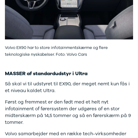
Privatleasing
Se alle
Tilbud
Hyundai
7GT
Elbil
Modeller
Ioniq
Anmeldelser
Ioniq 5
Privatleasing
Ioniq 6
Tilbud
Kona
Volvo EX90 har to store infotainmentskærme og flere
7X
i10
teknologiske nyskabelser. Foto: Volvo Cars
Modeller
i20
Anmeldelser
i30
Privatleasing
Tucson
MASSER af standardudstyr i Ultra
Tilbud
Santa Fe
Så skal vi til udstyret til EX90, der meget nemt kun fås i
001
Iveco
et niveau kaldet Ultra.
Modeller
Se alle Iveco
Anmeldelser
Daily
Først og fremmest er den født med et helt nyt
Privatleasing
Kia
infotainment of førersystem der udgøres af en stor
Tilbud
Se alle Kia
midterskærm på 14,5 tommer og så en førerskærm på 9
Polestar
Elbil
tommer.
2
SUV
Modeller
Stationcar
Volvo samarbejder med en række tech-virksomheder