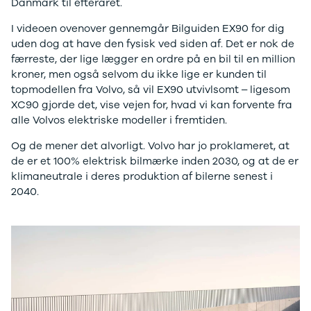
Danmark til efteråret.
Modeller
Elbil
Si
Anmeldelser
Atto 3
Sp
I videoen ovenover gennemgår Bilguiden EX90 for dig
Privatleasing
Han
St
uden dog at have den fysisk ved siden af. Det er nok de
Tilbud
Citroën
U
færreste, der lige lægger en ordre på en bil til en million
Jogger
Se alle
& 
kroner, men også selvom du ikke lige er kunden til
Modeller
Citroën
S
topmodellen fra Volvo, så vil EX90 utvivlsomt – ligesom
Anmeldelser
C1
S
XC90 gjorde det, vise vejen for, hvad vi kan forvente fra
Privatleasing
C3
V
alle Volvos elektriske modeller i fremtiden.
Tilbud
C3 Picasso
Au
Og de mener det alvorligt. Volvo har jo proklameret, at
Bigster
C4
Bo
de er et 100% elektrisk bilmærke inden 2030, og at de er
Modeller
C4 Cactus
Le
klimaneutrale i deres produktion af bilerne senest i
Anmeldelser
C4
O
2040.
Privatleasing
SpaceTourer
Se
Tilbud
C5 Aircross
a
Volvo
Jumper 33
Sk
EX30
Jumper 35
Så
Modeller
Grand C4
Gu
Anmeldelser
SpaceTourer
Al
Privatleasing
ë-C4
V
Tilbud
Cupra
S