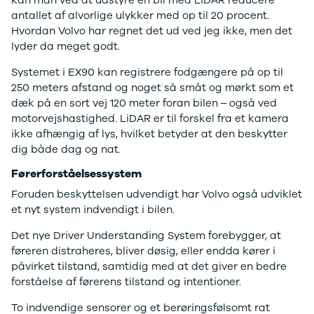
kan man ved at udstyre en bil med LiDAR reducere
Modeller
Sprinter 319
antallet af alvorlige ulykker med op til 20 procent.
Anmeldelser
Vito 111
Hvordan Volvo har regnet det ud ved jeg ikke, men det
Privatleasing
Vito 114
lyder da meget godt.
Tilbud
Vito 116
Suzuki
B250 e
Systemet i EX90 kan registrere fodgængere på op til
Swift
EQE300
250 meters afstand og noget så småt og mørkt som et
Modeller
GLE400 d
dæk på en sort vej 120 meter foran bilen – også ved
Anmeldelser
C200 d
motorvejshastighed. LiDAR er til forskel fra et kamera
Privatleasing
MG
ikke afhængig af lys, hvilket betyder at den beskytter
Tilbud
Se alle MG
dig både dag og nat.
S-Cross
Elbil
Førerforståelsessystem
Modeller
ZS
Foruden beskyttelsen udvendigt har Volvo også udviklet
Anmeldelser
Mini
et nyt system indvendigt i bilen.
Privatleasing
Se alle Mini
Tilbud
Elbil
Det nye Driver Understanding System forebygger, at
Vitara
Cooper
føreren distraheres, bliver døsig, eller endda kører i
Modeller
Cooper SE
påvirket tilstand, samtidig med at det giver en bedre
Anmeldelser
Cooper S
forståelse af førerens tilstand og intentioner.
Privatleasing
Mitsubishi
Tilbud
Se alle
To indvendige sensorer og et berøringsfølsomt rat