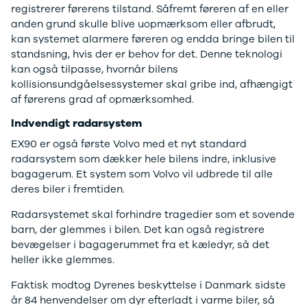
e Vitara
Mitsubishi
registrerer førerens tilstand. Såfremt føreren af en eller
Modeller
Outlander
anden grund skulle blive uopmærksom eller afbrudt,
Anmeldelser
Space Star
kan systemet alarmere føreren og endda bringe bilen til
Privatleasing
Nissan
standsning, hvis der er behov for det. Denne teknologi
Tilbud
Se alle
kan også tilpasse, hvornår bilens
Alle nye biler
Nissan
kollisionsundgåelsessystemer skal gribe ind, afhængigt
XPENG
Elbil
af førerens grad af opmærksomhed.
L03
Qashqai
Indvendigt radarsystem
Modeller
Ariya
Anmeldelser
Micra
EX90 er også første Volvo med et nyt standard
Tilbud
Note
radarsystem som dækker hele bilens indre, inklusive
G6
Juke
bagagerum. Et system som Volvo vil udbrede til alle
Modeller
X-Trail
deres biler i fremtiden.
Anmeldelser
Pulsar
Radarsystemet skal forhindre tragedier som et sovende
Privatleasing
Navara
barn, der glemmes i bilen. Det kan også registrere
Tilbud
NV300
bevægelser i bagagerummet fra et kæledyr, så det
P7+
e-NV300
heller ikke glemmes.
Modeller
Leaf
Anmeldelser
Townstar
Faktisk modtog Dyrenes beskyttelse i Danmark sidste
Privatleasing
Opel
år 84 henvendelser om dyr efterladt i varme biler, så
Tilbud
Se alle Opel