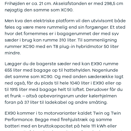
Frihøjden er ca. 21 cm. Akselafstanden er med 298,5 cm
Privatleasing
Logan
ha
nøjagtig den samme som XC90.
Tilbud
Stepway
er
XC-90
Logan
au
Men kva den elektriske platform vil den utvivlsomt både
Anmeldelser
Stepway
føles og være mere rummelig end sin forgænger. Et sted
Privatleasing
DS
hvor det fornemmes er i bagagerummet der med syv
Tilbud
Se alle DS
sæder i brug kan rumme 310 liter. Til sammenligning
Hyundai
3
rummer XC90 med en T8 plug-in hybridmotor 50 liter
INSTER
3 Crossback
mindre.
Modeller
5
Lægger du de bagerste sæder ned kan EX90 rumme
Anmeldelser
7 Crossback
655 liter med bagage op til hattehylden. Nogenlunde
Privatleasing
Fiat
det samme som XC90. Og med anden sæderække lagt
Tilbud
Se alle Fiat
ned også, får du plads til hele 1040 liter i EX90 eller op
IONIQ 3
Elbil
til 1915 liter med bagage helt til loftet. Derudover får du
KONA
500
et frunk – altså opbevaringsrum under kølerhjelmen
Modeller
500C
foran på 37 liter til ladekabel og andre småting.
Anmeldelser
500L
Privatleasing
500L Wagon
EX90 kommer i to motorvarianter kaldet Twin og Twin
Tilbud
Panda
Performance. Begge med firehjulstræk og samme
IONIQ 5
500e
batteri med en bruttokapacitet på hele 111 kWh eller
Modeller
500X