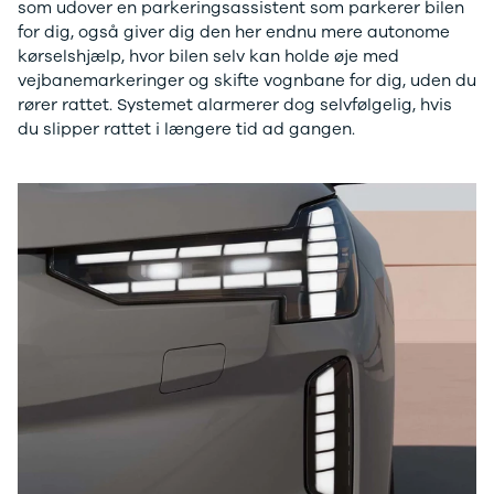
som udover en parkeringsassistent som parkerer bilen
Privatleasing
Elbil
for dig, også giver dig den her endnu mere autonome
Tilbud
SUV
kørselshjælp, hvor bilen selv kan holde øje med
CX-5
Stationcar
vejbanemarkeringer og skifte vognbane for dig, uden du
Modeller
A-Klasse
rører rattet. Systemet alarmerer dog selvfølgelig, hvis
Privatleasing
A180 d
du slipper rattet i længere tid ad gangen.
Tilbud
A200
CX-60
A200 d
Anmeldelser
B180 d
Privatleasing
B180
Tilbud
B200
CX-80
B200 d
Modeller
C-Klasse
Anmeldelser
C200
Privatleasing
C220 d
Tilbud
C250
MX-5
C300 e
Modeller
C350 e
Anmeldelser
C43
Privatleasing
C63
Tilbud
CLA200