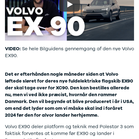
F-150
SUV
VW
Modeller
Stationcar
H
Play
Anmeldelser
1-serie
Vo
Alpine
2-serie
H
A290
3-serie
XP
Modeller
4-serie
Bi
Anmeldelser
5-serie
Yd
Privatleasing
640i
Ai
VIDEO:
Se hele Bilguidens gennemgang af den nye Volvo
Tilbud
X1
Bi
EX90.
A390
X2
Br
Modeller
X3
Bu
Det er efterhånden nogle måneder siden at Volvo
Anmeldelser
X5
s
løftede sløret for deres nye fuldelektriske flagskib EX90
Privatleasing
iX
D
der skal tage over for XC90. Den kan bestilles allerede
Tilbud
iX1
Fæ
nu, men vi ved ikke præcist, hvornår den rammer
Dacia
iX3
Gl
Danmark. Den vil begynde at blive produceret i år i USA,
Sandero
i3
Gr
om end det lyder som om vi måske skal ind i foråret
Modeller
i3s
se
2024 før den for alvor lander herhjemme.
Anmeldelser
i4
Ke
Privatleasing
Z4
La
Volvo EX90 deler platform og teknik med Polestar 3 som
Tilbud
BYD
Re
faktisk forventes at komme før EX90 og lander i
Duster
Se alle BYD
væ