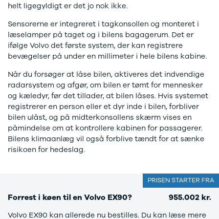
helt ligegyldigt er det jo nok ikke.
G9
Elbil
Modeller
Adam
Sensorerne er integreret i tagkonsollen og monteret i
Anmeldelser
Karl
læselamper på taget og i bilens bagagerum. Det er
Privatleasing
Corsa
ifølge Volvo det første system, der kan registrere
Tilbud
Corsa-e
bevægelser på under en millimeter i hele bilens kabine.
Ladeløsning
Astra
Når du forsøger at låse bilen, aktiveres det indvendige
til elbil
Mokka
radarsystem og afgør, om bilen er tømt for mennesker
Oversigt
Mokka-e
og kæledyr, før det tillader, at bilen låses. Hvis systemet
Clever
Mokka X
registrerer en person eller et dyr inde i bilen, forbliver
ladeløsning
Insignia
bilen ulåst, og på midterkonsollens skærm vises en
Ladekabler
Crossland
påmindelse om at kontrollere kabinen for passagerer.
til elbilen
Crossland X
Bilens klimaanlæg vil også forblive tændt for at sænke
Ladeløsning
Grandland X
risikoen for hedeslag.
til plug-in
Movano
hybrid
Vivaro
Ladeguide til
Zafira-e Life
PRISEN STARTER FRA
elbil
Zafira Tourer
Udlevering
Peugeot
Forrest i køen til en Volvo EX90?
955.002 kr.
af ny bil
Se alle
Peugeot
Volvo EX90 kan allerede nu bestilles. Du kan læse mere