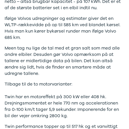
netto – altså brugbar kapacitet - på 107 kWh. Det er et
Anmeldelser
Tipo
af de største batterier set i en elbil indtil nu.
Privatleasing
Doblo Cargo
Tilbud
Ducato 33
Ifølge Volvos udregninger og estimater giver det en
IONIQ 5 N
Ducato 35
WLTP-rækkevidde på op til 585 km ved blandet kørsel.
Modeller
Talento
Hvis man kun kører bykørsel runder man ifølge Volvo
Anmeldelser
Ford
685 km.
Privatleasing
Se alle Ford
Meen tag nu lige de tal med et gran salt som med alle
Tilbud
Elbil
andre elbiler. Desuden gør Volvo opmærksom på at
IONIQ 6
SUV
tallene er midlertidige data på bilen. Det kan altså
Modeller
Stationcar
ændre sig lidt, hvis de finder en smartere måde at
Anmeldelser
B-Max
udregne tallene.
Privatleasing
Bronco
Tilbud
C-Max
Tilbage til de to motorvarianter:
IONIQ 6 N
Capri
Modeller
Grand C-Max
Twin har en motoreffekt på 300 kW eller 408 hk.
Anmeldelser
EcoSport
Drejningsmomentet er hele 770 nm og accelerationen
Privatleasing
Explorer
fra 0-100 km/t tager 5,9 sekunder. Imponerende for en
Tilbud
F-150
bil der vejer omkring 2800 kg.
IONIQ 9
Fiesta
Modeller
Focus
Twin performance topper op til 517 hk og et vanvittigt