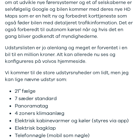
Anmeldelser
EV3
om at udvikle nye førersystemer og et af selskaberne er
Privatleasing
EV4
selvfølgelig Google og bilen kommer med deres nye HD
Tilbud
EV6
Maps som er en helt ny og forbedret korttjeneste som
3
EV9
også føder bilen med detaljeret trafikinformation. Det er
Modeller
Niro
også forberedt til autonom kørsel når og hvis det en
Anmeldelser
e-Niro
gang bliver godkendt af myndighederne.
Privatleasing
Picanto
Udstyrslisten er jo alenlang og meget er forventet i en
Tilbud
Ceed
bil til en million kroner. Alt kan allerede nu ses og
4
Rio
konfigureres på volvos hjemmeside.
Modeller
Optima
Anmeldelser
Sorento
Vi kommer til de store udstyrsnyheder om lidt, men jeg
Privatleasing
Sportage
kan lige nævne udstyr som:
Tilbud
Stonic
5
Venga
21” fælge
Modeller
XCeed
7 sæder standard
Anmeldelser
ProCeed
Panoramatag
Privatleasing
Land Rover
4 zoners klimaanlæg
Tilbud
Se alle Land
Elektrisk kabinevarmer og køler (styres via app)
Mazda
Rover
Elektrisk bagklap
6e
Range Rover
Telefonnøgle (mobil som nøgle)
Modeller
Sport