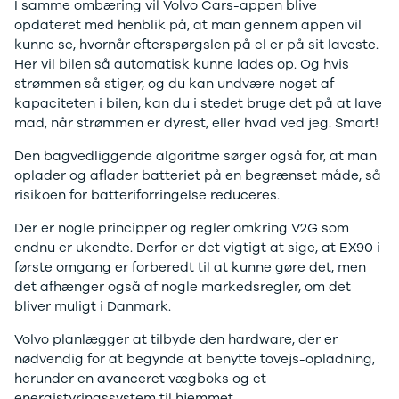
I samme ombæring vil Volvo Cars-appen blive
Megane IV
opdateret med henblik på, at man gennem appen vil
Scenic
kunne se, hvornår efterspørgslen på el er på sit laveste.
Scenic III
Her vil bilen så automatisk kunne lades op. Og hvis
Kadjar
strømmen så stiger, og du kan undvære noget af
Talisman
kapaciteten i bilen, kan du i stedet bruge det på at lave
Espace
mad, når strømmen er dyrest, eller hvad ved jeg. Smart!
Arkana
Megane
Den bagvedliggende algoritme sørger også for, at man
Clio III
oplader og aflader batteriet på en begrænset måde, så
Kangoo
risikoen for batteriforringelse reduceres.
Master IV T35
Der er nogle principper og regler omkring V2G som
Grand Scenic
endnu er ukendte. Derfor er det vigtigt at sige, at EX90 i
IV
første omgang er forberedt til at kunne gøre det, men
Scenic IV
det afhænger også af nogle markedsregler, om det
Trafic
bliver muligt i Danmark.
Trafic T29
Master IV T33
Volvo planlægger at tilbyde den hardware, der er
Express
nødvendig for at begynde at benytte tovejs-opladning,
Scenic E-
herunder en avanceret vægboks og et
Tech Electric
energistyringssystem til hjemmet.