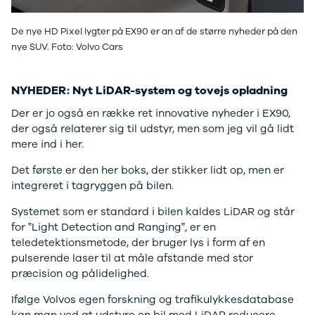
Nissan
CLA220 d
MICRA
CLA45
Modeller
E-klasse
De nye HD Pixel lygter på EX90 er an af de større nyheder på den
Anmeldelser
E220
nye SUV. Foto: Volvo Cars
Privatleasing
E220 d
Tilbud
E350 d
NYHEDER: Nyt LiDAR-system og tovejs opladning
LEAF
E400
Modeller
E300 de
Der er jo også en række ret innovative nyheder i EX90,
Anmeldelser
E55
der også relaterer sig til udstyr, men som jeg vil gå lidt
Privatleasing
GLA200
mere ind i her.
ARIYA
GLA250 e
Det første er den her boks, der stikker lidt op, men er
Modeller
GLC250 d
integreret i tagryggen på bilen.
Anmeldelser
GLC300
Privatleasing
GLC300 de
Systemet som er standard i bilen kaldes LiDAR og står
Tilbud
GLC300 e
for ”Light Detection and Ranging”, er en
Juke
GLC350 d
teledetektionsmetode, der bruger lys i form af en
Modeller
GLC350 e
pulserende laser til at måle afstande med stor
Anmeldelser
EQA-klasse
præcision og pålidelighed.
Privatleasing
EQC400
Tilbud
Sprinter 314
Ifølge Volvos egen forskning og trafikulykkesdatabase
Qashqai
Sprinter 317