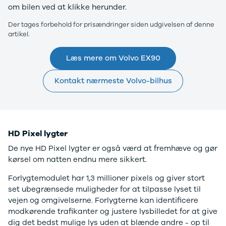
108
om bilen ved at klikke herunder.
208
Der tages forbehold for prisændringer siden udgivelsen af denne
E-208
artikel.
2008
308
Læs mere om Volvo EX90
3008
5008
Kontakt nærmeste Volvo-bilhus
508
Boxer 435
E-2008
e-Expert
Boxer 335
HD Pixel lygter
Boxer 333
De nye HD Pixel lygter er også værd at fremhæve og gør
Boxer 330
kørsel om natten endnu mere sikkert.
Expert
Polestar
Forlygtemodulet har 1,3 millioner pixels og giver stort
Se alle
set ubegrænsede muligheder for at tilpasse lyset til
Polestar
vejen og omgivelserne. Forlygterne kan identificere
Elbil
modkørende trafikanter og justere lysbilledet for at give
2
dig det bedst mulige lys uden at blænde andre - op til