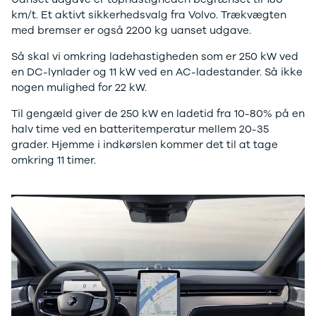
4 Electric
L3 Van
km/t. Et aktivt sikkerhedsvalg fra Volvo. Trækvægten
Modeller
Transit 350
med bremser er også 2200 kg uanset udgave.
Anmeldelser
L3 Chassis
Så skal vi omkring ladehastigheden som er 250 kW ved
Privatleasing
Transit 350
en DC-lynlader og 11 kW ved en AC-ladestander. Så ikke
Tilbud
L4 Chassis
nogen mulighed for 22 kW.
Megane
E-Transit 350
Electric
L2 Van
Til gengæld giver de 250 kW en ladetid fra 10-80% på en
Anmeldelser
E-Transit 350
halv time ved en batteritemperatur mellem 20-35
Privatleasing
L3 Van
grader. Hjemme i indkørslen kommer det til at tage
Tilbud
Tourneo
omkring 11 timer.
Scenic
Custom 320S
Electric
Tourneo
Modeller
Custom 340L
Anmeldelser
Honda
Privatleasing
Se alle Honda
Tilbud
Jazz
Zeekr
Civic
X
Accord
Modeller
CR-V
Anmeldelser
Hyundai