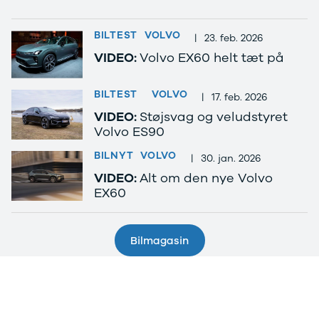
Se alle Tesla
Model 3
BILTEST
VOLVO
|
23. feb. 2026
Model Y
VIDEO:
Volvo EX60 helt tæt på
Model X
Toyota
Se alle
BILTEST
VOLVO
|
17. feb. 2026
Toyota
VIDEO:
Støjsvag og veludstyret
Auris
Volvo ES90
Avensis
Aygo
BILNYT
VOLVO
|
30. jan. 2026
Aygo X
VIDEO:
Alt om den nye Volvo
BZ4X
EX60
C-HR
Camry
Corolla
Bilmagasin
Hilux
RAV4
Yaris
VW
Se alle VW