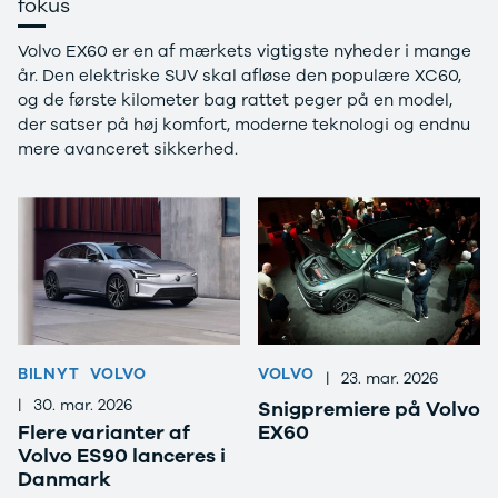
fokus
Kodiaq
Octavia
Volvo EX60 er en af mærkets vigtigste nyheder i mange
Rapid
år. Den elektriske SUV skal afløse den populære XC60,
Scala
og de første kilometer bag rattet peger på en model,
Superb
der satser på høj komfort, moderne teknologi og endnu
Smart
mere avanceret sikkerhed.
Se alle Smart
Subaru
Se alle
Subaru
Forrester
Suzuki
Se alle Suzuki
Splash
Swift
Baleno
BILNYT
VOLVO
VOLVO
|
23. mar. 2026
Ignis
|
30. mar. 2026
Snigpremiere på Volvo
S-Cross
Flere varianter af
EX60
Vitara
Volvo ES90 lanceres i
Celerio
Danmark
Tesla