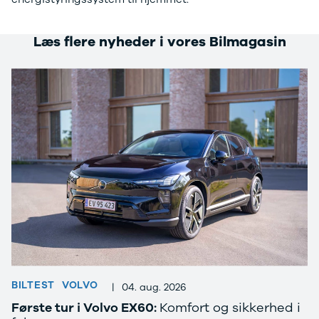
Seat
Se alle Seat
SUV
Læs flere nyheder i vores Bilmagasin
Mii
Ibiza
Leon
Toledo
Ateca
Arona
Tarraco
Skoda
Se alle Skoda
Elbil
SUV
Citigo
Elroq
Enyaq
Fabia
BILTEST
VOLVO
|
04. aug. 2026
Kamiq
Karoq
Første tur i Volvo EX60:
Komfort og sikkerhed i