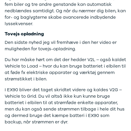
4
fem biler og tre andre genstande kan automatisk
Porsche
nedblændes samtidigt. Og når du nærmer dig bilen, kan
Se alle
for- og baglygterne skabe avancerede indbydende
Porsche
lyssekvenser.
Macan S
Tovejs opladning
Panamera
Turbo S
Den sidste nyhed jeg vil fremhæve i den her video er
Taycan Turbo
muligheden for tovejs-opladning.
911 Carrera
4S
Du har måske hørt om det der hedder V2L – også kaldet
Renault
Vehicle to Load – hvor du kan bruge batteriet i elbilen til
Se alle
at føde fx elektriske apparater og værktøj gennem
Renault
strømstikket i bilen.
Elbil
I EX90 bliver det taget skridtet videre og kaldes V2G –
SUV
Vehicle to Grid. Du vil altså ikke kun kunne bruge
Twingo
batteriet i elbilen til at strømføde enkelte apparater,
Clio IV
men du kan også sende strømmen tilbage i hele dit hus
Clio V
og dermed bruge det kæmpe batteri i EX90 som
Captur
backup, når strømmen er dyr.
Zoe
Megane III