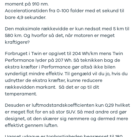
Anmeldelser
Galaxy
moment på 910 nm.
Privatleasing
Ka
Accelerationstiden fra 0-100 falder med et sekund til
Tilbud
Kuga
bare 4,9 sekunder.
STARIA
Mondeo
BAYON
Mustang
Den maksimale rækkevidde er kun nedsat med 5 km til
Modeller
Mustang
580 km. Og hvorfor så det, når motoren er meget
Anmeldelser
Mach-E
kraftigere?
Privatleasing
Puma
Forbruget i Twin er opgivet til 204 Wh/km mens Twin
Tilbud
S-Max
Performance lyder på 207 Wh. Så teknikken bag de
Renault
Ranger
ekstra kræfter i Performance gør altså ikke bilen
Twingo
Ranger
synderligt mindre effektiv. Til gengæld vil du jo, hvis du
Electric
Raptor
udnytter de ekstra kræfter, kunne reducere
Modeller
Transit
rækkevidden markant. Så det er op til dit
Anmeldelser
Courier
temperament.
Privatleasing
Transit
Tilbud
Connect
Desuden er luftmodstandskoefficienten kun 0,29 hvilket
5 Electric
Transit
er meget flot for en så stor SUV. Så med andre ord gør
Modeller
Custom
designet, at den skærer sig nemmere og dermed mere
Anmeldelser
Transit 350
effektivt gennem luften.
Privatleasing
L2 Van
Tilbud
Transit 350
Uanset udgave er tophastigheden begrænset til 180