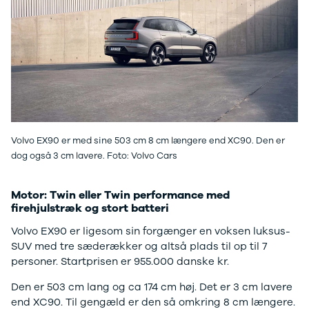
EX40
Se alle Cupra
H
Modeller
Elbil
By
Anmeldelser
Born
Al
Privatleasing
Dacia
Bi
Tilbud
Se alle Dacia
Es
EC40
Elbil
He
Anmeldelser
Spring
Hi
Privatleasing
Sandero og
H
Tilbud
Sandero
Ho
Volvo EX90 er med sine 503 cm 8 cm længere end XC90. Den er
EX60
Stepway
H
dog også 3 cm lavere. Foto: Volvo Cars
Modeller
Sandero
K
Anmeldelser
Stepway
Ko
Privatleasing
Duster
K
Motor: Twin eller Twin performance med
Tilbud
Dokker
Ri
firehjulstræk og stort batteri
ES90
Lodgy og
Ro
Volvo EX90 er ligesom sin forgænger en voksen luksus-
Modeller
Lodgy
Si
SUV med tre sæderækker og altså plads til op til 7
Anmeldelser
Stepway
Sk
personer. Startprisen er 955.000 danske kr.
Privatleasing
Lodgy
Sl
Tilbud
Stepway
B
Den er 503 cm lang og ca 174 cm høj. Det er 3 cm lavere
EX90
Jogger
Ti
end XC90. Til gengæld er den så omkring 8 cm længere.
Anmeldelser
Logan og
i 