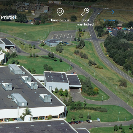
Pristjek
Find bilhus
Book
Erhverv
værksted