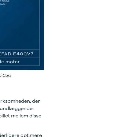
o Cars
irksomheden, der
 grundlæggende
illet mellem disse
derligere optimere