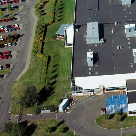
Mach-E
A3
Guides
En
Modeller
A4
Alt om elbiler
Ze
Anmeldelser
A5
Alt om varebiler
Au
Privatleasing
A6
Årets Bil
H
Tilbud
A7
Skiferie i elbil
BM
Mustang
A8
Sommerferie med elbil
H
Modeller
Q2
Besøg vores
Cu
Anmeldelser
Q3
guideunivers
Bilguiden
Se
Bi
Privatleasing
Q4 e-tron
vores videoguides og
JA
Tilbud
Q5
gennemgange af nye
Bi
Tourneo
Q7
biler på vores youtube-
Ki
Custom
S3
kanal Bilguiden.
H
Modeller
SQ5
Ni
Anmeldelser
SQ7
Bi
Tilbud
e-tron
OM
E-Tourneo
TT
Bi
Custom
S5
SE
Modeller
BMW
H
Anmeldelser
Se alle BMW
Sk
Tilbud
Elbil
Bi