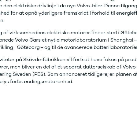
 den elektriske drivlinje i de nye Volvo-biler. Denne tilgang 
r mere end 30 års
ed for at opnå yderligere fremskridt i forhold til energief
faring med
toriseret service
n.
g af virksomhedens elektriske motorer finder sted i Göteb
bnede Volvo Cars et nyt elmotorlaboratorium i Shanghai – en
ling i Göteborg - og til de avancerede batterilaboratorier
viteter på Skövde-fabrikken vil fortsat have fokus på prod
r, men bliver en del af et separat datterselskab af Volvo
ring Sweden (PES). Som annonceret tidligere, er planen at 
eelys forbrændingsmotorenhed.