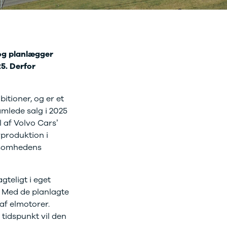
 og planlægger
5. Derfor
itioner, og er et
amlede salg i 2025
l af Volvo Cars’
rproduktion i
rksomhedens
gteligt i eget
. Med de planlagte
 af elmotorer.
 tidspunkt vil den