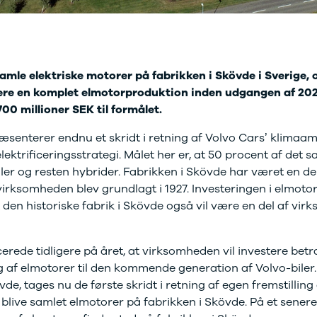
 service i Bilernes
Fleet-afdeling
us
Nyere brugte
lvo service i Bilernes
biler
Danmarks
us
største udvalg?
Vi
ENG service i
har mere end
samle elektriske motorer på fabrikken i Skövde i Sverige,
lernes Hus
1000 nyere brugte
lere en komplet elmotorproduktion inden udgangen af 202
elser
biler på lager - så
700 millioner SEK til formålet.
rcondition rens
vi har også en, der
lplejepakker
passer til dine
æsenterer endnu et skridt i retning af Volvo Cars’ klimaamb
emsetjek
behov
lektrificeringsstrategi. Målet her er, at 50 procent af det s
ler og mindre
iler og resten hybrider. Fabrikken i Skövde har været en de
kader
æk
 virksomheden blev grundlagt i 1927. Investeringen i elmoto
lgkonservering
t den historiske fabrik i Skövde også vil være en del af vi
asbehandling
atis
rvicerådgivning
rede tidligere på året, at virksomheden vil investere betra
ramisk coating
g af elmotorer til den kommende generation af Volvo-biler
kforsegling
vde, tages nu de første skridt i retning af egen fremstilling
nault
er blive samlet elmotorer på fabrikken i Skövde. På et senere
rkstedsydelser