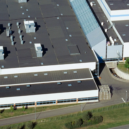
d of Life
Kalundborg
ekr service
Kolding
di service i Bilernes
Køge
us
Ringkøbing
W service i Bilernes
Roskilde
us
Silkeborg,
pra service i
Bilernes Hus
lernes Hus
Silkeborg -
ECOO service i
Kejlstruphøjvej
lernes Hus
Skive
a service i Bilernes
Slagelse
us
XPENG, Silkeborg
ssan service i
Fleet
lernes Hus
Om os
ODA service i
Bilhuse
lernes Hus
Virksomhedsprofil
AT service i Bilernes
Job
us
Nyhedsbrev
oda service i
Ris og ros
lernes Hus
Hovedkontor