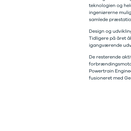
teknologien og hele
Privatleasing
Logan
ha
ingeniørerne muligh
Tilbud
Stepway
er
XC-90
Logan
au
samlede præstatio
Anmeldelser
Stepway
Design og udviklin
Privatleasing
DS
Tidligere på året å
Tilbud
Se alle DS
Hyundai
3
igangværende udvik
INSTER
3 Crossback
De resterende akti
Modeller
5
forbrændingsmotore
Anmeldelser
7 Crossback
Privatleasing
Fiat
Powertrain Enginee
Tilbud
Se alle Fiat
fusioneret med G
IONIQ 3
Elbil
KONA
500
Modeller
500C
Anmeldelser
500L
Privatleasing
500L Wagon
Tilbud
Panda
IONIQ 5
500e
Modeller
500X