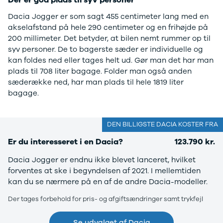
Der er god plads til syv personer
EX40
Se alle Cupra
H
Modeller
Elbil
By
Dacia Jogger er som sagt 455 centimeter lang med en
Anmeldelser
Born
Al
akselafstand på hele 290 centimeter og en frihøjde på
Privatleasing
Dacia
Bi
200 millimeter. Det betyder, at bilen nemt rummer op til
Tilbud
Se alle Dacia
Es
syv personer. De to bagerste sæder er individuelle og
EC40
Elbil
He
kan foldes ned eller tages helt ud. Gør man det har man
Anmeldelser
Spring
Hi
plads til 708 liter bagage. Folder man også anden
Privatleasing
Sandero og
H
sæderække ned, har man plads til hele 1819 liter
Tilbud
Sandero
Ho
bagage.
EX60
Stepway
H
Modeller
Sandero
K
Anmeldelser
Stepway
Ko
DEN BILLIGSTE DACIA KOSTER FRA
Privatleasing
Duster
K
Er du interesseret i en Dacia?
123.790 kr.
Tilbud
Dokker
Ri
ES90
Lodgy og
Ro
Dacia Jogger er endnu ikke blevet lanceret, hvilket
Modeller
Lodgy
Si
forventes at ske i begyndelsen af 2021. I mellemtiden
Anmeldelser
Stepway
Sk
kan du se nærmere på en af de andre Dacia-modeller.
Privatleasing
Lodgy
Sl
Der tages forbehold for pris- og afgiftsændringer samt trykfejl
Tilbud
Stepway
B
EX90
Jogger
Ti
Anmeldelser
Logan og
i 
Se udvalget af Dacia