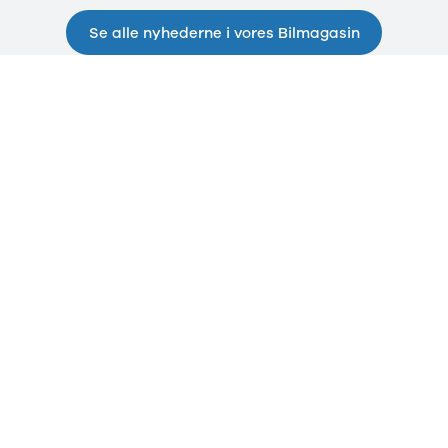
Privatleasing
Elbil
Tilbud
SUV
Se alle nyhederne i vores Bilmagasin
CX-5
Stationcar
Modeller
A-Klasse
Privatleasing
A180 d
Tilbud
A200
CX-60
A200 d
Anmeldelser
B180 d
Privatleasing
B180
Tilbud
B200
CX-80
B200 d
Modeller
C-Klasse
Anmeldelser
C200
Privatleasing
C220 d
Tilbud
C250
MX-5
C300 e
Modeller
C350 e
Anmeldelser
C43
Privatleasing
C63
Tilbud
CLA200