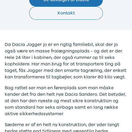
Privatleasing
Logan
ha
Tilbud
Stepway
er
Kontakt
XC-90
Logan
au
Anmeldelser
Stepway
Privatleasing
DS
Tilbud
Se alle DS
Da Dacia Jogger jo er en rigtig familiebil, skal der jo
Hyundai
3
også være en masse fralægningsplads - og det er der.
INSTER
3 Crossback
Hele 24 liter i kabinen, der også rummer op til seks
Modeller
5
kopholdere. Har man brug for at transportere ting på
Anmeldelser
7 Crossback
taget, fås Jogger med den smarte tagræling, der enkelt
Privatleasing
Fiat
kan transformeres til tagbøjler, som klarer 80 kilo vægt.
Tilbud
Se alle Fiat
IONIQ 3
Elbil
Bag rattet ser man en førerplads som man måske
KONA
500
kender det fra den helt nye Dacia Sandero. Det betyder,
Modeller
500C
at den har den nyeste og mest sikre konstruktion og
Anmeldelser
500L
som standard har seks airbags samt en lang række
Privatleasing
500L Wagon
aktive sikkerhedssystemer.
Tilbud
Panda
IONIQ 5
500e
Sæderne er af en helt ny konstruktion, der yder langt
Modeller
500X
bedre støtte end tidligere med væsentlig bedre