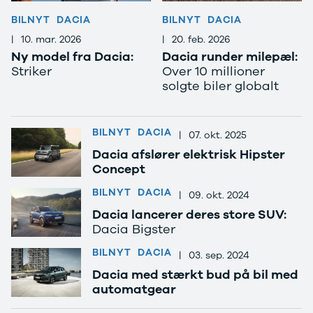
Anmeldelser
Lexus
BILNYT
DACIA
BILNYT
DACIA
Privatleasing
Se alle Lexus
|
10. mar. 2026
|
20. feb. 2026
Tilbud
CT200h
Ny model fra Dacia:
Dacia runder milepæl:
CX-6e
Mazda
Striker
Over 10 millioner
Modeller
Se alle
solgte biler globalt
Anmeldelser
Mazda
Privatleasing
Elbil
Tilbud
SUV
BILNYT
DACIA
Mazda-2
CX-5
|
07. okt. 2025
Modeller
CX-30
Dacia afslører elektrisk Hipster
Anmeldelser
CX-3
Concept
Privatleasing
2
BILNYT
DACIA
|
09. okt. 2024
Tilbud
3
Mazda-3
6
Dacia lancerer deres store SUV:
Modeller
MX-30
Dacia Bigster
Anmeldelser
MX-5
BILNYT
DACIA
|
03. sep. 2024
Privatleasing
CX-60
Tilbud
Mercedes
Dacia med stærkt bud på bil med
automatgear
CX-30
Se alle
Anmeldelser
Mercedes