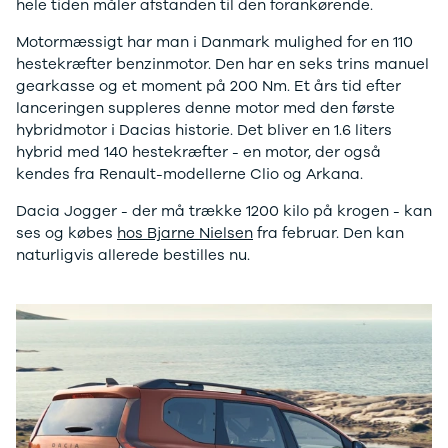
hele tiden måler afstanden til den forankørende.
4 Electric
L3 Van
Modeller
Transit 350
Motormæssigt har man i Danmark mulighed for en 110
Anmeldelser
L3 Chassis
hestekræfter benzinmotor. Den har en seks trins manuel
Privatleasing
Transit 350
gearkasse og et moment på 200 Nm. Et års tid efter
Tilbud
L4 Chassis
lanceringen suppleres denne motor med den første
Megane
E-Transit 350
hybridmotor i Dacias historie. Det bliver en 1.6 liters
Electric
L2 Van
hybrid med 140 hestekræfter - en motor, der også
Anmeldelser
E-Transit 350
kendes fra Renault-modellerne Clio og Arkana.
Privatleasing
L3 Van
Dacia Jogger - der må trække 1200 kilo på krogen - kan
Tilbud
Tourneo
ses og købes
hos Bjarne Nielsen
fra februar. Den kan
Scenic
Custom 320S
naturligvis allerede bestilles nu.
Electric
Tourneo
Modeller
Custom 340L
Anmeldelser
Honda
Privatleasing
Se alle Honda
Tilbud
Jazz
Zeekr
Civic
X
Accord
Modeller
CR-V
Anmeldelser
Hyundai