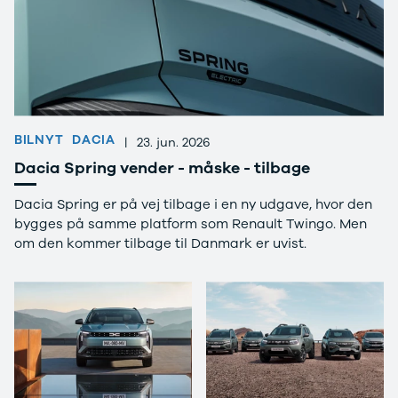
Anmeldelser
EV3
Privatleasing
EV4
Tilbud
EV6
3
EV9
Modeller
Niro
Anmeldelser
e-Niro
Privatleasing
Picanto
Tilbud
Ceed
BILNYT
DACIA
|
23. jun. 2026
4
Rio
Dacia Spring vender - måske - tilbage
Modeller
Optima
Anmeldelser
Sorento
Dacia Spring er på vej tilbage i en ny udgave, hvor den
Privatleasing
Sportage
bygges på samme platform som Renault Twingo. Men
Tilbud
Stonic
om den kommer tilbage til Danmark er uvist.
5
Venga
Modeller
XCeed
Anmeldelser
ProCeed
Privatleasing
Land Rover
Tilbud
Se alle Land
Mazda
Rover
6e
Range Rover
Modeller
Sport