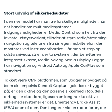
Anmeldelser
Galaxy
Privatleasing
Ka
Tilbud
Kuga
Stort udvalg af sikkerhedsudstyr
STARIA
Mondeo
I den nye model har man tre forskellige muligheder, når
BAYON
Mustang
det handler om multimediesystemer.
Modeller
Mustang
Indgangsmuligheden er Media Control som helt fra den
Anmeldelser
Mach-E
laveste udstyrsvariant, tillader at styre radio/streaming,
Privatleasing
Puma
navigation og telefonen fra sin egen mobiltelefon, der
Tilbud
S-Max
monteres ved instrumentbordet. Går man et step op i
Renault
Ranger
udstyrsniveau, så er der to systemer, der benytter en
Twingo
Ranger
integreret skærm, Media Nav og Media Display. Begge
Electric
Raptor
har navigation og Android Auto og Apple CarPlay som
Modeller
Transit
standard.
Anmeldelser
Courier
Privatleasing
Transit
Takket være CMF platformen, som Jogger er bygget på
Tilbud
Connect
(som eksempelvis Renault Captur ligeledes er bygget
5 Electric
Transit
på) er den aktive og den passive sikkerhed i top. Seks
Modeller
Custom
airbags er standard, ligesom en lang række aktive
Anmeldelser
Transit 350
sikkerhedssystemer er det. Emergency Brake Assist
Privatleasing
L2 Van
(EBA) er en af dem. Den fungerer via en radar foran, der
Tilbud
Transit 350