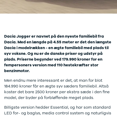
Mach-E
A3
Guides
En
Modeller
A4
Alt om elbiler
Ze
Anmeldelser
A5
Alt om varebiler
Au
Privatleasing
A6
Årets Bil
H
Tilbud
A7
Skiferie i elbil
BM
Mustang
A8
Sommerferie med elbil
H
Dacia Jogger er navnet på den nyeste familiebil fra
Modeller
Q2
Besøg vores
Cu
Dacia. Med en længde på 4.55 meter er det den længste
Anmeldelser
Q3
guideunivers
Bilguiden
Se
Bi
Dacia i modelrækken - en ægte familiebil med plads til
Privatleasing
Q4 e-tron
vores videoguides og
JA
syv voksne. Og nu er de danske priser og udstyr på
Tilbud
Q5
gennemgange af nye
Bi
plads. Priserne begynder ved 179.990 kroner for en
Tourneo
Q7
biler på vores youtube-
Ki
fempersoners version med 110 hestekræfter stor
Custom
S3
kanal Bilguiden.
H
benzinmotor.
Modeller
SQ5
Ni
Anmeldelser
SQ7
Bi
Men endnu mere interessant er det, at man for blot
Tilbud
e-tron
OM
184.990 kroner får en ægte syv sæders familiebil. Altså
E-Tourneo
TT
Bi
koster det bare 2500 kroner per ekstra sæde i den fine
Custom
S5
SE
model, der byder på forbløffende meget plads.
Modeller
BMW
H
Anmeldelser
Se alle BMW
Sk
Billigste version hedder Essential, og har som standard
Tilbud
Elbil
Bi
LED for- og baglys, media control system og naturligvis