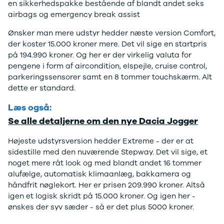
F-150
SUV
VW
en sikkerhedspakke bestående af blandt andet seks
Modeller
Stationcar
H
airbags og emergency break assist
Anmeldelser
1-serie
Vo
Ønsker man mere udstyr hedder næste version Comfort,
Alpine
2-serie
H
der koster 15.000 kroner mere. Det vil sige en startpris
A290
3-serie
XP
på 194.990 kroner. Og her er der virkelig valuta for
Modeller
4-serie
Bi
pengene i form af aircondition, elspejle, cruise control,
Anmeldelser
5-serie
Yd
parkeringssensorer samt en 8 tommer touchskærm. Alt
Privatleasing
640i
Ai
dette er standard.
Tilbud
X1
Bi
A390
X2
Br
Læs også:
Modeller
X3
Bu
Se alle detaljerne om den nye Dacia Jogger
Anmeldelser
X5
s
Privatleasing
iX
D
Højeste udstyrsversion hedder Extreme - der er at
Tilbud
iX1
Fæ
sidestille med den nuværende Stepway. Det vil sige, et
Dacia
iX3
Gl
noget mere råt look og med blandt andet 16 tommer
Sandero
i3
Gr
alufælge, automatisk klimaanlæg, bakkamera og
Modeller
i3s
se
håndfrit nøglekort. Her er prisen 209.990 kroner. Altså
Anmeldelser
i4
Ke
igen et logisk skridt på 15.000 kroner. Og igen her -
Privatleasing
Z4
La
ønskes der syv sæder - så er det plus 5000 kroner.
Tilbud
BYD
Re
Duster
Se alle BYD
væ