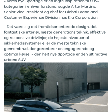
- Vores nye Sportage er en ægte inspiration til SUV-
Anmeldelser
Tipo
kategorien i enhver forstand, sagde Artur Martins,
Privatleasing
Doblo Cargo
Senior Vice President og chef for Global Brand and
Tilbud
Ducato 33
Customer Experience Division hos Kia Corporation.
IONIQ 5 N
Ducato 35
Modeller
Talento
- Det være sig det fremtidsorienterede design, det
Anmeldelser
Ford
fantastiske interiør, næste generations teknik, effektive
Privatleasing
Se alle Ford
og responsive drivlinjer, de højeste niveauer af
Tilbud
Elbil
sikkerhedssystemer eller de nyeste tekniske
IONIQ 6
SUV
gennembrud, der garanterer en engagerende og
Modeller
Stationcar
optimal kørsel - den helt nye Sportage er den ultimative
Anmeldelser
B-Max
urbane SUV.
Privatleasing
Bronco
Tilbud
C-Max
IONIQ 6 N
Capri
Modeller
Grand C-Max
Anmeldelser
EcoSport
Privatleasing
Explorer
Tilbud
F-150
IONIQ 9
Fiesta
Modeller
Focus