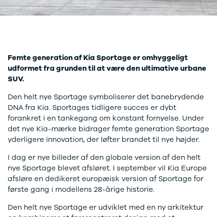
Mach-E
A3
Guides
En
Modeller
A4
Alt om elbiler
Ze
Anmeldelser
A5
Alt om varebiler
Au
Privatleasing
A6
Årets Bil
H
Tilbud
A7
Skiferie i elbil
BM
Femte generation af Kia Sportage er omhyggeligt
Mustang
A8
Sommerferie med elbil
H
udformet fra grunden til at være den ultimative urbane
Modeller
Q2
Besøg vores
Cu
SUV.
Anmeldelser
Q3
guideunivers
Bilguiden
Se
Bi
Privatleasing
Q4 e-tron
vores videoguides og
JA
Den helt nye Sportage symboliserer det banebrydende
Tilbud
Q5
gennemgange af nye
Bi
DNA fra Kia. Sportages tidligere succes er dybt
Tourneo
Q7
biler på vores youtube-
Ki
forankret i en tankegang om konstant fornyelse. Under
Custom
S3
kanal Bilguiden.
H
det nye Kia-mærke bidrager femte generation Sportage
Modeller
SQ5
Ni
yderligere innovation, der løfter brandet til nye højder.
Anmeldelser
SQ7
Bi
Tilbud
e-tron
OM
I dag er nye billeder af den globale version af den helt
E-Tourneo
TT
Bi
nye Sportage blevet afsløret. I september vil Kia Europe
Custom
S5
SE
afsløre en dedikeret europæisk version af Sportage for
Modeller
BMW
H
første gang i modellens 28-årige historie.
Anmeldelser
Se alle BMW
Sk
Tilbud
Elbil
Bi
Den helt nye Sportage er udviklet med en ny arkitektur