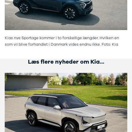
Anmeldelser
Galaxy
Privatleasing
Ka
Tilbud
Kuga
STARIA
Mondeo
BAYON
Mustang
Modeller
Mustang
Kias nye Sportage kommer i to forskellige længder. Hvilken en
Anmeldelser
Mach-E
som vil blive forhandlet i Danmark vides endnu ikke. Foto: Kia
Privatleasing
Puma
Tilbud
S-Max
Renault
Ranger
Læs flere nyheder om Kia...
Twingo
Ranger
Electric
Raptor
Modeller
Transit
Anmeldelser
Courier
Privatleasing
Transit
Tilbud
Connect
5 Electric
Transit
Modeller
Custom
Anmeldelser
Transit 350
Privatleasing
L2 Van
Tilbud
Transit 350