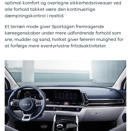
EX40
Se alle Cupra
H
optimal komfort og overlegne sikkerhedsniveauer ved
Modeller
Elbil
By
alle forhold takket være den kontinuerlige
Anmeldelser
Born
Al
dæmpningskontrol i realtid.
Privatleasing
Dacia
Bi
Et terræn mode giver Sportagen fremragende
Tilbud
Se alle Dacia
Es
køreegenskaber under mere udfordrende forhold som
EC40
Elbil
He
sne, mudder og sand, hvilket giver føreren mulighed for
Anmeldelser
Spring
Hi
at forfølge mere eventyrlystne fritidsaktiviteter.
Privatleasing
Sandero og
H
Tilbud
Sandero
Ho
EX60
Stepway
H
Modeller
Sandero
K
Anmeldelser
Stepway
Ko
Privatleasing
Duster
K
Tilbud
Dokker
Ri
ES90
Lodgy og
Ro
Modeller
Lodgy
Si
Anmeldelser
Stepway
Sk
Privatleasing
Lodgy
Sl
Tilbud
Stepway
B
EX90
Jogger
Ti
Anmeldelser
Logan og
i 