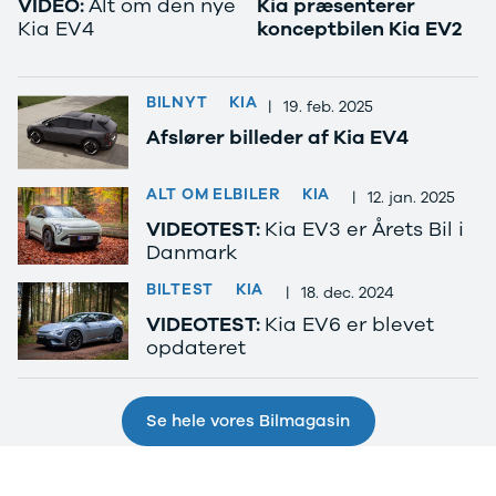
VIDEO:
Alt om den nye
Kia præsenterer
Privatleasing
Se alle
Kia EV4
konceptbilen Kia EV2
Tilbud
Hyundai
7GT
Elbil
Modeller
Ioniq
BILNYT
KIA
|
19. feb. 2025
Anmeldelser
Ioniq 5
Privatleasing
Ioniq 6
Afslører billeder af Kia EV4
Tilbud
Kona
7X
i10
ALT OM ELBILER
KIA
|
12. jan. 2025
Modeller
i20
VIDEOTEST:
Kia EV3 er Årets Bil i
Anmeldelser
i30
Danmark
Privatleasing
Tucson
Tilbud
Santa Fe
BILTEST
KIA
|
18. dec. 2024
001
Iveco
VIDEOTEST:
Kia EV6 er blevet
Modeller
Se alle Iveco
opdateret
Anmeldelser
Daily
Privatleasing
Kia
Tilbud
Se alle Kia
Se hele vores Bilmagasin
Polestar
Elbil
2
SUV
Modeller
Stationcar