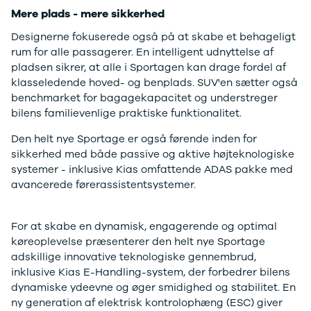
Modeller
Elbil
Si
Mere plads - mere sikkerhed
Anmeldelser
Atto 3
Sp
Designerne fokuserede også på at skabe et behageligt
Privatleasing
Han
St
rum for alle passagerer. En intelligent udnyttelse af
Tilbud
Citroën
U
pladsen sikrer, at alle i Sportagen kan drage fordel af
Jogger
Se alle
& 
klasseledende hoved- og benplads. SUV'en sætter også
Modeller
Citroën
S
benchmarket for bagagekapacitet og understreger
Anmeldelser
C1
S
bilens familievenlige praktiske funktionalitet.
Privatleasing
C3
V
Tilbud
C3 Picasso
Au
Den helt nye Sportage er også førende inden for
Bigster
C4
Bo
sikkerhed med både passive og aktive højteknologiske
Modeller
C4 Cactus
Le
systemer - inklusive Kias omfattende ADAS pakke med
Anmeldelser
C4
O
avancerede førerassistentsystemer.
Privatleasing
SpaceTourer
Se
Tilbud
C5 Aircross
a
Volvo
Jumper 33
Sk
For at skabe en dynamisk, engagerende og optimal
EX30
Jumper 35
Så
køreoplevelse præsenterer den helt nye Sportage
Modeller
Grand C4
Gu
adskillige innovative teknologiske gennembrud,
Anmeldelser
SpaceTourer
Al
inklusive Kias E-Handling-system, der forbedrer bilens
Privatleasing
ë-C4
V
dynamiske ydeevne og øger smidighed og stabilitet. En
Tilbud
Cupra
S
ny generation af elektrisk kontrolophæng (ESC) giver