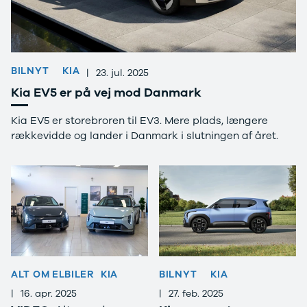
4 Electric
L3 Van
Modeller
Transit 350
Anmeldelser
L3 Chassis
Privatleasing
Transit 350
BILNYT
KIA
Tilbud
L4 Chassis
|
23. jul. 2025
Megane
E-Transit 350
Kia EV5 er på vej mod Danmark
Electric
L2 Van
Anmeldelser
E-Transit 350
Kia EV5 er storebroren til EV3. Mere plads, længere
Privatleasing
L3 Van
rækkevidde og lander i Danmark i slutningen af året.
Tilbud
Tourneo
Scenic
Custom 320S
Electric
Tourneo
Modeller
Custom 340L
Anmeldelser
Honda
Privatleasing
Se alle Honda
Tilbud
Jazz
Zeekr
Civic
X
Accord
ALT OM ELBILER
KIA
BILNYT
KIA
Modeller
CR-V
|
16. apr. 2025
|
27. feb. 2025
Anmeldelser
Hyundai