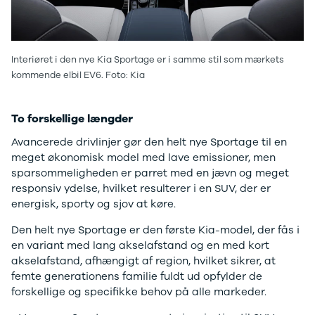
Privatleasing
Logan
ha
Tilbud
Stepway
er
XC-90
Logan
au
Interiøret i den nye Kia Sportage er i samme stil som mærkets
Anmeldelser
Stepway
kommende elbil EV6. Foto: Kia
Privatleasing
DS
Tilbud
Se alle DS
Hyundai
3
To forskellige længder
INSTER
3 Crossback
Modeller
5
Avancerede drivlinjer gør den helt nye Sportage til en
Anmeldelser
7 Crossback
meget økonomisk model med lave emissioner, men
Privatleasing
Fiat
sparsommeligheden er parret med en jævn og meget
Tilbud
Se alle Fiat
responsiv ydelse, hvilket resulterer i en SUV, der er
IONIQ 3
Elbil
energisk, sporty og sjov at køre.
KONA
500
Den helt nye Sportage er den første Kia-model, der fås i
Modeller
500C
en variant med lang akselafstand og en med kort
Anmeldelser
500L
akselafstand, afhængigt af region, hvilket sikrer, at
Privatleasing
500L Wagon
femte generationens familie fuldt ud opfylder de
Tilbud
Panda
forskellige og specifikke behov på alle markeder.
IONIQ 5
500e
Modeller
500X