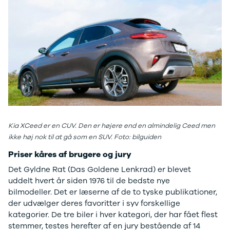
EX40
Se alle Cupra
H
Modeller
Elbil
By
Anmeldelser
Born
Al
Privatleasing
Dacia
Bi
Tilbud
Se alle Dacia
Es
EC40
Elbil
He
Anmeldelser
Spring
Hi
Privatleasing
Sandero og
H
Tilbud
Sandero
Ho
EX60
Stepway
H
Modeller
Sandero
K
Kia XCeed er en CUV. Den er højere end en almindelig Ceed men
Anmeldelser
Stepway
Ko
ikke høj nok til at gå som en SUV. Foto: bilguiden
Privatleasing
Duster
K
Tilbud
Dokker
Ri
Priser kåres af brugere og jury
ES90
Lodgy og
Ro
Det Gyldne Rat (Das Goldene Lenkrad) er blevet
Modeller
Lodgy
Si
uddelt hvert år siden 1976 til de bedste nye
Anmeldelser
Stepway
Sk
bilmodeller. Det er læserne af de to tyske publikationer,
Privatleasing
Lodgy
Sl
der udvælger deres favoritter i syv forskellige
Tilbud
Stepway
B
kategorier. De tre biler i hver kategori, der har fået flest
EX90
Jogger
Ti
stemmer, testes herefter af en jury bestående af 14
Anmeldelser
Logan og
i 