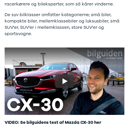
racerkørere og bileksperter, som så kårer vinderne.
Privatleasing
Logan
ha
Tilbud
Stepway
er
De syv bilklasser omfatter kategorierne; små biler,
XC-90
Logan
au
kompakte biler, mellemklassebiler og luksusbiler, små
Anmeldelser
Stepway
SUV'er, SUV'er i mellemklassen, store SUV'er og
Privatleasing
DS
sportsvogne.
Tilbud
Se alle DS
Hyundai
3
INSTER
3 Crossback
Modeller
5
Anmeldelser
7 Crossback
Privatleasing
Fiat
Tilbud
Se alle Fiat
IONIQ 3
Elbil
Play
KONA
500
Modeller
500C
Anmeldelser
500L
Privatleasing
500L Wagon
Tilbud
Panda
IONIQ 5
500e
VIDEO: Se bilguidens test af Mazda CX-30 her
Modeller
500X