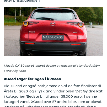
F-150
SUV
VW
efter prisuddelingen.
Modeller
Stationcar
H
Anmeldelser
1-serie
Vo
Alpine
2-serie
H
A290
3-serie
XP
Modeller
4-serie
Bi
Anmeldelser
5-serie
Yd
Privatleasing
640i
Ai
Tilbud
X1
Bi
A390
X2
Br
Modeller
X3
Bu
Anmeldelser
X5
s
Privatleasing
iX
D
Mazda CX-30 har et skarpt design og masser af standardudstyr.
Tilbud
iX1
Fæ
Foto: bilguiden
Dacia
iX3
Gl
XCeed tager føringen i klassen
Sandero
i3
Gr
Modeller
i3s
se
Kia XCeed er også herhjemme en af de fem finalister til
Anmeldelser
i4
Ke
Årets Bil 2020, og i Tyskland vinder bilen 'Det Gyldne Rat'
Privatleasing
Z4
La
i kategorien 'Bedste bil til under 35.000 euro'. I denne
Tilbud
BYD
Re
kategori vandt XCeed over 57 andre biler, som er blevet
Duster
Se alle BYD
væ