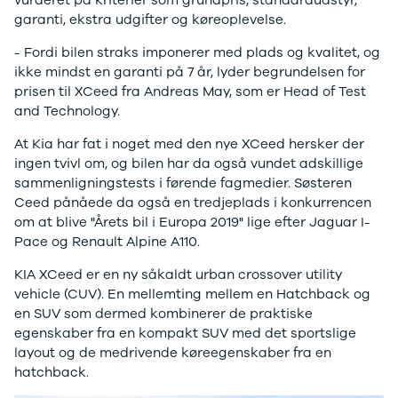
vurderet på kriterier som grundpris, standardudstyr,
Modeller
Elbil
Si
garanti, ekstra udgifter og køreoplevelse.
Anmeldelser
Atto 3
Sp
Privatleasing
Han
St
- Fordi bilen straks imponerer med plads og kvalitet, og
Tilbud
Citroën
U
ikke mindst en garanti på 7 år, lyder begrundelsen for
Jogger
Se alle
& 
prisen til XCeed fra Andreas May, som er Head of Test
Modeller
Citroën
S
and Technology.
Anmeldelser
C1
S
At Kia har fat i noget med den nye XCeed hersker der
Privatleasing
C3
V
ingen tvivl om, og bilen har da også vundet adskillige
Tilbud
C3 Picasso
Au
sammenligningstests i førende fagmedier. Søsteren
Bigster
C4
Bo
Ceed pånåede da også en tredjeplads i konkurrencen
Modeller
C4 Cactus
Le
om at blive "Årets bil i Europa 2019" lige efter Jaguar I-
Anmeldelser
C4
O
Pace og Renault Alpine A110.
Privatleasing
SpaceTourer
Se
Tilbud
C5 Aircross
a
KIA XCeed er en ny såkaldt urban crossover utility
Volvo
Jumper 33
Sk
vehicle (CUV). En mellemting mellem en Hatchback og
EX30
Jumper 35
Så
en SUV som dermed kombinerer de praktiske
Modeller
Grand C4
Gu
egenskaber fra en kompakt SUV med det sportslige
Anmeldelser
SpaceTourer
Al
layout og de medrivende køreegenskaber fra en
Privatleasing
ë-C4
V
hatchback.
Tilbud
Cupra
S