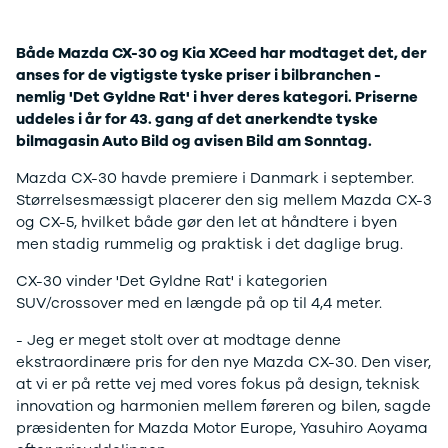
Mach-E
A3
Guides
En
Modeller
A4
Alt om elbiler
Ze
Både Mazda CX-30 og Kia XCeed har modtaget det, der
Anmeldelser
A5
Alt om varebiler
Au
anses for de vigtigste tyske priser i bilbranchen -
Privatleasing
A6
Årets Bil
H
nemlig 'Det Gyldne Rat' i hver deres kategori. Priserne
Tilbud
A7
Skiferie i elbil
BM
uddeles i år for 43. gang af det anerkendte tyske
Mustang
A8
Sommerferie med elbil
H
bilmagasin Auto Bild og avisen Bild am Sonntag.
Modeller
Q2
Besøg vores
Cu
Anmeldelser
Q3
guideunivers
Bilguiden
Se
Bi
Mazda CX-30 havde premiere i Danmark i september.
Privatleasing
Q4 e-tron
vores videoguides og
JA
Størrelsesmæssigt placerer den sig mellem Mazda CX-3
Tilbud
Q5
gennemgange af nye
Bi
og CX-5, hvilket både gør den let at håndtere i byen
Tourneo
Q7
biler på vores youtube-
Ki
men stadig rummelig og praktisk i det daglige brug.
Custom
S3
kanal Bilguiden.
H
Modeller
SQ5
Ni
CX-30 vinder 'Det Gyldne Rat' i kategorien
Anmeldelser
SQ7
Bi
SUV/crossover med en længde på op til 4,4 meter.
Tilbud
e-tron
OM
E-Tourneo
TT
Bi
- Jeg er meget stolt over at modtage denne
Custom
S5
SE
ekstraordinære pris for den nye Mazda CX-30. Den viser,
Modeller
BMW
H
at vi er på rette vej med vores fokus på design, teknisk
Anmeldelser
Se alle BMW
Sk
innovation og harmonien mellem føreren og bilen, sagde
Tilbud
Elbil
Bi
præsidenten for Mazda Motor Europe, Yasuhiro Aoyama