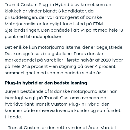
F-150
SUV
VW
Transit Custom Plug-in Hybrid blev kronet som en
Modeller
Stationcar
H
klokkeklar vinder blandt 6 kandidater, da
Anmeldelser
1-serie
Vo
prisuddelingen, der var arrangeret af Danske
Alpine
2-serie
H
Motorjournalister for nyligt fandt sted på FDM
A290
3-serie
XP
Sjællandsringen. Den opnåede i alt 74 point med hele 18
Modeller
4-serie
Bi
point ned til andenpladsen.
Anmeldelser
5-serie
Yd
Privatleasing
640i
Ai
Det er ikke kun motorjournalisterne, der er begejstrede.
Tilbud
X1
Bi
Det kan også ses i salgstallene. Fords danske
A390
X2
Br
markedsandel på varebiler i første halvår af 2020 lyder
Modeller
X3
Bu
på hele 24,5 procent – en stigning på over 4 procent
Anmeldelser
X5
s
sammenlignet med samme periode sidste år.
Privatleasing
iX
D
Plug-in hybrid er den bedste løsning
Tilbud
iX1
Fæ
Dacia
iX3
Gl
Juryen bestående af 8 danske motorjournalister har
Sandero
i3
Gr
især lagt vægt på Transit Customs avancerede
Modeller
i3s
se
hybridvariant Transit Custom Plug-in Hybrid, der
Anmeldelser
i4
Ke
kommer både erhvervsdrivende kunder og samfundet
Privatleasing
Z4
La
til gode.
Tilbud
BYD
Re
- Transit Custom er den rette vinder af Årets Varebil
Duster
Se alle BYD
væ