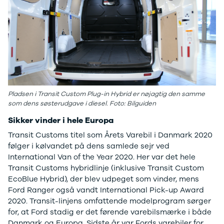
EX40
Se alle Cupra
H
Modeller
Elbil
By
Anmeldelser
Born
Al
Privatleasing
Dacia
Bi
Tilbud
Se alle Dacia
Es
EC40
Elbil
He
Anmeldelser
Spring
Hi
Privatleasing
Sandero og
H
Tilbud
Sandero
Ho
Pladsen i Transit Custom Plug-in Hybrid er nøjagtig den samme
EX60
Stepway
H
som dens søsterudgave i diesel. Foto: Bilguiden
Modeller
Sandero
K
Sikker vinder i hele Europa
Anmeldelser
Stepway
Ko
Transit Customs titel som Årets Varebil i Danmark 2020
Privatleasing
Duster
K
følger i kølvandet på dens samlede sejr ved
Tilbud
Dokker
Ri
International Van of the Year 2020. Her var det hele
ES90
Lodgy og
Ro
Transit Customs hybridlinje (inklusive Transit Custom
Modeller
Lodgy
Si
EcoBlue Hybrid), der blev udpeget som vinder, mens
Anmeldelser
Stepway
Sk
Ford Ranger også vandt International Pick-up Award
Privatleasing
Lodgy
Sl
2020. Transit-linjens omfattende modelprogram sørger
Tilbud
Stepway
B
for, at Ford stadig er det førende varebilsmærke i både
EX90
Jogger
Ti
Danmark og Europa. Sidste år var Fords varebiler for
Anmeldelser
Logan og
i 