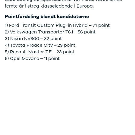
femte år i streg klasseledende i Europa.
Privatleasing
Logan
ha
Tilbud
Stepway
er
Pointfordeling blandt kandidaterne
XC-90
Logan
au
1) Ford Transit Custom Plug-in Hybrid – 74 point
Anmeldelser
Stepway
2) Volkswagen Transporter T6.1 – 56 point
Privatleasing
DS
3) Nisan NV300 – 32 point
Tilbud
Se alle DS
4) Toyota Proace City – 29 point
Hyundai
3
5) Renault Master Z.E – 23 point
INSTER
3 Crossback
6) Opel Movano – 11 point
Modeller
5
Anmeldelser
7 Crossback
Privatleasing
Fiat
Tilbud
Se alle Fiat
IONIQ 3
Elbil
KONA
500
Modeller
500C
Anmeldelser
500L
Privatleasing
500L Wagon
Tilbud
Panda
IONIQ 5
500e
Modeller
500X