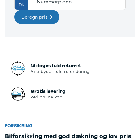
Nummerplade
Privatleasing
Se alle
DK
Tilbud
Hyundai
Beregn pris
7GT
Elbil
Modeller
Ioniq
Anmeldelser
Ioniq 5
Privatleasing
Ioniq 6
Tilbud
Kona
7X
i10
Modeller
i20
Anmeldelser
i30
14 dages fuld returret
Vi tilbyder fuld refundering
Privatleasing
Tucson
Tilbud
Santa Fe
001
Iveco
Gratis levering
Modeller
Se alle Iveco
ved online køb
Anmeldelser
Daily
Privatleasing
Kia
Tilbud
Se alle Kia
Polestar
Elbil
FORSIKRING
2
SUV
Modeller
Stationcar
Bilforsikring med god dækning og lav pris