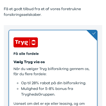
Anmeldelser
EV3
Privatleasing
EV4
Få et godt tilbud fra et af vores foretrukne
Tilbud
EV6
forsikringsselskaber.
3
EV9
Modeller
Niro
Anmeldelser
e-Niro
Privatleasing
Picanto
Tilbud
Ceed
4
Rio
Modeller
Optima
Anmeldelser
Sorento
Få alle fordele
Privatleasing
Sportage
Vælg Tryg via os
Tilbud
Stonic
5
Venga
Når du vælger Tryg bilforsikring gennem os,
Modeller
XCeed
får du flere fordele:
Anmeldelser
ProCeed
Op til 28% rabat på din bilforsikring.
Privatleasing
Land Rover
Mulighed for 5-8% bonus fra
Tilbud
Se alle Land
TryghedsGruppen.
Mazda
Rover
6e
Range Rover
Uanset om det er eje eller leasing, og om
Modeller
Sport