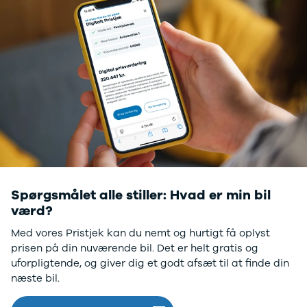
Modeller
Sprinter 319
Anmeldelser
Vito 111
Privatleasing
Vito 114
Tilbud
Vito 116
Suzuki
B250 e
Swift
EQE300
Modeller
GLE400 d
Anmeldelser
C200 d
Privatleasing
MG
Tilbud
Se alle MG
S-Cross
Elbil
Modeller
ZS
Anmeldelser
Mini
Spørgsmålet alle stiller: Hvad er min bil
Privatleasing
Se alle Mini
værd?
Tilbud
Elbil
Med vores Pristjek kan du nemt og hurtigt få oplyst
Vitara
Cooper
prisen på din nuværende bil. Det er helt gratis og
Modeller
Cooper SE
uforpligtende, og giver dig et godt afsæt til at finde din
Anmeldelser
Cooper S
næste bil.
Privatleasing
Mitsubishi
Tilbud
Se alle