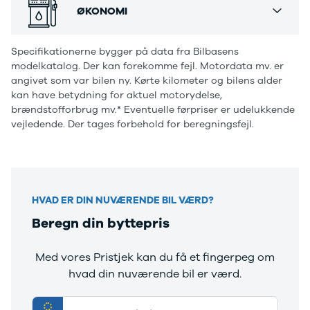
Øvrig beskrivelse:
ØKONOMI
4 Electric
L3 Van
Farve – Hvid, Delkunslæder kabine, 12V udtag,
Modeller
Transit 350
Automatgear, Bluetooth, DAB radio, El-foldbare spejle
Anmeldelser
L3 Chassis
Specifikationerne bygger på data fra Bilbasens
m. varme, El-håndbremse, Elruder for, Fjernbetjent
Privatleasing
Transit 350
modelkatalog. Der kan forekomme fejl. Motordata mv. er
Tilbud
L4 Chassis
centrallås, Håndfri telefon, Infocenter, Kørecomputer,
angivet som var bilen ny. Kørte kilometer og bilens alder
Megane
E-Transit 350
Nøglefri start, Regnsensor, Servo, Udvendig
kan have betydning for aktuel motorydelse,
Electric
L2 Van
temperaturmåler, USB stik, Højdejusterbart
brændstofforbrug mv.* Eventuelle førpriser er udelukkende
Anmeldelser
E-Transit 350
vejledende. Der tages forbehold for beregningsfejl.
førersæde, Kopholder, Kunstlæder, ABS, Airbag,
Privatleasing
L3 Van
Antispin, Automatisk nødbremsesystem, ESP,
Tilbud
Tourneo
Selealarm, Træthedsregistrering, Digital
Scenic
Custom 320S
instrumentering, Trådløs mobilopladning, Touch
Electric
Tourneo
Skærm, Alarm, Automatisk nødopkald, Startspærre,
Modeller
Custom 340L
HVAD ER DIN NUVÆRENDE BIL VÆRD?
digitalt cockpit
Anmeldelser
Honda
Beregn din byttepris
Privatleasing
Se alle Honda
Tilbud
Jazz
Med vores Pristjek kan du få et fingerpeg om
Zeekr
Civic
X
Accord
hvad din nuværende bil er værd.
Modeller
CR-V
Anmeldelser
Hyundai