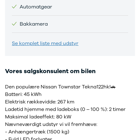
Automatgear
Privatleasing
Logan
ha
Tilbud
Stepway
er
XC-90
Logan
au
Bakkamera
Anmeldelser
Stepway
Privatleasing
DS
Tilbud
Se alle DS
Se komplet liste med udstyr
Hyundai
3
INSTER
3 Crossback
Modeller
5
Anmeldelser
7 Crossback
Vores salgskonsulent om bilen
Privatleasing
Fiat
Tilbud
Se alle Fiat
Den populære Nissan Townstar Tekna122hk!🚗
IONIQ 3
Elbil
Batteri: 45 kWh
KONA
500
Elektrisk rækkevidde: 267 km
Modeller
500C
Ladetid hjemme med ladeboks (0 – 100 %): 2 timer
Anmeldelser
500L
Maksimal ladeeffekt: 80 kW
Privatleasing
500L Wagon
Tilbud
Panda
Nævneværdigt udstyr vi vil fremhæve:
IONIQ 5
500e
- Anhængertræk (1500 kg)
Modeller
500X
- Fuld LED forlygter