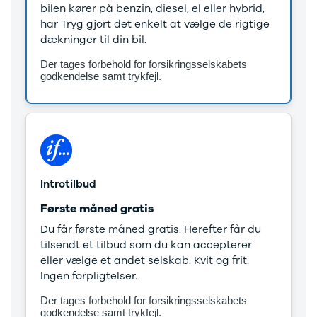
bilen kører på benzin, diesel, el eller hybrid,
Anmeldelser
Lexus
har Tryg gjort det enkelt at vælge de rigtige
Privatleasing
Se alle Lexus
dækninger til din bil.
Tilbud
CT200h
CX-6e
Mazda
Der tages forbehold for forsikringsselskabets
Modeller
Se alle
godkendelse samt trykfejl.
Anmeldelser
Mazda
Privatleasing
Elbil
Tilbud
SUV
Mazda-2
CX-5
Modeller
CX-30
Anmeldelser
CX-3
Privatleasing
2
Introtilbud
Tilbud
3
Første måned gratis
Mazda-3
6
Du får første måned gratis. Herefter får du
Modeller
MX-30
tilsendt et tilbud som du kan accepterer
Anmeldelser
MX-5
eller vælge et andet selskab. Kvit og frit.
Privatleasing
CX-60
Ingen forpligtelser.
Tilbud
Mercedes
CX-30
Se alle
Der tages forbehold for forsikringsselskabets
Anmeldelser
Mercedes
godkendelse samt trykfejl.