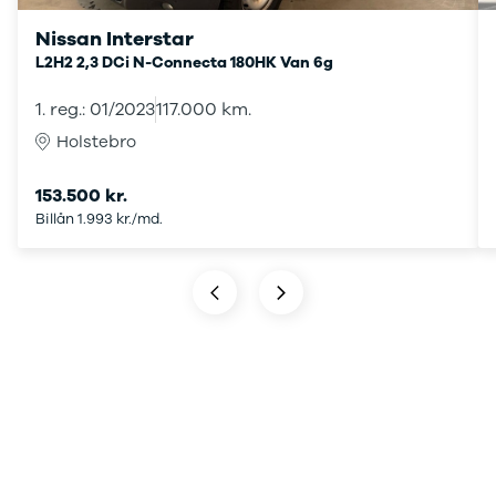
G9
Elbil
Nissan Interstar
Modeller
Adam
L2H2 2,3 DCi N-Connecta 180HK Van 6g
Anmeldelser
Karl
Privatleasing
Corsa
1. reg.: 01/2023
117.000 km.
Tilbud
Corsa-e
Holstebro
Ladeløsning
Astra
til elbil
Mokka
Oversigt
Mokka-e
153.500 kr.
Clever
Mokka X
Billån 1.993 kr./md.
ladeløsning
Insignia
Ladekabler
Crossland
til elbilen
Crossland X
Ladeløsning
Grandland X
til plug-in
Movano
hybrid
Vivaro
Ladeguide til
Zafira-e Life
elbil
Zafira Tourer
Udlevering
Peugeot
af ny bil
Se alle
Peugeot