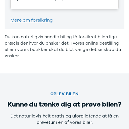
Privatleasing
Elbil
Tilbud
SUV
CX-5
Stationcar
Mere om forsikring
Modeller
A-Klasse
Privatleasing
A180 d
Tilbud
A200
Du kan naturligvis handle bil og få forsikret bilen lige
CX-60
A200 d
præcis der hvor du ønsker det. I vores online bestilling
Anmeldelser
B180 d
eller i vores butikker skal du blot vælge det selskab du
Privatleasing
B180
ønsker.
Tilbud
B200
CX-80
B200 d
Modeller
C-Klasse
Anmeldelser
C200
Privatleasing
C220 d
Tilbud
C250
OPLEV BILEN
MX-5
C300 e
Kunne du tænke dig at prøve bilen?
Modeller
C350 e
Anmeldelser
C43
Det naturligvis helt gratis og uforpligtende at få en
Privatleasing
C63
prøvetur i en af vores biler.
Tilbud
CLA200