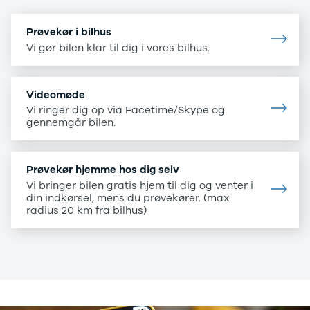
Nissan
CLA220 d
MICRA
CLA45
Modeller
E-klasse
Prøvekør i bilhus
Anmeldelser
E220
Vi gør bilen klar til dig i vores bilhus.
Privatleasing
E220 d
Tilbud
E350 d
LEAF
E400
Videomøde
Modeller
E300 de
Vi ringer dig op via Facetime/Skype og
gennemgår bilen.
Anmeldelser
E55
Privatleasing
GLA200
ARIYA
GLA250 e
Modeller
GLC250 d
Prøvekør hjemme hos dig selv
Anmeldelser
GLC300
Vi bringer bilen gratis hjem til dig og venter i
din indkørsel, mens du prøvekører. (max
Privatleasing
GLC300 de
radius 20 km fra bilhus)
Tilbud
GLC300 e
Juke
GLC350 d
Modeller
GLC350 e
Anmeldelser
EQA-klasse
Privatleasing
EQC400
Tilbud
Sprinter 314
Qashqai
Sprinter 317