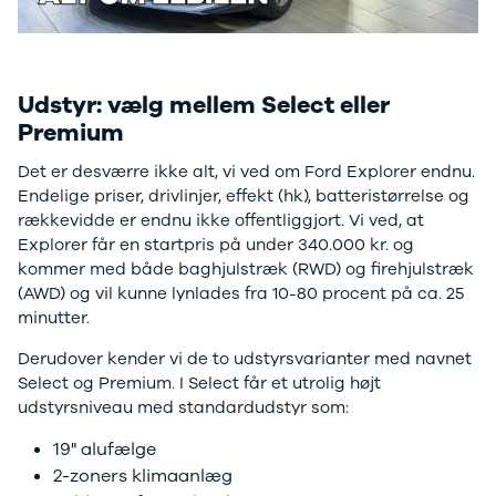
Modeller
Elbil
Si
Anmeldelser
Atto 3
Sp
Privatleasing
Han
St
Tilbud
Citroën
U
Udstyr: vælg mellem Select eller
Jogger
Se alle
& 
Premium
Modeller
Citroën
S
Anmeldelser
C1
S
Det er desværre ikke alt, vi ved om Ford Explorer endnu.
Privatleasing
C3
V
Endelige priser, drivlinjer, effekt (hk), batteristørrelse og
Tilbud
C3 Picasso
Au
rækkevidde er endnu ikke offentliggjort. Vi ved, at
Bigster
C4
Bo
Explorer får en startpris på under 340.000 kr. og
Modeller
C4 Cactus
Le
kommer med både baghjulstræk (RWD) og firehjulstræk
Anmeldelser
C4
O
(AWD) og vil kunne lynlades fra 10-80 procent på ca. 25
Privatleasing
SpaceTourer
Se
minutter.
Tilbud
C5 Aircross
a
Volvo
Jumper 33
Sk
Derudover kender vi de to udstyrsvarianter med navnet
EX30
Jumper 35
Så
Select og Premium. I Select får et utrolig højt
Modeller
Grand C4
Gu
udstyrsniveau med standardudstyr som:
Anmeldelser
SpaceTourer
Al
19" alufælge
Privatleasing
ë-C4
V
2-zoners klimaanlæg
Tilbud
Cupra
S