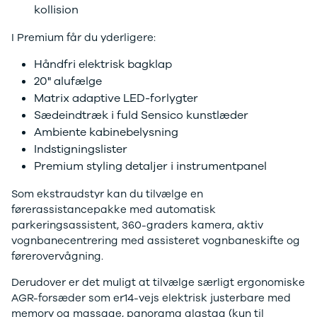
kollision
Privatleasing
Logan
ha
Tilbud
Stepway
er
I Premium får du yderligere:
XC-90
Logan
au
Anmeldelser
Stepway
Håndfri elektrisk bagklap
Privatleasing
DS
20" alufælge
Tilbud
Se alle DS
Matrix adaptive LED-forlygter
Hyundai
3
Sædeindtræk i fuld Sensico kunstlæder
INSTER
3 Crossback
Ambiente kabinebelysning
Modeller
5
Indstigningslister
Anmeldelser
7 Crossback
Premium styling detaljer i instrumentpanel
Privatleasing
Fiat
Tilbud
Se alle Fiat
Som ekstraudstyr kan du tilvælge en
IONIQ 3
Elbil
førerassistancepakke med automatisk
KONA
500
parkeringsassistent, 360-graders kamera, aktiv
Modeller
500C
vognbanecentrering med assisteret vognbaneskifte og
Anmeldelser
500L
førerovervågning.
Privatleasing
500L Wagon
Tilbud
Panda
Derudover er det muligt at tilvælge særligt ergonomiske
IONIQ 5
500e
AGR-forsæder som er14-vejs elektrisk justerbare med
Modeller
500X
memory og massage, panorama glastag (kun til