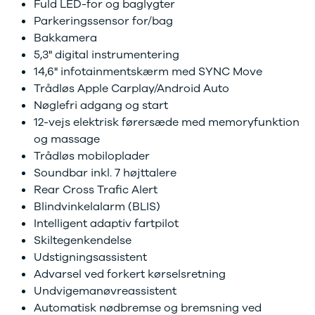
Fuld LED-for og baglygter
EX40
Se alle Cupra
H
Parkeringssensor for/bag
Modeller
Elbil
By
Anmeldelser
Born
Al
Bakkamera
Privatleasing
Dacia
Bi
5,3" digital instrumentering
Tilbud
Se alle Dacia
Es
14,6" infotainmentskærm med SYNC Move
EC40
Elbil
He
Trådløs Apple Carplay/Android Auto
Anmeldelser
Spring
Hi
Nøglefri adgang og start
Privatleasing
Sandero og
H
12-vejs elektrisk førersæde med memoryfunktion
Tilbud
Sandero
Ho
og massage
EX60
Stepway
H
Trådløs mobiloplader
Modeller
Sandero
K
Soundbar inkl. 7 højttalere
Anmeldelser
Stepway
Ko
Rear Cross Trafic Alert
Privatleasing
Duster
K
Blindvinkelalarm (BLIS)
Tilbud
Dokker
Ri
ES90
Lodgy og
Ro
Intelligent adaptiv fartpilot
Modeller
Lodgy
Si
Skiltegenkendelse
Anmeldelser
Stepway
Sk
Udstigningsassistent
Privatleasing
Lodgy
Sl
Advarsel ved forkert kørselsretning
Tilbud
Stepway
B
Undvigemanøvreassistent
EX90
Jogger
Ti
Automatisk nødbremse og bremsning ved
Anmeldelser
Logan og
i 