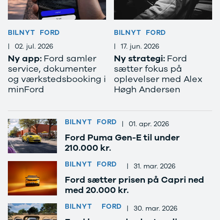
Anmeldelser
EV3
Privatleasing
EV4
Tilbud
EV6
BILNYT
FORD
BILNYT
FORD
3
EV9
Modeller
Niro
|
02. jul. 2026
|
17. jun. 2026
Anmeldelser
e-Niro
Ny app:
Ford samler
Ny strategi:
Ford
Privatleasing
Picanto
service, dokumenter
sætter fokus på
Tilbud
Ceed
og værkstedsbooking i
oplevelser med Alex
4
Rio
minFord
Høgh Andersen
Modeller
Optima
Anmeldelser
Sorento
Privatleasing
Sportage
BILNYT
FORD
|
01. apr. 2026
Tilbud
Stonic
Ford Puma Gen-E til under
5
Venga
210.000 kr.
Modeller
XCeed
Anmeldelser
ProCeed
BILNYT
FORD
|
31. mar. 2026
Privatleasing
Land Rover
Ford sætter prisen på Capri ned
Tilbud
Se alle Land
med 20.000 kr.
Mazda
Rover
6e
Range Rover
BILNYT
FORD
|
30. mar. 2026
Modeller
Sport