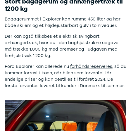
Stort bagagerum og anhængertræk til
Anmeldelser
Galaxy
1200 kg
Privatleasing
Ka
Tilbud
Kuga
Bagagerummet i Explorer kan rumme 450 liter og har
STARIA
Mondeo
både skilem og et højdejusterbart gulv i to niveauer.
BAYON
Mustang
Modeller
Mustang
Der kan også tilkøbes et elektrisk svingbart
Anmeldelser
Mach-E
anhængertræk, hvor du i den baghjulstrukne udgave
Privatleasing
Puma
må trække 1.000 kg med bremser og i udgaven med
Tilbud
S-Max
firehjulstræk 1.200 kg.
Renault
Ranger
Twingo
Ranger
Ford Explorer kan allerede nu
forhåndsreserveres
, så du
Electric
Raptor
kommer forrest i køen, når bilen som forventet får
Modeller
Transit
endelige priser og kan bestilles til foråret 2024. De
Anmeldelser
Courier
første forventes leveret til kunder i Danmark til sommer.
Privatleasing
Transit
Tilbud
Connect
5 Electric
Transit
Modeller
Custom
Anmeldelser
Transit 350
Privatleasing
L2 Van
Tilbud
Transit 350