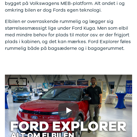
F-150
SUV
VW
bygget på Volkswagens MEB-platform. Alt andet i og
Modeller
Stationcar
H
omkring bilen er dog Fords egen teknologi.
Anmeldelser
1-serie
Vo
Alpine
2-serie
H
Elbilen er overraskende rummelig og lægger sig
A290
3-serie
XP
størrelsesmæssigt lige under Ford Kuga. Men som elbil
Modeller
4-serie
Bi
med mindre behov for plads til motor osv. er der frigjort
Anmeldelser
5-serie
Yd
plads i kabinen, og det kan mærkes. Ford Explorer føles
Privatleasing
640i
Ai
rummelig både på bagsæderne og i bagagerummet.
Tilbud
X1
Bi
A390
X2
Br
Modeller
X3
Bu
Anmeldelser
X5
s
Privatleasing
iX
D
Tilbud
iX1
Fæ
Dacia
iX3
Gl
Sandero
i3
Gr
Modeller
i3s
se
Play
Anmeldelser
i4
Ke
Privatleasing
Z4
La
Tilbud
BYD
Re
Duster
Se alle BYD
væ