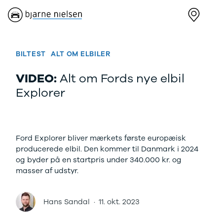
Nye biler
Brugte biler
Bilmagasin
V
Ford
Bilmærker
Bilmærker
Bi
Puma Gen-E
Se alle
Alle artikler
Al
BILTEST
ALT OM ELBILER
Modeller
bilmærker
Alpine
Al
Anmeldelser
Aiways
Dacia
Ci
VIDEO:
Alt om Fords nye elbil
Privatleasing
Se alle
Ford
Da
Explorer
Tilbud
Aiways
Hyundai
Fo
Explorer
U5
Kia
Ho
Modeller
Alfa Romeo
Mazda
Hy
Anmeldelser
Se alle Alfa
Nissan
Ki
Ford Explorer bliver mærkets første europæisk
Privatleasing
Romeo
Polestar
Ma
producerede elbil. Den kommer til Danmark i 2024
Tilbud
Giulia
Renault
Mi
og byder på en startpris under 340.000 kr. og
Capri
Stelvio
Volvo
Ni
masser af udstyr.
Modeller
Audi
XPENG
Pe
Anmeldelser
Se alle Audi
Zeekr
Po
Privatleasing
Elbil
Kategorier
Re
Hans Sandal
·
11. okt. 2023
Tilbud
SUV
Bilnyt
Su
Mustang-
A1
Biltest
Vo