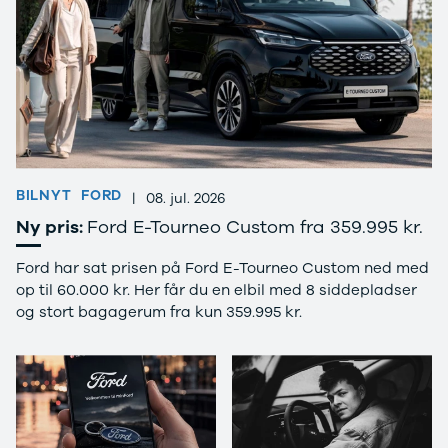
Privatleasing
Se alle
Tilbud
Hyundai
7GT
Elbil
Modeller
Ioniq
Anmeldelser
Ioniq 5
Privatleasing
Ioniq 6
Tilbud
Kona
7X
i10
Modeller
i20
BILNYT
FORD
|
08. jul. 2026
Anmeldelser
i30
Ny pris:
Ford E-Tourneo Custom fra 359.995 kr.
Privatleasing
Tucson
Tilbud
Santa Fe
Ford har sat prisen på Ford E-Tourneo Custom ned med
001
Iveco
op til 60.000 kr. Her får du en elbil med 8 siddepladser
Modeller
Se alle Iveco
og stort bagagerum fra kun 359.995 kr.
Anmeldelser
Daily
Privatleasing
Kia
Tilbud
Se alle Kia
Polestar
Elbil
2
SUV
Modeller
Stationcar