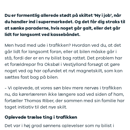
Mach-E
A3
Guides
En
Modeller
A4
Alt om elbiler
Ze
Du er formentlig allerede stødt på skiltet 'Ny i job', når
Anmeldelser
A5
Alt om varebiler
Au
du handler ind i supermarkedet. Og det får dig straks til
Privatleasing
A6
Årets Bil
H
at sænke paraderne, hvis noget går galt, eller det går
Tilbud
A7
Skiferie i elbil
BM
lidt for langsomt ved kassebåndet.
Mustang
A8
Sommerferie med elbil
H
Modeller
Q2
Besøg vores
Cu
Men hvad med ude i trafikken? Hvordan ved du, at det
Anmeldelser
Q3
guideunivers
Bilguiden
Se
Bi
går lidt for langsomt foran, eller at bilen måske går i
Privatleasing
Q4 e-tron
vores videoguides og
JA
stå, fordi der er en ny bilist bag rattet. Det problem har
Tilbud
Q5
gennemgange af nye
Bi
et forældrepar fra Oksbøl i Vestjylland forsøgt at gøre
Tourneo
Q7
biler på vores youtube-
Ki
noget ved og har opfundet et nyt magnetskilt, som kan
Custom
S3
kanal Bilguiden.
H
sættes fast bag på bilen.
Modeller
SQ5
Ni
Anmeldelser
SQ7
Bi
- Vi oplevede, at vores søn blev mere nervøs i trafikken
Tilbud
e-tron
OM
nu, da kørerlæreren ikke længere sad ved siden af ham,
E-Tourneo
TT
Bi
fortæller Thomas Riber, der sammen med sin familie har
Custom
S5
SE
taget initiativ til det nye skilt.
Modeller
BMW
H
Oplevede trælse ting i trafikken
Anmeldelser
Se alle BMW
Sk
Tilbud
Elbil
Bi
Det var i høj grad sønnens oplevelser som ny bilist i