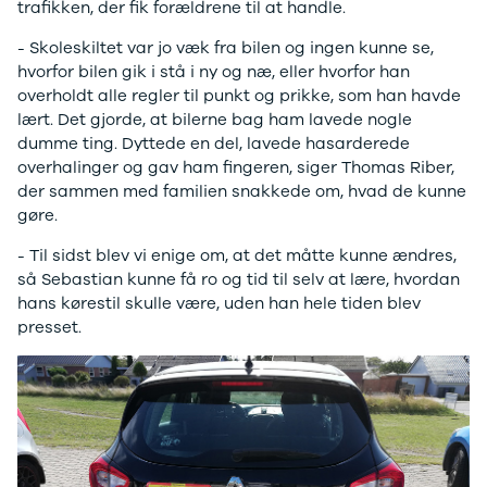
F-150
SUV
VW
trafikken, der fik forældrene til at handle.
Modeller
Stationcar
H
- Skoleskiltet var jo væk fra bilen og ingen kunne se,
Anmeldelser
1-serie
Vo
hvorfor bilen gik i stå i ny og næ, eller hvorfor han
Alpine
2-serie
H
overholdt alle regler til punkt og prikke, som han havde
A290
3-serie
XP
lært. Det gjorde, at bilerne bag ham lavede nogle
Modeller
4-serie
Bi
dumme ting. Dyttede en del, lavede hasarderede
Anmeldelser
5-serie
Yd
overhalinger og gav ham fingeren, siger Thomas Riber,
Privatleasing
640i
Ai
der sammen med familien snakkede om, hvad de kunne
Tilbud
X1
Bi
gøre.
A390
X2
Br
Modeller
X3
Bu
- Til sidst blev vi enige om, at det måtte kunne ændres,
Anmeldelser
X5
s
så Sebastian kunne få ro og tid til selv at lære, hvordan
Privatleasing
iX
D
hans kørestil skulle være, uden han hele tiden blev
Tilbud
iX1
Fæ
presset.
Dacia
iX3
Gl
Sandero
i3
Gr
Modeller
i3s
se
Anmeldelser
i4
Ke
Privatleasing
Z4
La
Tilbud
BYD
Re
Duster
Se alle BYD
væ