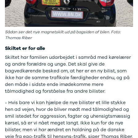
Modeller
Elbil
Si
Anmeldelser
Atto 3
Sp
Privatleasing
Han
St
Tilbud
Citroën
U
Jogger
Se alle
& 
Sådan ser det nye magnetskilt ud på bagsiden af bilen. Foto:
Thomas Riber
Modeller
Citroën
S
Anmeldelser
C1
S
Skiltet er for alle
Privatleasing
C3
V
Skiltet har familien udarbejdet i samråd med kørelærer
Tilbud
C3 Picasso
Au
og andre forældre og unge. Det skal give de
Bigster
C4
Bo
bagvedkørende besked om, at her er en ny bilist, som
Modeller
C4 Cactus
Le
ikke har de samme trafikale færdigheder endnu, og på
Anmeldelser
C4
O
den måde i sidste ende imødekomme mere
Privatleasing
SpaceTourer
Se
tålmodighed og forståelse fra andre bilister.
Tilbud
C5 Aircross
a
Volvo
Jumper 33
Sk
- Hvis bare vi kan hjælpe de nye bilister et lille stykke
EX30
Jumper 35
Så
hen ad vejen, hvor de bliver mødt med tålmodighed og
Modeller
Grand C4
Gu
smil istedet for aggression, fagter og uhensigtsmæssig
Anmeldelser
SpaceTourer
Al
kørsel, så er vi nået meget langt. Ikke kun for de nye
Privatleasing
ë-C4
V
bilister, men vi har ændret en holdning på de danske
Tilbud
Cupra
S
veje fra ego-trafik til hensyns-trafik, siger Thomas Riber.