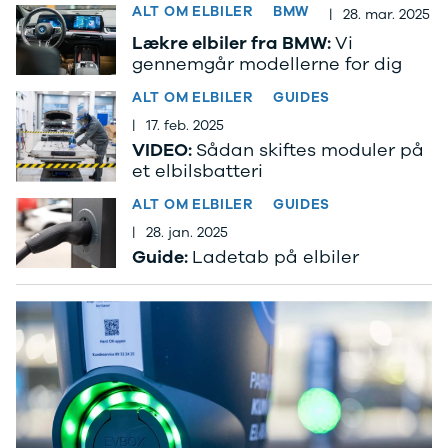
ALT OM ELBILER
BMW
|
28. mar. 2025
Privatleasing
Logan
ha
Lækre elbiler fra BMW:
Vi
Tilbud
Stepway
er
gennemgår modellerne for dig
XC-90
Logan
au
Anmeldelser
Stepway
ALT OM ELBILER
GUIDES
Privatleasing
DS
|
17. feb. 2025
Tilbud
Se alle DS
VIDEO:
Sådan skiftes moduler på
Hyundai
3
et elbilsbatteri
INSTER
3 Crossback
Modeller
5
ALT OM ELBILER
GUIDES
Anmeldelser
7 Crossback
|
28. jan. 2025
Privatleasing
Fiat
Guide:
Ladetab på elbiler
Tilbud
Se alle Fiat
IONIQ 3
Elbil
KONA
500
Modeller
500C
Anmeldelser
500L
Privatleasing
500L Wagon
Tilbud
Panda
IONIQ 5
500e
Modeller
500X