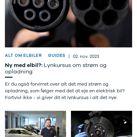
Anmeldelser
Lexus
Privatleasing
Se alle Lexus
Tilbud
CT200h
CX-6e
Mazda
Modeller
Se alle
Anmeldelser
Mazda
Privatleasing
Elbil
Tilbud
SUV
ALT OM ELBILER
GUIDES
|
02. nov. 2023
Mazda-2
CX-5
Ny med elbil?:
Lynkursus om strøm og
Modeller
CX-30
opladning
Anmeldelser
CX-3
Privatleasing
2
Er du også forvirret over alt det med strøm og
Tilbud
3
opladning, som følger med det at eje en elektrisk bil?
Mazda-3
6
Fortvivl ikke - vi giver dit et lynkursus i alt det nye.
Modeller
MX-30
Anmeldelser
MX-5
Privatleasing
CX-60
Tilbud
Mercedes
CX-30
Se alle
Anmeldelser
Mercedes