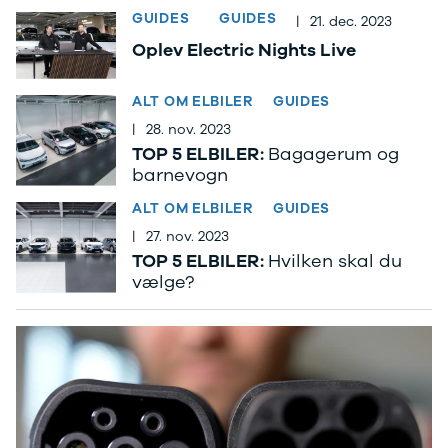
Anmeldelser
EV3
GUIDES
GUIDES
|
21. dec. 2023
Privatleasing
EV4
Tilbud
EV6
Oplev Electric Nights Live
3
EV9
Modeller
Niro
ALT OM ELBILER
GUIDES
Anmeldelser
e-Niro
|
28. nov. 2023
Privatleasing
Picanto
TOP 5 ELBILER:
Bagagerum og
Tilbud
Ceed
barnevogn
4
Rio
Modeller
Optima
ALT OM ELBILER
GUIDES
Anmeldelser
Sorento
|
27. nov. 2023
Privatleasing
Sportage
TOP 5 ELBILER:
Hvilken skal du
Tilbud
Stonic
vælge?
5
Venga
Modeller
XCeed
Anmeldelser
ProCeed
Privatleasing
Land Rover
Tilbud
Se alle Land
Mazda
Rover
6e
Range Rover
Modeller
Sport