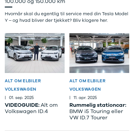
100.000 og 150.000 km
EX40
Se alle Cupra
H
Modeller
Elbil
By
Hvornår skal du egentlig til service med din Tesla Model
Anmeldelser
Born
Al
Y – og hvad bliver der tjekket? Bliv klogere her.
Privatleasing
Dacia
Bi
Tilbud
Se alle Dacia
Es
EC40
Elbil
He
Anmeldelser
Spring
Hi
Privatleasing
Sandero og
H
Tilbud
Sandero
Ho
EX60
Stepway
H
Modeller
Sandero
K
Anmeldelser
Stepway
Ko
ALT OM ELBILER
ALT OM ELBILER
Privatleasing
Duster
K
Tilbud
Dokker
Ri
VOLKSWAGEN
VOLKSWAGEN
ES90
Lodgy og
Ro
|
01. sep. 2025
|
11. apr. 2025
Modeller
Lodgy
Si
VIDEOGUIDE:
Alt om
Rummelig stationcar:
Anmeldelser
Stepway
Sk
Volkswagen ID.4
BMW i5 Touring eller
Privatleasing
Lodgy
Sl
VW ID.7 Tourer
Tilbud
Stepway
B
EX90
Jogger
Ti
Anmeldelser
Logan og
i 