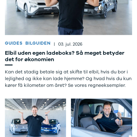
Mach-E
A3
Guides
En
Modeller
A4
Alt om elbiler
Ze
Anmeldelser
A5
Alt om varebiler
Au
Privatleasing
A6
Årets Bil
H
Tilbud
A7
Skiferie i elbil
BM
Mustang
A8
Sommerferie med elbil
H
Modeller
Q2
Besøg vores
Cu
GUIDES
BILGUIDEN
|
03. jul. 2026
Anmeldelser
Q3
guideunivers
Bilguiden
Se
Bi
Elbil uden egen ladeboks? Så meget betyder
Privatleasing
Q4 e-tron
vores videoguides og
JA
det for økonomien
Tilbud
Q5
gennemgange af nye
Bi
Tourneo
Q7
biler på vores youtube-
Ki
Kan det stadig betale sig at skifte til elbil, hvis du bor i
Custom
S3
kanal Bilguiden.
H
lejlighed og ikke kan lade hjemme? Og hvad hvis du kun
Modeller
SQ5
Ni
kører få kilometer om året? Se vores regneeksempler.
Anmeldelser
SQ7
Bi
Tilbud
e-tron
OM
E-Tourneo
TT
Bi
Custom
S5
SE
Modeller
BMW
H
Anmeldelser
Se alle BMW
Sk
Tilbud
Elbil
Bi