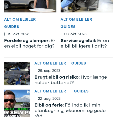
Privatleasing
Elbil
Tilbud
SUV
CX-5
Stationcar
ALT OM ELBILER
ALT OM ELBILER
Modeller
A-Klasse
Privatleasing
A180 d
GUIDES
GUIDES
Tilbud
A200
|
19. okt. 2023
|
03. okt. 2023
CX-60
A200 d
Fordele og ulemper:
Er
Service og elbil:
Er en
Anmeldelser
B180 d
en elbil noget for dig?
elbil billigere i drift?
Privatleasing
B180
Tilbud
B200
CX-80
B200 d
ALT OM ELBILER
GUIDES
Modeller
C-Klasse
|
26. sep. 2023
Anmeldelser
C200
Brugt elbil og risiko:
Hvor længe
Privatleasing
C220 d
holder batteriet?
Tilbud
C250
MX-5
C300 e
ALT OM ELBILER
GUIDES
Modeller
C350 e
|
22. aug. 2023
Anmeldelser
C43
Elbil og ferie:
Få indblik i min
Privatleasing
C63
planlægning, økonomi og gode
Tilbud
CLA200
råd