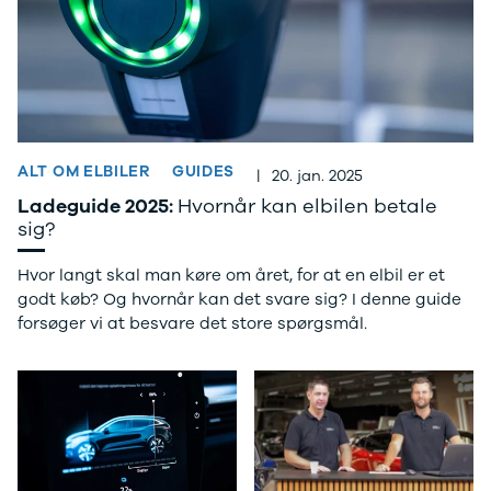
Anmeldelser
Tipo
Privatleasing
Doblo Cargo
Tilbud
Ducato 33
IONIQ 5 N
Ducato 35
Modeller
Talento
Anmeldelser
Ford
Privatleasing
Se alle Ford
ALT OM ELBILER
GUIDES
|
20. jan. 2025
Tilbud
Elbil
Ladeguide 2025:
Hvornår kan elbilen betale
IONIQ 6
SUV
sig?
Modeller
Stationcar
Anmeldelser
B-Max
Hvor langt skal man køre om året, for at en elbil er et
Privatleasing
Bronco
godt køb? Og hvornår kan det svare sig? I denne guide
Tilbud
C-Max
forsøger vi at besvare det store spørgsmål.
IONIQ 6 N
Capri
Modeller
Grand C-Max
Anmeldelser
EcoSport
Privatleasing
Explorer
Tilbud
F-150
IONIQ 9
Fiesta
Modeller
Focus