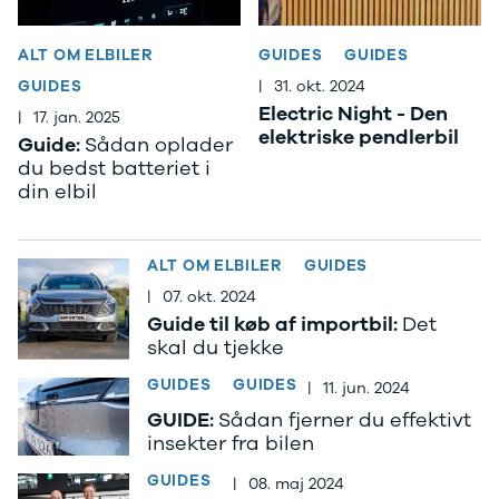
Anmeldelser
Galaxy
Privatleasing
Ka
Tilbud
Kuga
ALT OM ELBILER
GUIDES
GUIDES
STARIA
Mondeo
GUIDES
|
31. okt. 2024
BAYON
Mustang
Electric Night - Den
|
17. jan. 2025
Modeller
Mustang
elektriske pendlerbil
Guide:
Sådan oplader
Anmeldelser
Mach-E
du bedst batteriet i
Privatleasing
Puma
din elbil
Tilbud
S-Max
Renault
Ranger
Twingo
Ranger
ALT OM ELBILER
GUIDES
Electric
Raptor
|
07. okt. 2024
Modeller
Transit
Guide til køb af importbil:
Det
Anmeldelser
Courier
skal du tjekke
Privatleasing
Transit
Tilbud
Connect
GUIDES
GUIDES
|
11. jun. 2024
5 Electric
Transit
GUIDE:
Sådan fjerner du effektivt
Modeller
Custom
insekter fra bilen
Anmeldelser
Transit 350
Privatleasing
L2 Van
GUIDES
|
08. maj 2024
Tilbud
Transit 350