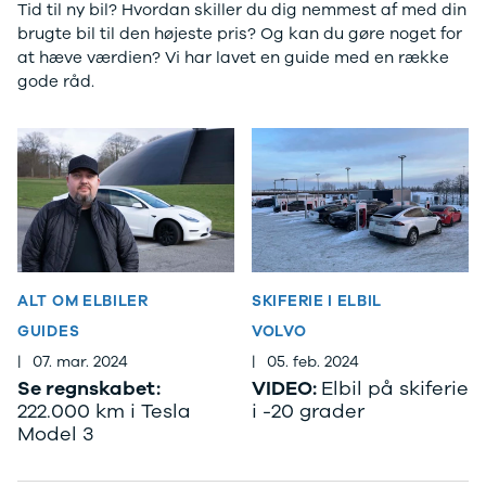
Tid til ny bil? Hvordan skiller du dig nemmest af med din
Privatleasing
Se alle
brugte bil til den højeste pris? Og kan du gøre noget for
Tilbud
Hyundai
at hæve værdien? Vi har lavet en guide med en række
7GT
Elbil
gode råd.
Modeller
Ioniq
Anmeldelser
Ioniq 5
Privatleasing
Ioniq 6
Tilbud
Kona
7X
i10
Modeller
i20
Anmeldelser
i30
Privatleasing
Tucson
Tilbud
Santa Fe
001
Iveco
ALT OM ELBILER
SKIFERIE I ELBIL
Modeller
Se alle Iveco
GUIDES
VOLVO
Anmeldelser
Daily
|
07. mar. 2024
|
05. feb. 2024
Privatleasing
Kia
Se regnskabet:
VIDEO:
Elbil på skiferie
Tilbud
Se alle Kia
222.000 km i Tesla
i -20 grader
Polestar
Elbil
Model 3
2
SUV
Modeller
Stationcar