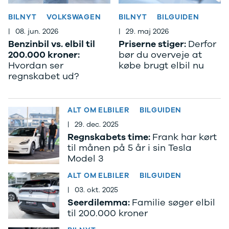
F-150
SUV
VW
Modeller
Stationcar
H
BILNYT
VOLKSWAGEN
BILNYT
BILGUIDEN
Anmeldelser
1-serie
Vo
|
08. jun. 2026
|
29. maj 2026
Alpine
2-serie
H
Benzinbil vs. elbil til
Priserne stiger:
Derfor
A290
3-serie
XP
200.000 kroner:
bør du overveje at
Modeller
4-serie
Bi
Hvordan ser
købe brugt elbil nu
Anmeldelser
5-serie
Yd
regnskabet ud?
Privatleasing
640i
Ai
Tilbud
X1
Bi
A390
X2
Br
ALT OM ELBILER
BILGUIDEN
Modeller
X3
Bu
Anmeldelser
X5
s
|
29. dec. 2025
Privatleasing
iX
D
Regnskabets time:
Frank har kørt
Tilbud
iX1
Fæ
til månen på 5 år i sin Tesla
Model 3
Dacia
iX3
Gl
Sandero
i3
Gr
ALT OM ELBILER
BILGUIDEN
Modeller
i3s
se
|
03. okt. 2025
Anmeldelser
i4
Ke
Seerdilemma:
Familie søger elbil
Privatleasing
Z4
La
til 200.000 kroner
Tilbud
BYD
Re
Duster
Se alle BYD
væ