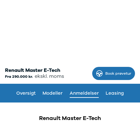
Transit
hos os, giver vi dig
Connect
ekstra fordele.
Modeller
Anmeldelser
Leasing
Transit
Custom
Modeller
Anmeldelser
Leasing
Renault Master E-Tech
E-Transit
Book prøvetur
ekskl. moms
Fra 290.000 kr.
Custom
Modeller
Anmeldelser
Oversigt
Modeller
Anmeldelser
Leasing
Leasing
Transit Van
Modeller
Renault Master E-Tech
Anmeldelser
Leasing
E-Transit