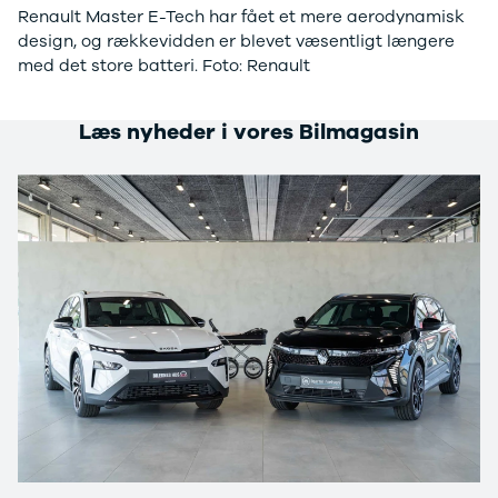
Tech
Renault Master E-Tech har fået et mere aerodynamisk
Electric
design, og rækkevidden er blevet væsentligt længere
Modeller
med det store batteri. Foto: Renault
Anmeldelser
Leasing
Læs nyheder i vores Bilmagasin
Trafic
Modeller
Anmeldelser
Leasing
Trafic E-
Tech
Modeller
Leasing
Master
Modeller
Anmeldelser
Leasing
Master E-
Tech
Modeller
Anmeldelser