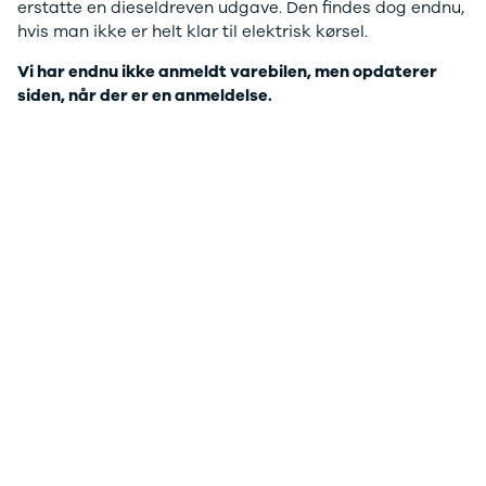
erstatte en dieseldreven udgave. Den findes dog endnu,
Anmeldelser
hvis man ikke er helt klar til elektrisk kørsel.
Leasing
Primastar
Vi har endnu ikke anmeldt varebilen, men opdaterer
Modeller
siden, når der er en anmeldelse.
Anmeldelser
Leasing
Interstar
Modeller
Anmeldelser
Leasing
Interstar-e
Modeller
Anmeldelser
Leasing
Renault
Kangoo
Modeller
Anmeldelser
Leasing
Kangoo E-