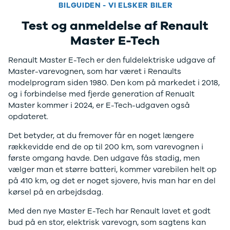
Modeller
BILGUIDEN - VI ELSKER BILER
Anmeldelser
Test og anmeldelse af Renault
Leasing
Transit
Master E-Tech
Ladvogn
Modeller
Renault Master E-Tech er den fuldelektriske udgave af
Anmeldelser
Master-varevognen, som har været i Renaults
Leasing
modelprogram siden 1980. Den kom på markedet i 2018,
Ranger
og i forbindelse med fjerde generation af Renualt
Modeller
Master kommer i 2024, er E-Tech-udgaven også
Anmeldelser
opdateret.
Ranger
Det betyder, at du fremover får en noget længere
Raptor
rækkevidde end de op til 200 km, som varevognen i
Modeller
første omgang havde. Den udgave fås stadig, men
Anmeldelser
vælger man et større batteri, kommer varebilen helt op
F-150
på 410 km, og det er noget sjovere, hvis man har en del
Modeller
kørsel på en arbejdsdag.
Anmeldelser
Nissan
Med den nye Master E-Tech har Renault lavet et godt
Townstar
bud på en stor, elektrisk varevogn, som sagtens kan
Modeller