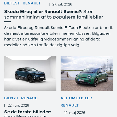
BILTEST
RENAULT
|
27. jul. 2026
Leasing
Skoda Elroq eller Renault Scenic?:
Stor
Alle nye
sammenligning af to populære familiebiler
varebiler
Leasing af
Skoda Elroq og Renault Scenic E-Tech Electric er blandt
varebiler
de mest interessante elbiler i mellemklassen. Bilguiden
MiniLease
har lavet en udførlig videosammenligning af de to
Elektriske
modeller. så kan træffe det rigtige valg.
varebiler
Leverandør
til SKI
BILNYT
RENAULT
ALT OM ELBILER
|
22. jun. 2026
RENAULT
Se de første billeder:
|
12. maj 2026