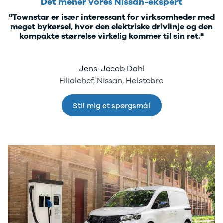
Det mener vores Nissan-ekspert
Leasing
"Townstar er især interessant for virksomheder med
Alle nye
meget bykørsel, hvor den elektriske drivlinje og den
varebiler
kompakte størrelse virkelig kommer til sin ret."
Leasing af
varebiler
MiniLease
Jens-Jacob Dahl
Elektriske
Filialchef, Nissan, Holstebro
varebiler
Leverandør
Stil mig et spørgsmål
til SKI