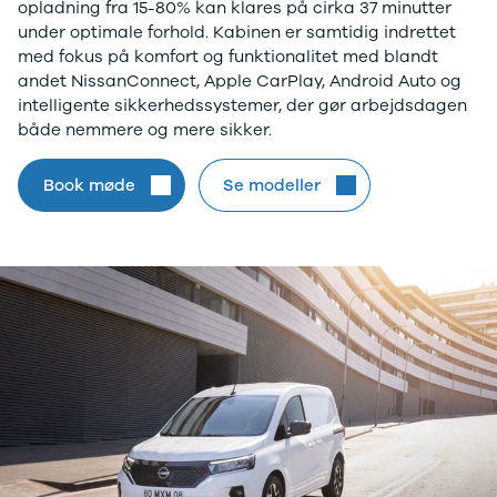
opladning fra 15-80% kan klares på cirka 37 minutter
Anmeldelser
under optimale forhold. Kabinen er samtidig indrettet
Leasing
med fokus på komfort og funktionalitet med blandt
Primastar
andet NissanConnect, Apple CarPlay, Android Auto og
Modeller
intelligente sikkerhedssystemer, der gør arbejdsdagen
Anmeldelser
både nemmere og mere sikker.
Leasing
Interstar
Book møde
Se modeller
Modeller
Anmeldelser
Leasing
Interstar-e
Modeller
Anmeldelser
Leasing
Renault
Kangoo
Modeller
Anmeldelser
Leasing
Kangoo E-