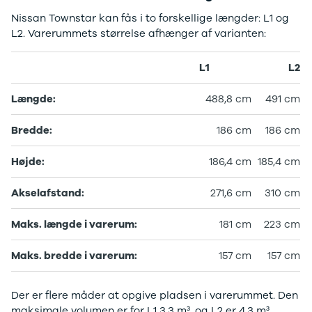
Nissan Townstar kan fås i to forskellige længder: L1 og
L2. Varerummets størrelse afhænger af varianten:
L1
L2
Længde:
488,8 cm
491 cm
Bredde:
186 cm
186 cm
Højde:
186,4 cm
185,4 cm
Akselafstand:
271,6 cm
310 cm
Maks. længde i varerum:
181 cm
223 cm
Maks. bredde i varerum:
157 cm
157 cm
Der er flere måder at opgive pladsen i varerummet. Den
maksimale volumen er for L1 3,3 m³, og L2 er 4,3 m³.