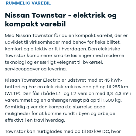
Modeller
RUMMELIG VAREBIL
Anmeldelser
Nissan Townstar - elektrisk og
Leasing
Transit
kompakt varebil
Ladvogn
Modeller
Med Nissan Townstar får du en kompakt varebil, der er
Anmeldelser
udviklet til virksomheder med behov for fleksibilitet,
Leasing
komfort og effektiv drift i hverdagen. Den elektriske
Ranger
Townstar kombinerer smarte løsninger med moderne
Modeller
teknologi og er særligt velegnet til bykørsel,
Anmeldelser
serviceopgaver og levering.
Ranger
Nissan Townstar Electric er udstyret med et 45 kWh-
Raptor
batteri og har en elektrisk rækkevidde på op til 285 km
Modeller
(WLTP). Den fås i både L1- og L2-version med 3,3-4,3 m³ i
Anmeldelser
varerummet og en anhængervægt på op til 1.500 kg.
F-150
Samtidig giver den kompakte størrelse gode
Modeller
muligheder for at komme rundt i byen og arbejde
Anmeldelser
effektivt i en travl hverdag.
Nissan
Townstar
Townstar kan hurtiglades med op til 80 kW DC, hvor
Modeller