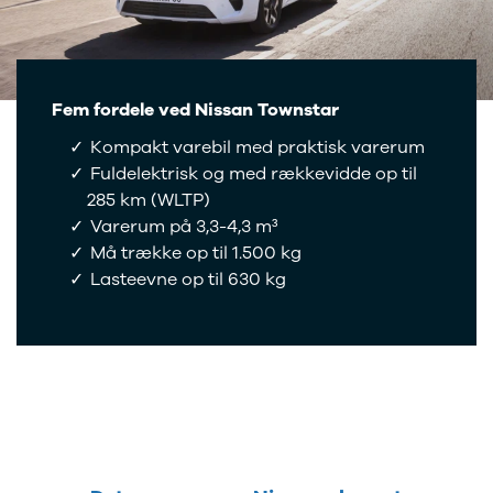
Tech
Electric
Modeller
Anmeldelser
Leasing
Fem fordele ved Nissan Townstar
Trafic
Kompakt varebil med praktisk varerum
Modeller
Fuldelektrisk og med rækkevidde op til
Anmeldelser
285 km (WLTP)
Leasing
Trafic E-
Varerum på 3,3-4,3 m³
Tech
Må trække op til 1.500 kg
Modeller
Lasteevne op til 630 kg
Leasing
Master
Modeller
Anmeldelser
Leasing
Master E-
Tech
Modeller
Anmeldelser