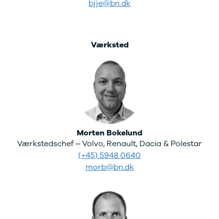
bjje@bn.dk
Værksted
Morten Bokelund
Værkstedschef – Volvo, Renault, Dacia & Polestar
(+45) 5948 0640
morb@bn.dk