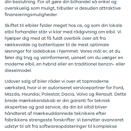
din beslutning. For at gøre din bilhandel så enkel og
Anmeldelser
overskuelig som muligt, tilbyder vi desuden attraktive
Leasing
finansieringsmuligheder.
Primastar
Modeller
Skiftet til elbiler fylder meget hos os, og som din lokale
Anmeldelser
elbil forhandler står vi klar med rådgivning om elbil. Vi
Leasing
hjælper dig med at få fuldt overblik over alt fra
Interstar
rækkevidde og batterityper til de mest optimale
Modeller
løsninger for ladebokse i hjemmet. Vores mål er, at du
Anmeldelser
føler dig tryg og velinformeret, uanset om du vælger en
Leasing
moderne elbil, en hybrid eller en traditionel benzin- eller
Interstar-e
dieselmodel.
Modeller
Udover salg af biler råder vi over et topmoderne
Anmeldelser
værksted, hvor vi er autoriseret servicepartner for Ford,
Leasing
Mazda, Hyundai, Polestar, Dacia, Volvo og Renault. Dette
Renault
brede mærkekendskab er din garanti for teknisk
Kangoo
ekspertise og god service, da din bil altid bliver
Modeller
håndteret af mærkeuddannede teknikere efter
Anmeldelser
fabrikkens strengeste forskrifter. Vi benytter avanceret
Leasing
udstyr til alt fra softwareopdateringer til komplekse
Kangoo E-