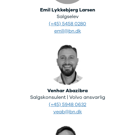
Emil Lykkebjerg Larsen
Salgselev
(+45) 5458 0280
emll@bn.dk
Venhar Abazibra
Salgskonsulent | Volvo ansvarlig
(+45) 5948 0632
veab@bn.dk