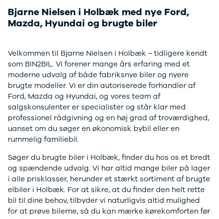
Modeller
og Hyundai.
Bjarne Nielsen i Holbæk med nye Ford,
Anmeldelser
Leasing
Mazda, Hyundai og brugte biler
Book tid på værkstedet
Transit
Ladvogn
Velkommen til Bjarne Nielsen i Holbæk – tidligere kendt
Modeller
som BIN2BIL. Vi forener mange års erfaring med et
Anmeldelser
moderne udvalg af både fabriksnye biler og nyere
Leasing
brugte modeller. Vi er din autoriserede forhandler af
Ranger
Ford, Mazda og Hyundai, og vores team af
Modeller
salgskonsulenter er specialister og står klar med
Anmeldelser
professionel rådgivning og en høj grad af troværdighed,
Ranger
uanset om du søger en økonomisk bybil eller en
Raptor
rummelig familiebil.
Modeller
Anmeldelser
Søger du brugte biler i Holbæk, finder du hos os et bredt
F-150
og spændende udvalg. Vi har altid mange biler på lager
Modeller
i alle prisklasser, herunder et stærkt sortiment af brugte
Anmeldelser
elbiler i Holbæk. For at sikre, at du finder den helt rette
Nissan
bil til dine behov, tilbyder vi naturligvis altid mulighed
Townstar
for at prøve bilerne, så du kan mærke kørekomforten før
Modeller