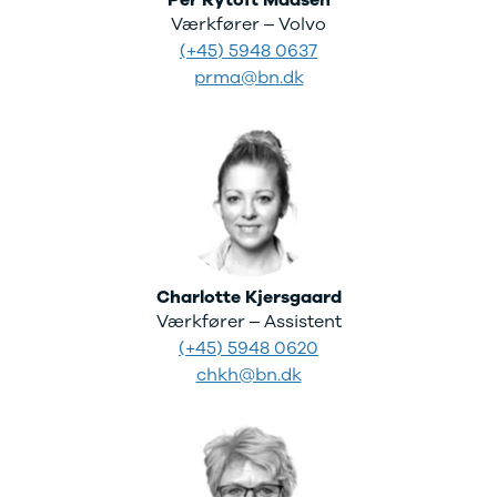
Per Rytoft Madsen
Værkfører – Volvo
(+45) 5948 0637
prma@bn.dk
Charlotte Kjersgaard
Værkfører – Assistent
(+45) 5948 0620
chkh@bn.dk