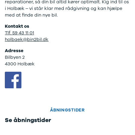
reparationer, så din bil altid kører optimalt. Kig ind til os
Tech
i Holbæk – vi står klar med rådgivning og kan hjælpe
Electric
med at finde din nye bil.
Modeller
Anmeldelser
Kontakt os
Leasing
Tlf. 59 43 11 01
Trafic
holbaek@bin2bil.dk
Modeller
Anmeldelser
Adresse
Leasing
Bilbyen 2
Trafic E-
4300 Holbæk
Tech
Modeller
Leasing
Master
Modeller
Anmeldelser
Leasing
ÅBNINGSTIDER
Master E-
Se åbningstider
Tech
Modeller
Anmeldelser