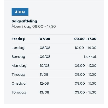
Leasing
Alle nye
ÅBEN
varebiler
Salgsafdeling
Leasing af
Åben i dag 09:00 - 17:30
varebiler
MiniLease
Elektriske
Fredag
07/08
09.00
-
17.30
varebiler
Leverandør
Lørdag
08/08
10.00
-
14.00
til SKI
Søndag
09/08
Lukket
Mandag
10/08
09.00
-
17.30
Tirsdag
11/08
09.00
-
17.30
Onsdag
12/08
09.00
-
17.30
Torsdag
13/08
09.00
-
17.30