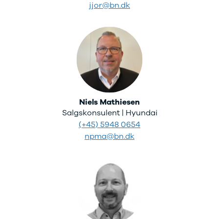
jjor@bn.dk
Niels Mathiesen
Salgskonsulent | Hyundai
(+45) 5948 0654
npma@bn.dk