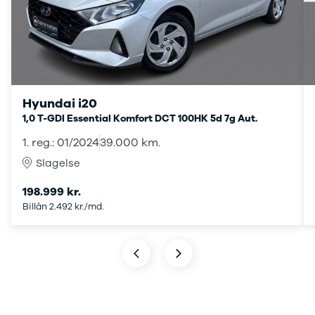
Transit
hos os, giver vi dig
Connect
ekstra fordele.
Modeller
Anmeldelser
Leasing
Transit
Custom
Hyundai i20
Modeller
1,0 T-GDI Essential Komfort DCT 100HK 5d 7g Aut.
Anmeldelser
1. reg.: 01/2024
39.000 km.
Leasing
E-Transit
Slagelse
Custom
198.999 kr.
Modeller
Billån 2.492 kr./md.
Anmeldelser
Leasing
Transit Van
Modeller
Anmeldelser
Leasing
E-Transit