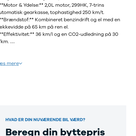
 **Motor & Ydelse:** 2,0L motor, 299HK, 7-trins
utomatisk gearkasse, tophastighed 250 km/t.
 **Brændstof:** Kombineret benzindrift og el med en
ækkevidde på 65 km på ren el.
 **Effektivitet:** 36 km/l og en CO2-udledning på 30
/km.
 **Interiør:** Multifunktionslæderrat, justerbare sæder,
limaanlæg med 2 zoner og digital instrumentering.
 **Komfort & Teknologi:** Navigation, Android Auto,
æs mere
pple CarPlay, Bluetooth, touch skærm og USB-C stik.
 **Sikkerhed & Assistenter:** Adaptiv fartpilot,
utomatisk nødbremsesystem, vejbaneassistent og
kiltegenkendelse.
 **Eksteriør & Lys:** Matrix LED forlygter, fuld LED
orlygter, mørktonede ruder bag og 18” alufælge.
 **Bagagerum & Læsning:** Elektrisk bagklap,
HVAD ER DIN NUVÆRENDE BIL VÆRD?
agagerumsdækken og tagbøjler – perfekt til rejser og
dflugter.
Beregn din byttepris