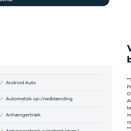
*
Android Auto
P
O
Automatisk op-/nedblænding
A
t
Anhængertræk
i
o
*
Anhængertræk svingbart (man.)