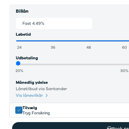
Tech
Electric
Billån
Modeller
Anmeldelser
Fast 4.49%
Variabel 3.69%
Leasing
Trafic
Løbetid
Modeller
Anmeldelser
24
36
48
60
Leasing
Udbetaling
Trafic E-
Tech
20%
30%
Modeller
Leasing
Månedlig ydelse
Master
Lånetilbud via Santander
Modeller
Vis lånevilkår
Anmeldelser
Leasing
Tilvælg
Master E-
Tryg Forsikring
Tech
Modeller
Book pr
Anmeldelser