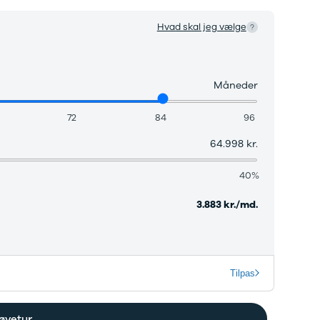
Hvad skal jeg vælge
Måneder
72
84
96
64.998 kr.
40%
3.883 kr./md.
Tilpas
øvetur