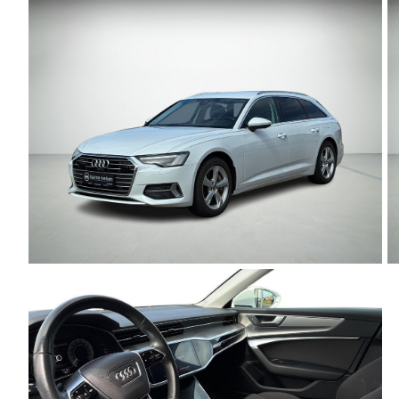
Modeller
Anmeldelser
Leasing
Transit
Ladvogn
Modeller
Anmeldelser
Leasing
Ranger
Modeller
Anmeldelser
Ranger
Raptor
Modeller
Anmeldelser
F-150
Modeller
Anmeldelser
Nissan
Townstar
Modeller