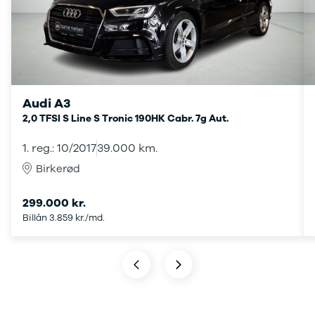
Transit
hos os, giver vi dig
Connect
ekstra fordele.
Modeller
Anmeldelser
Leasing
Transit
Custom
Audi A3
Modeller
2,0 TFSI S Line S Tronic 190HK Cabr. 7g Aut.
Anmeldelser
Leasing
1. reg.: 10/2017
39.000 km.
E-Transit
Birkerød
Custom
Modeller
299.000 kr.
Anmeldelser
Billån 3.859 kr./md.
Leasing
Transit Van
Modeller
Anmeldelser
Leasing
E-Transit