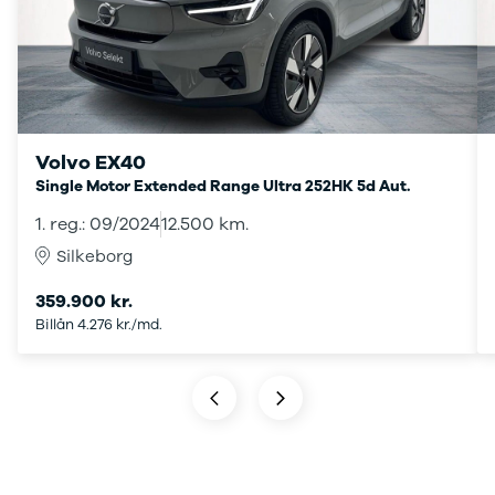
Transit
hos os, giver vi dig
Connect
ekstra fordele.
Modeller
Anmeldelser
Leasing
Transit
Custom
Volvo EX40
Modeller
Single Motor Extended Range Ultra 252HK 5d Aut.
Anmeldelser
1. reg.: 09/2024
12.500 km.
Leasing
E-Transit
Silkeborg
Custom
359.900 kr.
Modeller
Billån 4.276 kr./md.
Anmeldelser
Leasing
Transit Van
Modeller
Anmeldelser
Leasing
E-Transit