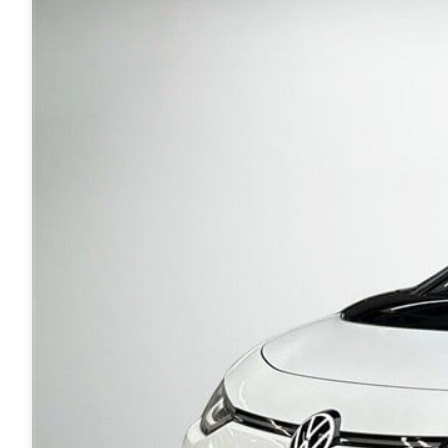
Transit
hos os, giver vi dig
Connect
ekstra fordele.
Modeller
Anmeldelser
Leasing
Transit
Custom
Modeller
Anmeldelser
Leasing
E-Transit
Custom
Modeller
Anmeldelser
Leasing
Transit Van
Modeller
Anmeldelser
Leasing
E-Transit