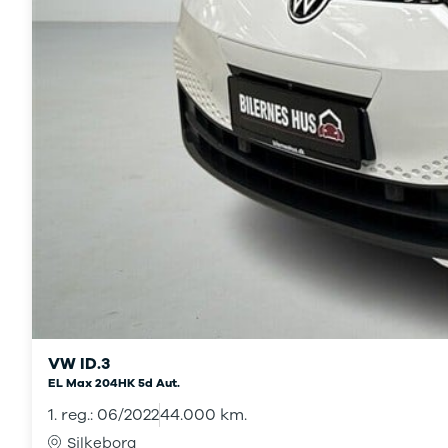
Modeller
Anmeldelser
Leasing
Transit
Ladvogn
Modeller
Anmeldelser
Leasing
Ranger
Modeller
Anmeldelser
Ranger
Raptor
Modeller
Anmeldelser
F-150
Modeller
VW ID.3
Anmeldelser
EL Max 204HK 5d Aut.
Nissan
1. reg.: 06/2022
44.000 km.
Townstar
Modeller
Silkeborg