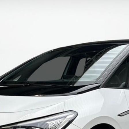
Holstebro
Kalundborg
Ringkøbing
Silkeborg,
Bilernes Hus
Skive
Slagelse
Hillerød
Hørsholm
Køge
XPENG,
Silkeborg
Om os
Renault Pro+
Center
Ford Transit
Erhvervscenter
Fleet-afdeling