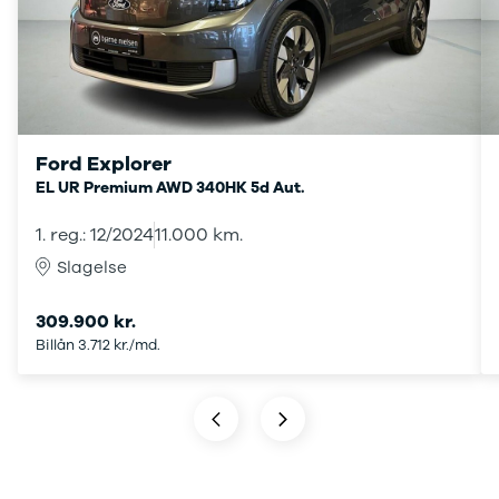
Transit
hos os, giver vi dig
Connect
ekstra fordele.
Modeller
Anmeldelser
Leasing
Transit
Custom
Ford Explorer
Modeller
EL UR Premium AWD 340HK 5d Aut.
Anmeldelser
Leasing
1. reg.: 12/2024
11.000 km.
E-Transit
Slagelse
Custom
Modeller
309.900 kr.
Anmeldelser
Billån 3.712 kr./md.
Leasing
Transit Van
Modeller
Anmeldelser
Leasing
E-Transit