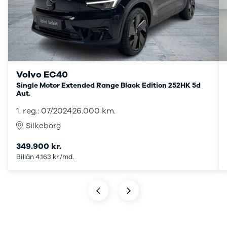
Transit
hos os, giver vi dig
Connect
ekstra fordele.
Modeller
Anmeldelser
Leasing
Transit
Custom
Volvo EC40
Modeller
Single Motor Extended Range Black Edition 252HK 5d
Aut.
Anmeldelser
Leasing
1. reg.: 07/2024
26.000 km.
E-Transit
Silkeborg
Custom
Modeller
349.900 kr.
Anmeldelser
Billån 4.163 kr./md.
Leasing
Transit Van
Modeller
Anmeldelser
Leasing
E-Transit