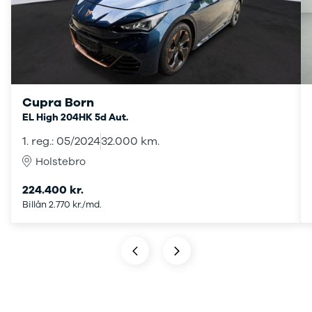
Transit
hos os, giver vi dig
Connect
ekstra fordele.
Modeller
Anmeldelser
Leasing
Transit
Custom
Cupra Born
Modeller
EL High 204HK 5d Aut.
Anmeldelser
1. reg.: 05/2024
32.000 km.
Leasing
E-Transit
Holstebro
Custom
224.400 kr.
Modeller
Billån 2.770 kr./md.
Anmeldelser
Leasing
Transit Van
Modeller
Anmeldelser
Leasing
E-Transit