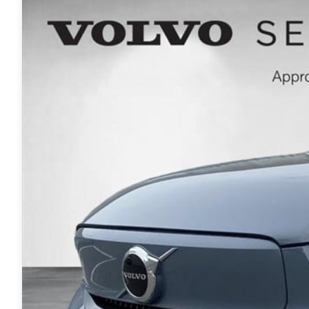
Transit
hos os, giver vi dig
Connect
ekstra fordele.
Modeller
Anmeldelser
Leasing
Transit
Custom
Modeller
Anmeldelser
Leasing
E-Transit
Custom
Modeller
Anmeldelser
Leasing
Transit Van
Modeller
Anmeldelser
Leasing
E-Transit