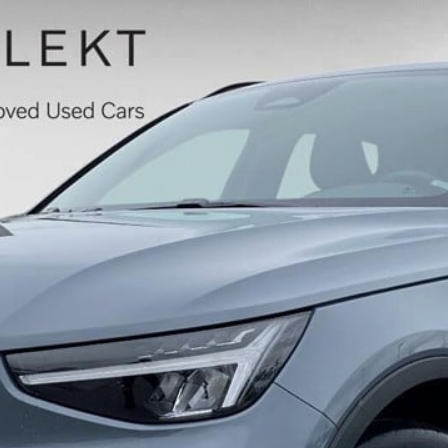
Holstebro
Kalundborg
Ringkøbing
Silkeborg,
Bilernes Hus
Skive
Slagelse
Hillerød
Hørsholm
Køge
XPENG,
Silkeborg
Om os
Renault Pro+
Center
Ford Transit
Erhvervscenter
Fleet-afdeling