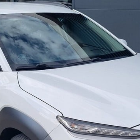
Holstebro
Kalundborg
Ringkøbing
Silkeborg,
Bilernes Hus
Skive
Slagelse
Hillerød
Hørsholm
Køge
XPENG,
Silkeborg
Om os
Renault Pro+
Center
Ford Transit
Erhvervscenter
Fleet-afdeling