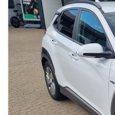
Transit
hos os, giver vi dig
Connect
ekstra fordele.
Modeller
Anmeldelser
Leasing
Transit
Custom
Modeller
Anmeldelser
Leasing
E-Transit
Custom
Modeller
Anmeldelser
Leasing
Transit Van
Modeller
Anmeldelser
Leasing
E-Transit