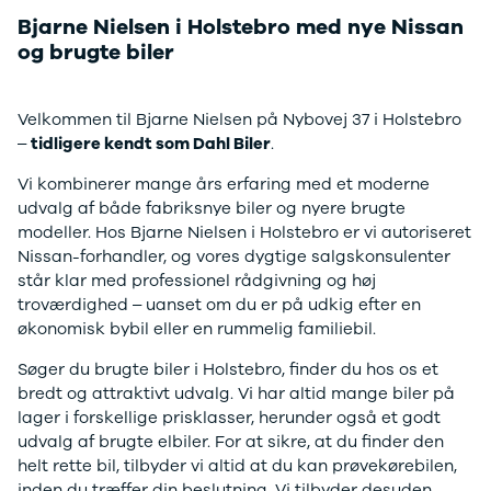
F-150
SUV
VW
Book tid på værkstedet
Bjarne Nielsen i Holstebro med nye Nissan
Modeller
Stationcar
H
Anmeldelser
1-serie
Vo
og brugte biler
Alpine
2-serie
H
A290
3-serie
XP
Velkommen til Bjarne Nielsen på Nybovej 37 i Holstebro
Modeller
4-serie
Bi
–
tidligere kendt som Dahl Biler
.
Anmeldelser
5-serie
Yd
Privatleasing
640i
Ai
Vi kombinerer mange års erfaring med et moderne
Tilbud
X1
Bi
udvalg af både fabriksnye biler og nyere brugte
A390
X2
Br
modeller. Hos Bjarne Nielsen i Holstebro er vi autoriseret
Modeller
X3
Bu
Nissan-forhandler, og vores dygtige salgskonsulenter
Anmeldelser
X5
s
står klar med professionel rådgivning og høj
Privatleasing
iX
D
troværdighed – uanset om du er på udkig efter en
Tilbud
iX1
Fæ
økonomisk bybil eller en rummelig familiebil.
Dacia
iX3
Gl
Sandero
i3
Gr
Søger du brugte biler i Holstebro, finder du hos os et
Modeller
i3s
se
bredt og attraktivt udvalg. Vi har altid mange biler på
Anmeldelser
i4
Ke
lager i forskellige prisklasser, herunder også et godt
Privatleasing
Z4
La
udvalg af brugte elbiler. For at sikre, at du finder den
Tilbud
BYD
Re
helt rette bil, tilbyder vi altid at du kan prøvekørebilen,
Duster
Se alle BYD
væ
inden du træffer din beslutning. Vi tilbyder desuden