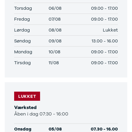
Privatleasing
Logan
ha
Torsdag
06/08
09.00
-
17.00
Tilbud
Stepway
er
Fredag
07/08
09.00
-
17.00
XC-90
Logan
au
Anmeldelser
Stepway
Lørdag
08/08
Lukket
Privatleasing
DS
Tilbud
Se alle DS
Søndag
09/08
13.00
-
16.00
Hyundai
3
INSTER
3 Crossback
Mandag
10/08
09.00
-
17.00
Modeller
5
Tirsdag
11/08
09.00
-
17.00
Anmeldelser
7 Crossback
Privatleasing
Fiat
Tilbud
Se alle Fiat
IONIQ 3
Elbil
KONA
500
LUKKET
Modeller
500C
Anmeldelser
500L
Værksted
Privatleasing
500L Wagon
Åben i dag 07:30 - 16:00
Tilbud
Panda
IONIQ 5
500e
Onsdag
05/08
07.30
-
16.00
Modeller
500X