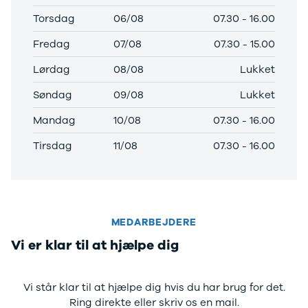
Anmeldelser
Tipo
Torsdag
06/08
07.30
-
16.00
Privatleasing
Doblo Cargo
Tilbud
Ducato 33
Fredag
07/08
07.30
-
15.00
IONIQ 5 N
Ducato 35
Modeller
Talento
Lørdag
08/08
Lukket
Anmeldelser
Ford
Søndag
09/08
Lukket
Privatleasing
Se alle Ford
Tilbud
Elbil
Mandag
10/08
07.30
-
16.00
IONIQ 6
SUV
Modeller
Stationcar
Tirsdag
11/08
07.30
-
16.00
Anmeldelser
B-Max
Privatleasing
Bronco
Tilbud
C-Max
IONIQ 6 N
Capri
Modeller
Grand C-Max
MEDARBEJDERE
Anmeldelser
EcoSport
Vi er klar til at hjælpe dig
Privatleasing
Explorer
Tilbud
F-150
IONIQ 9
Fiesta
Vi står klar til at hjælpe dig hvis du har brug for det.
Modeller
Focus
Ring direkte eller skriv os en mail.