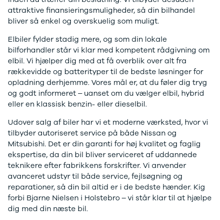
Modeller
Elbil
Si
attraktive finansieringsmuligheder, så din bilhandel
Anmeldelser
Atto 3
Sp
bliver så enkel og overskuelig som muligt.
Privatleasing
Han
St
Elbiler fylder stadig mere, og som din lokale
Tilbud
Citroën
U
bilforhandler står vi klar med kompetent rådgivning om
Jogger
Se alle
& 
elbil. Vi hjælper dig med at få overblik over alt fra
Modeller
Citroën
S
rækkevidde og batterityper til de bedste løsninger for
Anmeldelser
C1
S
opladning derhjemme. Vores mål er, at du føler dig tryg
Privatleasing
C3
V
og godt informeret – uanset om du vælger elbil, hybrid
Tilbud
C3 Picasso
Au
eller en klassisk benzin- eller dieselbil.
Bigster
C4
Bo
Modeller
C4 Cactus
Le
Udover salg af biler har vi et moderne værksted, hvor vi
Anmeldelser
C4
O
tilbyder autoriseret service på både Nissan og
Privatleasing
SpaceTourer
Se
Mitsubishi. Det er din garanti for høj kvalitet og faglig
Tilbud
C5 Aircross
a
ekspertise, da din bil bliver serviceret af uddannede
Volvo
Jumper 33
Sk
teknikere efter fabrikkens forskrifter. Vi anvender
EX30
Jumper 35
Så
avanceret udstyr til både service, fejlsøgning og
Modeller
Grand C4
Gu
reparationer, så din bil altid er i de bedste hænder. Kig
Anmeldelser
SpaceTourer
Al
forbi Bjarne Nielsen i Holstebro – vi står klar til at hjælpe
Privatleasing
ë-C4
V
dig med din næste bil.
Tilbud
Cupra
S